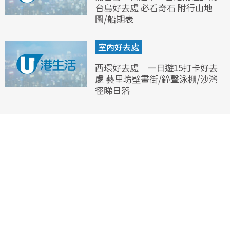
台島好去處 必看奇石 附行山地
圖/船期表
室內好去處
西環好去處｜一日遊15打卡好去
處 藝里坊壁畫街/鐘聲泳棚/沙灣
徑睇日落