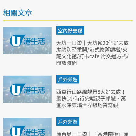
相關文章
室內好去處
大坑一日遊｜大坑逾20個好去處
虎豹別墅重開/港式懷舊麵檔/火
龍文化館/打卡cafe 附交通方式/
開放時間
戶外郊遊
西貢行山路線靚景8大好去處！
最快1小時行完啱親子郊遊、萬
宜水庫東壩世界級地質奇觀
戶外郊遊
蒲台島一日遊｜「香港南極」蒲