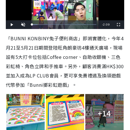
R
-
2:09
L
P
U
F
o
l
n
u
a
a
m
l
e
d
y
u
l
「BUNNI KONBINY兔子便利商店」即將實體化，今年4
e
t
s
d
e
c
m
:
r
月21至5月21日期間登陸旺角朗豪坊4樓通天廣場，現場
8
e
.
e
a
3
n
7
設有5大打卡位包括Coffee corner、自助收銀機、三色
%
i
彩虹椅、角色立牌和手推車。另外，顧客消費滿HK$300
n
並加入成為LP CLUB會員，更可享免費禮遇及換領遊戲
i
代幣參加「Bunni擲彩虹遊戲」。
n
g
T
+14
i
m
e