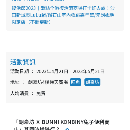
復活節2023｜盤點全港復活節商場打卡好去處！沙
田新城市LuLu豬/鑽石山室內彈跳嘉年華/元朗姆明
限定店（不斷更新）
活動資訊
活動日期
2023年4月21日 - 2023年5月21日
地址
朗豪坊4樓通天廣場
旺角
朗豪坊
人均消費
免費
「朗豪坊 Ｘ BUNNI KONBINY兔子便利商
店」甚麼時候舉行？