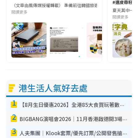
#連皮帶籽都
（文章由風傳媒授權轉載） 準備前往韓國旅遊的民眾，近期要特別留
夏天其中一種時
閱讀更多
閱讀更多
港生活人氣好去處
1
【8月生日優惠2026】全港85大食買玩著數攻略 自助餐/火鍋放題同行免費＋誠品/DONKI送現金券
2
BIGBANG演唱會2026｜11月香港啟德開3場！實名制VIP申請、優先購票攻略
3
人夫集團｜Klook套票/優先訂票/公開發售搶飛攻略！附票價.購票連結.場地座位表