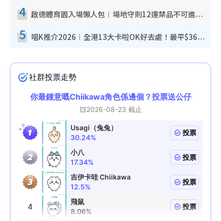
4
啟德體育園入場懶人包︱場地守則12違禁品不可進場准帶細水樽但全場禁樽蓋！應援牌有限制！
5
唱K推介2026︱全港13大卡啦OK好去處！最平$36起 日文K都有！(附地址+收費詳情)