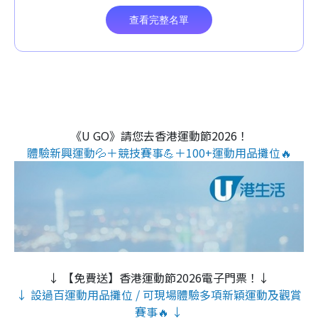
《U GO》請您去香港運動節2026！
體驗新興運動💦＋競技賽事💪＋100+運動用品攤位🔥
↓ 【免費送】香港運動節2026電子門票！↓
↓ 設過百運動用品攤位 / 可現場體驗多項新穎運動及觀賞
賽事🔥 ↓