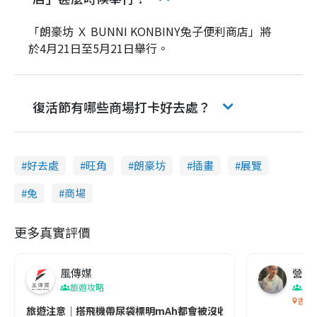
「朗豪坊 Ｘ BUNNI KONBINY兔子便利商店」將
於4月21日至5月21日舉行。
復活節有哪些商場打卡好去處？
好去處
旺角
朗豪坊
插畫
展覽
兔
商場
更多真實評價
風傳媒
營養教
旅遊攻略
生
香港
旅遊注意｜搭飛機帶尿袋標明mAh都會被沒收😱出發前切記檢查「1