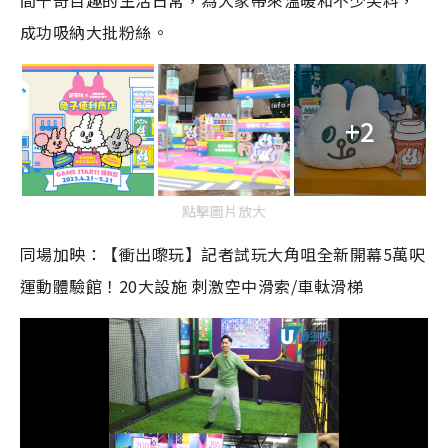
間千奇百趣的生活日常，為大家帶來溫暖和不少笑料，
成功吸納大批粉絲。
+2
點擊圖片放大
同場加映：【衝出嚟玩】記者試玩大角咀全新開幕5萬呎
運動體驗館！20大設施 刺激空中滑索/車軚滑梯