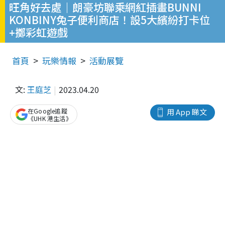
旺角好去處｜朗豪坊聯乘網紅插畫BUNNI
KONBINY兔子便利商店！設5大繽紛打卡位
+擲彩虹遊戲
首頁
玩樂情報
活動展覽
文:
王庭芝
2023.04.20
在Google追蹤
用 App 睇文
《UHK 港生活》