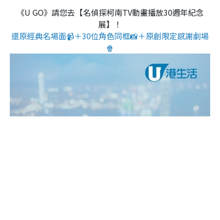
《U GO》請您去【名偵探柯南TV動畫播放30週年紀念
展】！
還原經典名場面📹＋30位角色同框📸＋原創限定感謝劇場
🍿