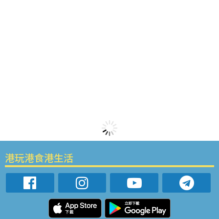
港玩港食港生活