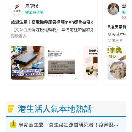
風傳媒
營養教
旅遊攻略
生
香港
旅遊注意｜搭飛機帶尿袋標明mAh都會被沒收😱出發前切記檢查「1
#連皮帶籽都
（文章由風傳媒授權轉載） 準備前往韓國旅遊的民眾，近期要特別留
夏天其中一種時
閱讀更多
閱讀更多
港生活人氣本地熱話
1
奪命寄生蟲｜食生菜狂瀉首現死者！疫潮惡化錄1.8萬宗病例 揭洗菜3大謬誤