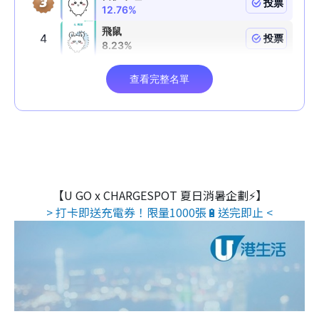
【U GO x CHARGESPOT 夏日消暑企劃⚡】
> 打卡即送充電券！限量1000張🔋送完即止 <