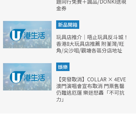
題同行免費＋誠品/DONKI送現
金券
新品開箱
玩具店推介｜唔止玩具反斗城！
香港8大玩具店推薦 附荃灣/旺
角/尖沙咀/觀塘各區分店地址
娛樂
【突發取消】COLLAR × 4EVE
澳門演唱會宣布取消 門票售罄
仍難逃厄運 樂迷怒轟「不可抗
力」