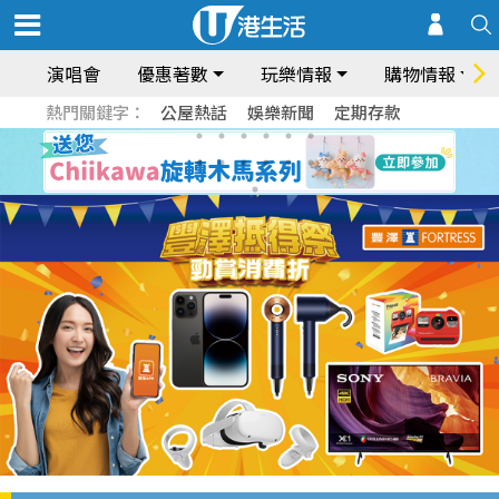
演唱會
優惠著數
玩樂情報
購物情報
熱門關鍵字：
公屋熱話
娛樂新聞
定期存款