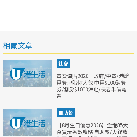
相關文章
社會
電費津貼2026︱政府/中電/港燈
電費津貼懶人包 中電$100消費
券/劏房$1000津貼/長者半價電
費
自助餐
【8月生日優惠2026】全港85大
食買玩著數攻略 自助餐/火鍋放