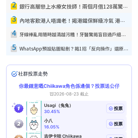
2
銀行高層戀上水療女技師！兩個月借128萬驚覺「沉船」沉落火海 揭背後疑似邪教操控賣淫
3
內地客歎港人唔識老！揭港鐵保鮮級冷氣 港人求放過：咪投訴
4
牙線棒亂用隨時越清越污糟！牙醫驚揭盲目過戶細菌恐致蛀牙：呢種先係日常真保養
5
WhatsApp預設貼圖點刪？揭1招「反向操作」還原簡潔介面 附3步實測教學