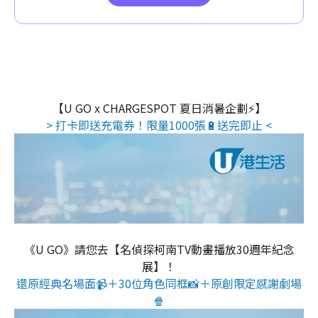
【U GO x CHARGESPOT 夏日消暑企劃⚡】
> 打卡即送充電券！限量1000張🔋送完即止 <
《U GO》請您去【名偵探柯南TV動畫播放30週年紀念
展】！
還原經典名場面📹＋30位角色同框📸＋原創限定感謝劇場
🍿