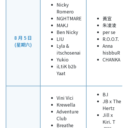
Nicky
Romero
NGHTMARE
黃宣
MAKJ
朱凌凌
Ben Nicky
per se
8 月 5 日
LIU
R.O.O.T.
(星期六)
Lyla &
Anna
itschosenai
hisbbuR
Yukio
CHANKA
iLtiK b2b
Yaat
B.I
Vini Vici
JB x The
Krewella
Hertz
Adventure
Jill x
Club
Kiri. T
Breathe