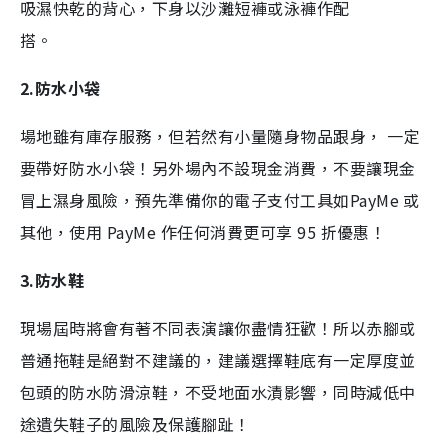
吸濕快乾的背心，下身以沙灘短褲或泳褲作配
搭。
2.防水小袋
場地雖有庫存服務，但若然有小量隨身物品跟身， 一定
要帶好防水小袋！另外場內不設現金消費，不要讓現金
冒上濕身風險，預先準備你的電子支付工具如PayMe 或
其他，使用 PayMe 作任何消費更可享 95 折優惠！
3.防水鞋
現場屆時將會有著不同表演讓你盡情狂歡！所以赤腳或
普通拖鞋是絕對不建議的，建議選擇鞋底有一定厚度並
包頭的防水防滑涼鞋，不受地面水漬影響，同時減低中
途遺失鞋子的風險及保護腳趾！