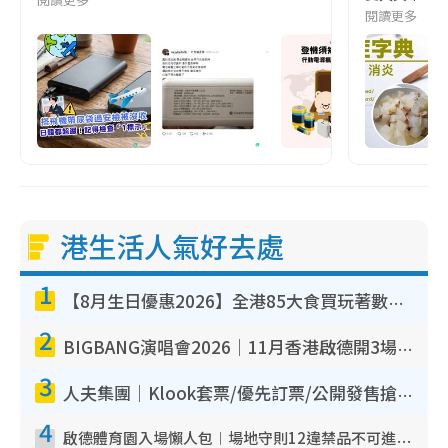
閱讀更多
港生活人氣好去處
1
【8月生日優惠2026】全港85大食買玩著數攻略 自助餐/火鍋放題同行免費＋誠品/DONKI送現金券
2
BIGBANG演唱會2026｜11月香港啟德開3場！實名制VIP申請、優先購票攻略
3
人夫集團｜Klook套票/優先訂票/公開發售搶飛攻略！附票價.購票連結.場地座位表
4
啟德體育園入場懶人包︱場地守則12違禁品不可進場准帶細水樽但全場禁樽蓋！應援牌有限制！