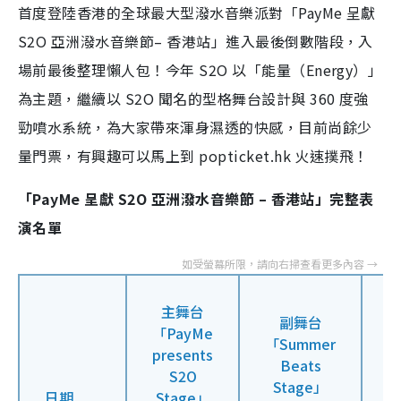
首度登陸香港的全球最大型潑水音樂派對「PayMe 呈獻
S2O 亞洲潑水音樂節– 香港站」進入最後倒數階段，入
場前最後整理懶人包！今年 S2O 以「能量（Energy）」
為主題，繼續以 S2O 聞名的型格舞台設計與 360 度強
勁噴水系統，為大家帶來渾身濕透的快感，目前尚餘少
量門票，有興趣可以馬上到 popticket.hk 火速撲飛！
「PayMe 呈獻 S2O 亞洲潑水音樂節 – 香港站」完整表
演名單
主舞台
副舞台
「PayMe
「Summer
presents
Beats
「
S2O
Stage」
日期
Stage」