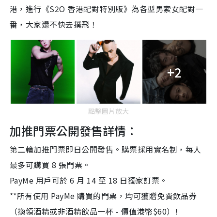
港，進行《S2O 香港配對特別版》為各型男索女配對一
番，大家還不快去撲飛！
+2
點擊圖片放大
加推門票公開發售詳情：
第二輪加推門票即日公開發售。購票採用實名制，每人
最多可購買 8 張門票。
PayMe 用戶可於 6 月 14 至 18 日獨家訂票。
**所有使用 PayMe 購買的門票，均可獲贈免費飲品券
（換領酒精或非酒精飲品一杯 - 價值港幣$60）!