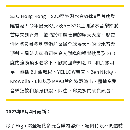
S2O Hong Kong｜S2O亞洲潑水音樂節8月首度登
陸香港！今年夏天8月5及6日S2O亞洲潑水音樂節將
首度來到香港，並將於中環壯麗的摩天大廈、歷史
性地標及維多利亞港前舉辦全球最大型的潑水音樂
派對。届時大家將可在令人讚嘆的視覺效果及 360
度的強勁噴水體驗下，欣賞國際知名 DJ 和頂級明
星，包括 B.I 金韓彬、YELLOW黃宣、Ben Nicky、
Krewella、Liu以及MAKJ等的澎湃演出，盡情享受
音樂狂歡和濕身快感，即往下睇更多門票資訊啦！
2023年8月4日更新︰
除了High 爆全場的多元音樂內容外，場内特設不同體驗