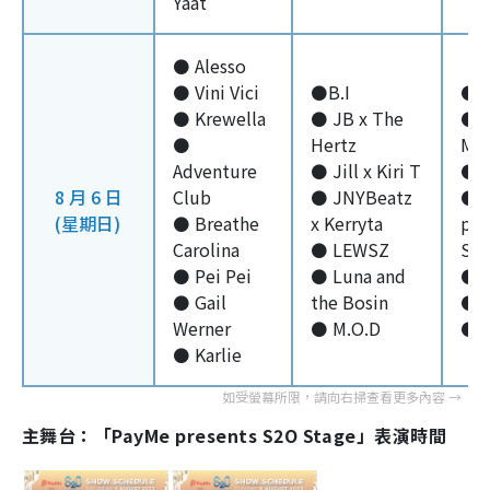
Yaat
⚫ Alesso
⚫ Vini Vici
⚫B.I
⚫ 
⚫ Krewella
⚫ JB x The
⚫ H
⚫
Hertz
Ma
Adventure
⚫ Jill x Kiri T
⚫ M
8 月 6 日
Club
⚫ JNYBeatz
⚫ A
(星期日)
⚫ Breathe
x Kerryta
pre
Carolina
⚫ LEWSZ
Shi
⚫ Pei Pei
⚫ Luna and
⚫ R
⚫ Gail
the Bosin
⚫ 
Werner
⚫ M.O.D
⚫ 
⚫ Karlie
主舞台：「PayMe presents S2O Stage」表演時間