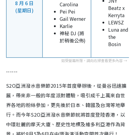
JNY
8 月 6 日
Carolina
Beatz x
(星期日)
Pei Pei
Kerryta
Gail Werner
LEWSZ
Karlie
Luna and
神秘 DJ (將
the
於稍後公佈)
Bosin
------
S2O亞洲潑水音樂節2015年首度舉辦後，從曼谷迅速擴
展，帶來非一般的年度派對體驗，吸引成千上萬來自世
界各地的粉絲參加，更先後於日本、韓國及台灣等地舉
行。而今年S2O亞洲潑水音樂節就將首度登陸香港，以
中環壯麗的摩天大廈、歷史性地標及維多利亞港作為背
景，將於8月5及6日在中環海濱活動空間首次舉行！