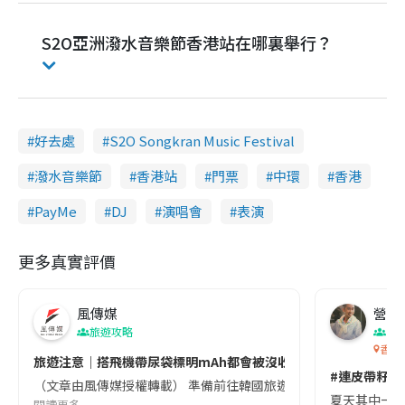
S2O亞洲潑水音樂節香港站在哪裏舉行？
好去處
S2O Songkran Music Festival
潑水音樂節
香港站
門票
中環
香港
PayMe
DJ
演唱會
表演
更多真實評價
風傳媒
營養教
旅遊攻略
生
香港
旅遊注意｜搭飛機帶尿袋標明mAh都會被沒收😱出發前切記檢查「1
#連皮帶籽都
（文章由風傳媒授權轉載） 準備前往韓國旅遊的民眾，近期要特別留
夏天其中一種時
閱讀更多