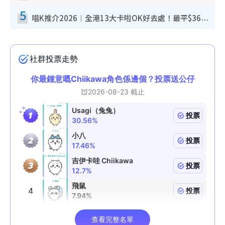
5
唱K推介2026︱全港13大卡啦OK好去處！最平$36起 日文K都有！(附地址+收費詳情)