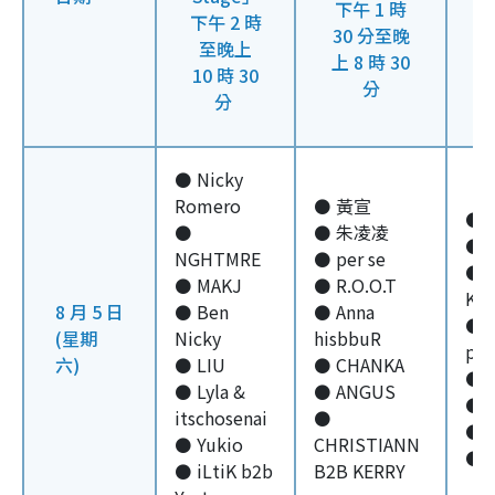
下午 1 時
下午 2 時
30 分至晚
下
至晚上
上 8 時 30
10 時 30
分
分
⚫ Nicky
Romero
⚫ 黃宣
⚫ 
⚫
⚫ 朱凌凌
⚫ 
NGHTMRE
⚫ per se
⚫ L
⚫ MAKJ
⚫ R.O.O.T
Kha
8 月 5 日
⚫ Ben
⚫ Anna
⚫ A
(星期
Nicky
hisbbuR
pre
六)
⚫ LIU
⚫ CHANKA
⚫ F
⚫ Lyla &
⚫ ANGUS
⚫ C
itschosenai
⚫
⚫ F
⚫ Yukio
CHRISTIANN
⚫ g
⚫ iLtiK b2b
B2B KERRY