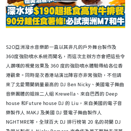
P
l
a
y
S2O亞洲潑水音樂節一直以其非凡的戶外舞台製作及
V
360度強勁噴水系統而聞名，而這次主辦方亦會把這些令
人讚嘆的視覺效果及 360 度的強勁噴水體驗帶給各位香
i
港觀衆。同時是次香港站演出陣容亦非常強勁，不但請
d
來了北愛爾蘭銷量最高的 DJ Ben Nicky、美國電子舞曲
e
音樂團體的姐妹二人組 Krewella、來自巴西的 Deep
house 和Future house DJ 的 Liu，來自美國的電子音
o
樂製作人 MAKJ 及美國 DJ 暨電子舞曲製作人
NGHTMRE等，全球百大 DJ 排行榜第 20 名的荷蘭 DJ
及唱片製作人 Nicky Romero 亦會作為首天壓軸表演單