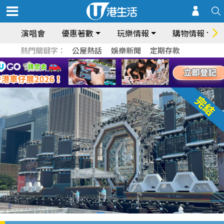
演唱會
優惠著數
玩樂情報
購物情報
熱門關鍵字：
公屋熱話
娛樂新聞
定期存款