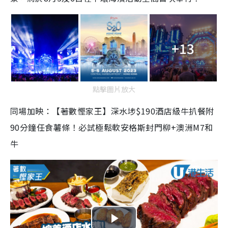
+13
點擊圖片放大
同場加映：【著數慳家王】深水埗$190酒店級牛扒餐附
90分鐘任食薯條！必試極鬆軟安格斯封門柳+澳洲M7和
牛