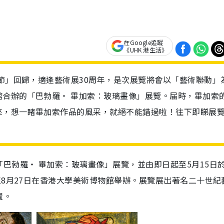
在Google追蹤
《UHK 港生活》
術節」回歸，適逢藝術展30周年，是次展覽將會以「藝術聯動」
館合辦的「巴勃羅・ 畢加索：玻璃畫像」展覽。届時，畢加索
來，想一睹畢加索作品的風采，就絕不能錯過啦！往下即睇展
巴勃羅・ 畢加索：玻璃畫像」展覽，並由即日起至5月15日
至8月27日在香港大學美術博物館舉辦。展覽展出著名二十世紀
置。