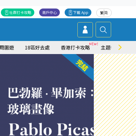
社群打卡攻略
商戶中心
下載 App
繁
简
周圍遊
18區好去處
香港打卡攻略
主題特集