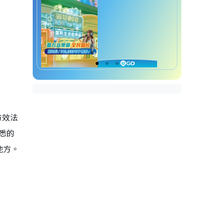
仿效法
悉的
地方。