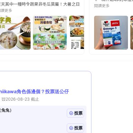
天其中一種時令蔬果非冬瓜莫屬！大暑之日，點都要飲碗冬瓜湯消暑解渴！除了解暑，冬瓜仲有
閱讀更多
閱讀更多