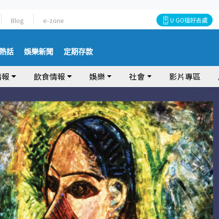
Blog
e-zone
U GO搵好去處
熱話
娛樂新聞
定期存款
情報
飲食情報
娛樂
社會
影片專區