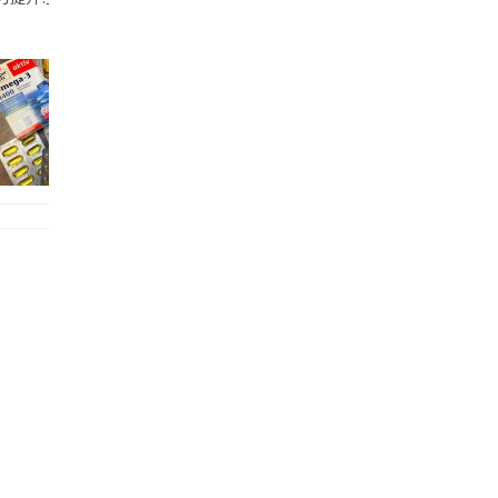
好多鮮為人知嘅好處：減肥、消水腫、降血脂、美白養顏👇 冬瓜5大功效✨ 1️⃣ 利尿