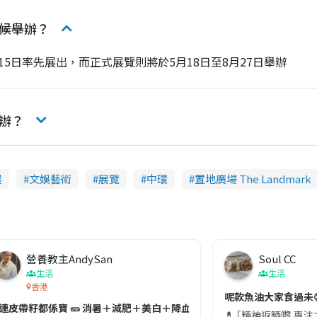
時候舉辦？
5日率先展出，而正式展覽則將於5月18日至8月27日舉辦
辦？
展
文娛藝術
展覽
中環
置地廣場 The Landmark
營養教主AndySan
Soul CC
生活
生活
香港
切記檢查「1標示」🚨
呢款魚油大家食過未
#連皮帶籽都係寶 🥒 消暑＋減肥＋美白＋降血脂
近期要特別留意隨身行李中的行動電源。一名旅客日前在機場安檢時，明明攜
💊 ｢精神返晒嚟,專