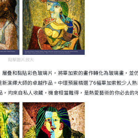
點擊圖片放大
、層疊和黏貼彩色玻璃片，將畢加索的畫作轉化為玻璃畫，並
重新演繹大師的卓越作品。中環預展精選了6幅畢加索較少人熟
作品，均來自私人收藏，機會相當難得，是熱愛藝術的你必去的