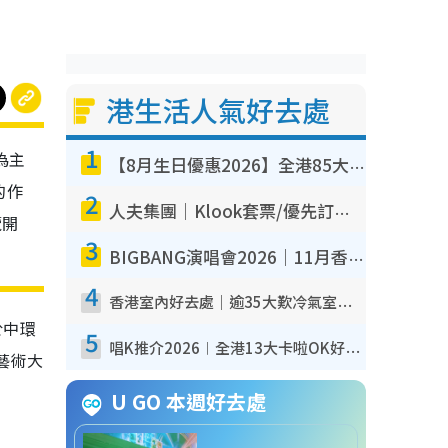
港生活人氣好去處
1
為主
【8月生日優惠2026】全港85大食買玩著數攻略 自助餐/火鍋放題同行免費＋誠品/DONKI送現金券
的作
2
人夫集團｜Klook套票/優先訂票/公開發售搶飛攻略！附票價.購票連結.場地座位表
覽開
3
BIGBANG演唱會2026｜11月香港啟德開3場！實名制VIP申請、優先購票攻略
4
香港室內好去處｜逾35大歎冷氣室內好去處推介 室內活動免費避雨無懼落雨
於中環
5
唱K推介2026︱全港13大卡啦OK好去處！最平$36起 日文K都有！(附地址+收費詳情)
藝術大
U GO 本週好去處