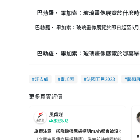
巴勃羅・ 畢加索：玻璃畫像展覽於什麽
巴勃羅・ 畢加索：玻璃畫像展覽於即日起至5月1
巴勃羅・ 畢加索：玻璃畫像展覽於哪裏舉
好去處
畢加索
法國五月2023
藝術
更多真實評價
風傳媒
旅遊攻略
旅遊注意｜搭飛機帶尿袋標明mAh都會被沒收😱出發前
（文章由風傳媒授權轉載） 準備前往韓國旅遊的民眾，