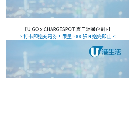
【U GO x CHARGESPOT 夏日消暑企劃⚡】
> 打卡即送充電券！限量1000張🔋送完即止 <