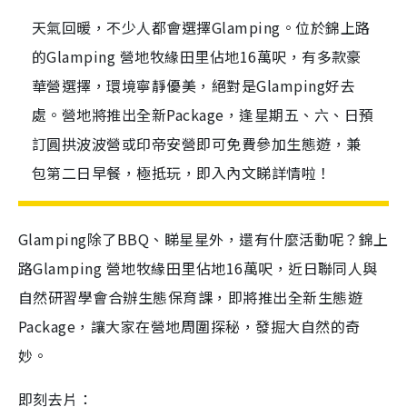
天氣回暖，不少人都會選擇Glamping。位於錦上路
的Glamping 營地牧緣田里佔地16萬呎，有多款豪
華營選擇，環境寧靜優美，絕對是Glamping好去
處。營地將推出全新Package，逢星期五、六、日預
訂圓拱波波營或印帝安營即可免費參加生態遊，兼
包第二日早餐，極抵玩，即入內文睇詳情啦！
Glamping除了BBQ、睇星星外，還有什麼活動呢？錦上
路Glamping 營地牧緣田里佔地16萬呎，近日聯同人與
自然研習學會合辦生態保育課，即將推出全新生態遊
Package，讓大家在營地周圍探秘，發掘大自然的奇
妙。
即刻去片：