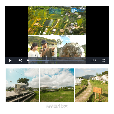
R
-
1:28
L
P
U
F
o
l
n
u
a
a
m
l
e
d
y
u
l
e
t
s
d
e
c
m
:
r
3
e
6
e
a
.
n
8
2
i
%
n
點擊圖片放大
i
n