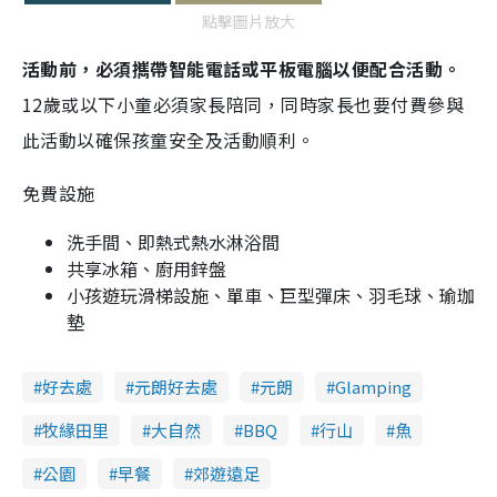
點擊圖片放大
活動前，必須𢹂帶智能電話或平板電腦以便配合活動。
12歲或以下小童必須家長陪同，同時家長也要付費參與
此活動以確保孩童安全及活動順利。
免費設施
洗手間、即熱式熱水淋浴間
共享冰箱、廚用鋅盤
小孩遊玩滑梯設施、單車、巨型彈床、羽毛球、瑜珈
墊
好去處
元朗好去處
元朗
Glamping
牧緣田里
大自然
BBQ
行山
魚
公園
早餐
郊遊遠足