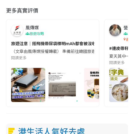
更多真實評價
風傳媒
營養教
旅遊攻略
生
香港
旅遊注意｜搭飛機帶尿袋標明mAh都會被沒收😱出發前切記檢查「1
#連皮帶籽都
（文章由風傳媒授權轉載） 準備前往韓國旅遊的民眾，近期要特別留
夏天其中一種時
閱讀更多
閱讀更多
港生活人氣好去處