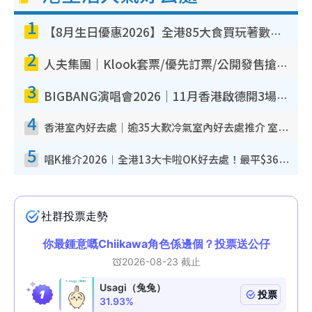
1
【8月生日優惠2026】全港85大食買玩著數攻略 自助餐/火鍋放題同行免費＋誠品/DONKI送現金券
2
人夫集團｜Klook套票/優先訂票/公開發售搶飛攻略！附票價.購票連結.場地座位表
3
BIGBANG演唱會2026｜11月香港啟德開3場！實名制VIP申請、優先購票攻略
4
香港室內好去處｜逾35大歎冷氣室內好去處推介 室內活動免費避雨無懼落雨
5
唱K推介2026︱全港13大卡啦OK好去處！最平$36起 日文K都有！(附地址+收費詳情)