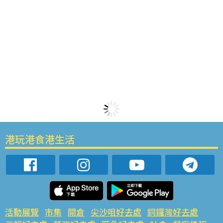
港玩港食港生活
活動展覽
市集
開倉
尖沙咀好去處
銅鑼灣好去處