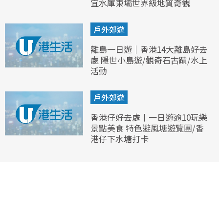
宜水庫東壩世界級地質奇觀
戶外郊遊
離島一日遊｜香港14大離島好去
處 隱世小島遊/觀奇石古蹟/水上
活動
戶外郊遊
香港仔好去處丨一日遊逾10玩樂
景點美食 特色避風塘遊覽團/香
港仔下水塘打卡