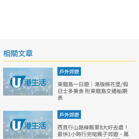
相關文章
戶外郊遊
東龍島一日遊｜港版棉花堡/假
日士多美食 附東龍島交通船期
表
戶外郊遊
西貢行山路線靚景8大好去處！
最快1小時行完啱親子郊遊、萬