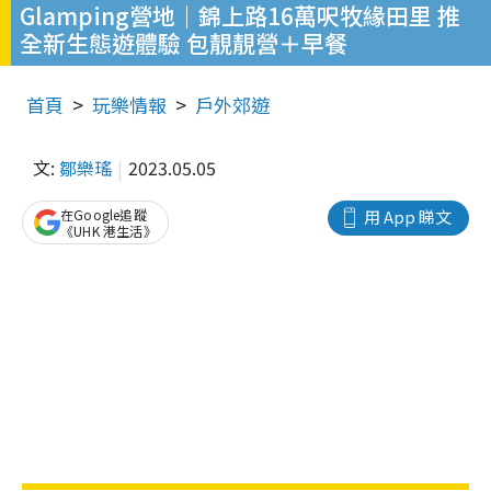
Glamping營地｜錦上路16萬呎牧緣田里 推
全新生態遊體驗 包靚靚營＋早餐
首頁
玩樂情報
戶外郊遊
文:
鄒樂瑤
2023.05.05
在Google追蹤
用 App 睇文
《UHK 港生活》