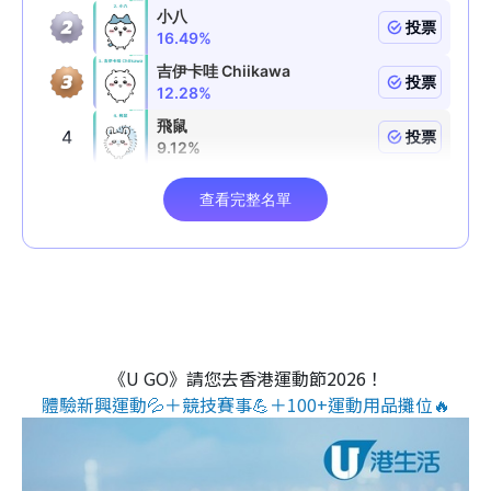
《U GO》請您去香港運動節2026！
體驗新興運動💦＋競技賽事💪＋100+運動用品攤位🔥