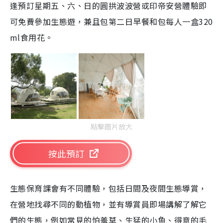
逢預訂星期五、六、日的圓拱波波營或印帝安營體驗即
g
可免費參加生態遊，兼且包第二日早餐和包每人一盒320
T
ml食用花。
i
m
e
點擊圖片放大
按此預訂
生態保育課會有不同體驗，包括日間及夜間生態導賞，
在營地找尋不同的動植物，並有導賞員即場講解了解它
們的生態，例如常見的怕羞草、生猛的小魚、得意的毛