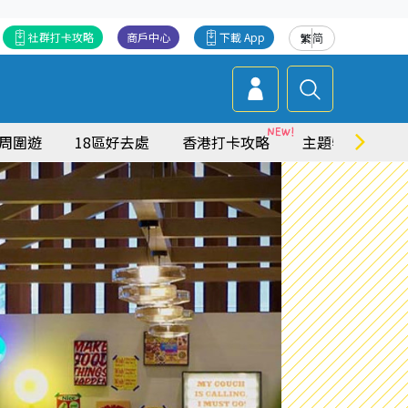
社群打卡攻略
商戶中心
下載 App
繁
简
周圍遊
18區好去處
香港打卡攻略
主題特集