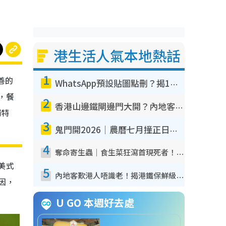
港生活人氣本地熱話
1
善的
WhatsApp預設貼圖點刪？揭1招「反向操作」還原簡潔介面 附3步實測教學
，餐
2
香港山邊鐵閘邊門大開？內地客困惑意義何在！網民神回覆：呢種叫法理性防禦
獨特
3
鬼門開2026｜農曆七月撞正日全食特別邪？專家警告切忌做一事！揭4大禁忌+2招保平安
4
奪命寄生蟲｜食生菜狂瀉首現死者！疫潮惡化錄1.8萬宗病例 揭洗菜3大謬誤
美式
5
內地客歎港人唔識老！揭港鐵保鮮級冷氣 港人求放過：咪投訴
原因，
U GO 本週好去處