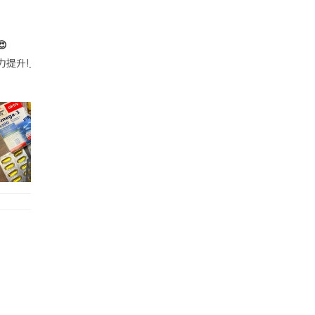

帶的行動電源機身已標示「10000mAh」，卻仍被要求當場丟棄，讓他
注力提升!｣ 長時間對住電腦､剪片寫稿,成日覺得眼睛乾澀､腦袋好似｢斷線｣｡試咗
好多鮮為人知嘅好處：減肥、消水腫、降血脂、美白養顏👇 冬瓜5大功效✨ 1️⃣ 利尿