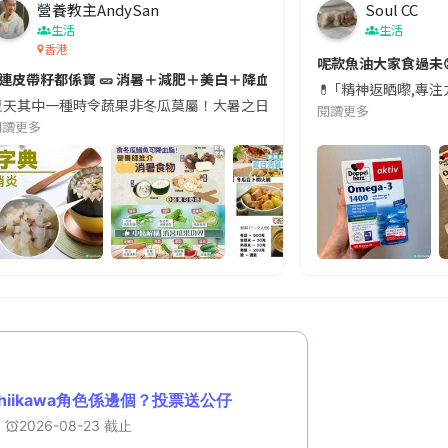
營養教主AndySan
Soul CC
生活
生活
香港
切記檢查「1標示」🚨
呢款魚油大家食過未
#連皮帶籽都係寶 🥒 消暑＋減肥＋美白＋降血脂
近期要特別留意隨身行李中的行動電源。一名旅客日前在機場安檢時，明明攜
💊 ｢精神返晒嚟,專
天其中一種時令蔬果非冬瓜莫屬！大暑之日，點都要飲碗冬瓜湯消暑解渴！除了解暑，冬瓜仲有
閱讀更多
閱讀更多