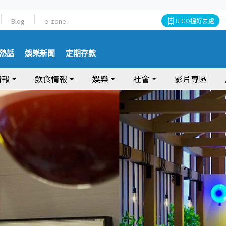
Blog
e-zone
U GO搵好去處
熱話
娛樂新聞
定期存款
情報
飲食情報
娛樂
社會
影片專區