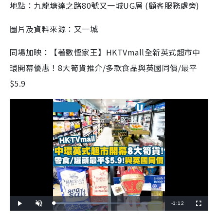
地點：九龍塘達之路80號又一城UG層 (顧客服務處旁)
圖片及資料來源：又一城
同場加映：【著數慳家王】HKTVmall全新英式超市中
環開幕優惠！8大筍貨推介/多款食品與英國同價/最平
$5.9
R
-
1:12
L
P
U
F
o
l
n
u
a
a
m
l
e