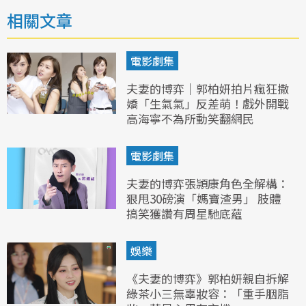
相關文章
電影劇集
夫妻的博弈｜郭柏妍拍片瘋狂撒
嬌「生氣氣」反差萌！戲外開戰
高海寧不為所動笑翻網民
電影劇集
夫妻的博弈張頴康角色全解構：
狠甩30磅演「媽寶渣男」 肢體
搞笑獲讚有周星馳底蘊
娛樂
《夫妻的博弈》郭柏妍親自拆解
綠茶小三無辜妝容：「重手胭脂