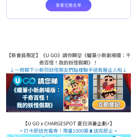
【新會員限定】《U GO》請你睇👹《蠟筆小新劇場版：千
奇百怪！我的妖怪假期》！
↓一齊睇下小新同妖怪朋友們點樣聯手拯救屋企人啦↓
【U GO x CHARGESPOT 夏日消暑企劃⚡】
> 打卡即送充電券！限量1000張🔋送完即止 <