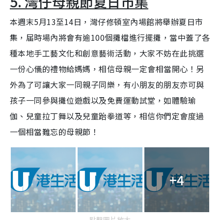
5. 灣仔母親節夏日市集
本週末5月13至14日，灣仔修頓室內場館將舉辦夏日市
集，届時場內將會有逾100個攤檔進行擺攤，當中蓋了各
種本地手工藝文化和創意藝術活動，大家不妨在此挑選
一份心儀的禮物給媽媽，相信母親一定會相當開心！另
外為了可讓大家一同親子同樂，有小朋友的朋友亦可與
孩子一同參與攤位遊戲以及免費運動試堂，如體驗瑜
伽、兒童拉丁舞以及兒童跆拳道等，相信你們定會度過
一個相當難忘的母親節！
+4
點擊圖片放大