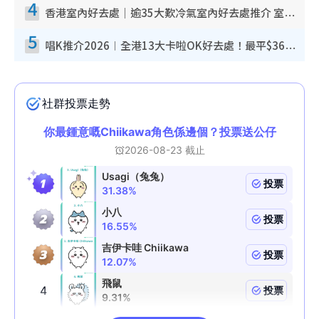
4
香港室內好去處｜逾35大歎冷氣室內好去處推介 室內活動免費避雨無懼落雨
5
唱K推介2026︱全港13大卡啦OK好去處！最平$36起 日文K都有！(附地址+收費詳情)