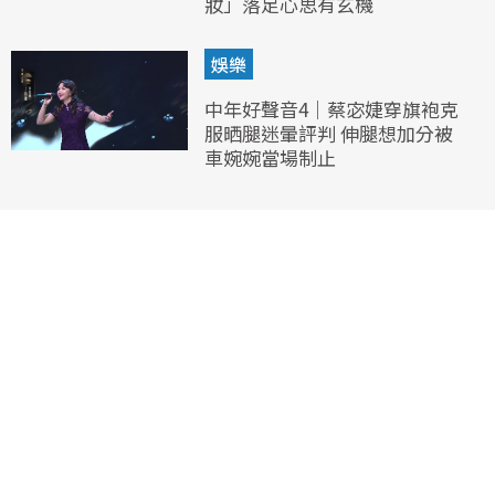
妝」落足心思有玄機
娛樂
中年好聲音4｜蔡宓婕穿旗袍克
服晒腿迷暈評判 伸腿想加分被
車婉婉當場制止