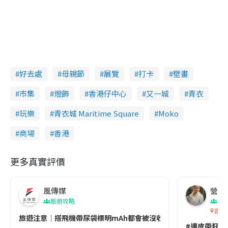
好去處
母親節
展覽
打卡
壁畫
市集
燈飾
香港仔中心
又一城
青衣
玩樂
青衣城 Maritime Square
Moko
商場
香港
更多真實評價
風傳媒
營養教
旅遊攻略
生
香港
旅遊注意｜搭飛機帶尿袋標明mAh都會被沒收😱出發前切記檢查「1
#連皮帶籽都