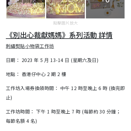
點擊圖片放大
《別出⼼裁獻媽媽》系列活動 詳情
刺繡熨貼⼩物袋⼯作坊
⽇期： 2023 年 5 ⽉ 13-14 ⽇ (星期六及⽇)
地點： 香港仔中⼼ 2 期 2 樓
⼯作坊入場券換領時間： 中午 12 時⾄晚上 6 時 (換完即
⽌)
⼯作坊時間： 下午 1 時⾄晚上 7 時 (每節約 30 分鐘；
每節名額 4 名)