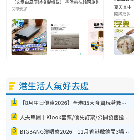
（文章由風傳媒授權轉載） 準備前往韓國旅遊的民眾，近期要特別留
夏天其中一種時
閱讀更多
閱讀更多
港生活人氣好去處
1
【8月生日優惠2026】全港85大食買玩著數攻略 自助餐/火鍋放題同行免費＋誠品/DONKI送現金券
2
人夫集團｜Klook套票/優先訂票/公開發售搶飛攻略！附票價.購票連結.場地座位表
3
BIGBANG演唱會2026｜11月香港啟德開3場！實名制VIP申請、優先購票攻略