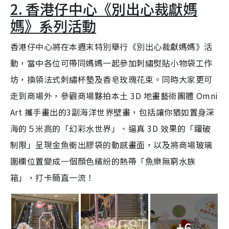
2. 香港仔中⼼《別出⼼裁獻媽
d
y
u
l
e
t
s
d
e
c
m
:
r
媽》系列活動
5
e
0
e
a
.
n
0
5
香港仔中⼼將在本週末特別舉⾏《別出⼼裁獻媽媽》活
i
%
動，當中各位可帶同媽媽一起參加刺繡熨貼⼩物袋⼯作
n
坊，換領法式刺繡杯墊及香皂玫瑰花束。同時大家更可
i
n
走到商場外，參觀商場夥拍本⼟ 3D 地畫藝術團體 Omni
g
Art 攜⼿畫出的3副海洋世界壁畫，包括讓你猶如置⾝深
T
海的５米⾼的「幻彩⽔世界」、逼真 3D 效果的「躍破
i
制限」呈現⾦⿂衝出膠袋的動感畫⾯，以及將商場玻璃
m
圍欄位置變成⼀個顏⾊繽紛的熱帶「⿂樂無窮⽔族
e
箱」，打卡簡直一流！
+6