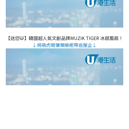
【送您🐯】韓國超人氣文創品牌MUZIK TIGER 冰感風扇！
↓將萌虎嘅慵懶療癒帶返屋企↓