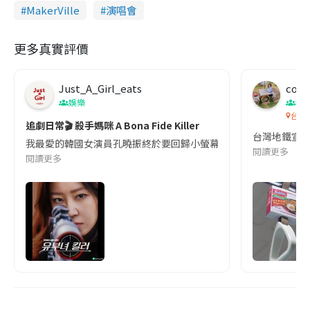
MakerVille
演唱會
更多真實評價
Just_A_Girl_eats
co c
娛樂
吹
台灣
追劇日常🎬 殺手媽咪 A Bona Fide Killer
台灣地鐵宣
我最愛的韓國女演員孔曉振終於要回歸小螢幕啦!這次的劇本改編自同名
閱讀更多
閱讀更多