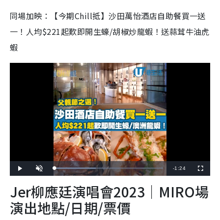
同場加映：【今期Chill抵】沙田萬怡酒店自助餐買一送
一！人均$221起歎即開生蠔/胡椒炒龍蝦！送蒜茸牛油虎
蝦
R
-
1:24
L
P
U
F
o
l
n
u
a
a
m
l
e
Jer柳應廷演唱會2023｜MIRO場
d
y
u
l
e
t
s
d
e
c
m
:
r
演出地點/日期/票價
3
e
8
e
a
.
n
5