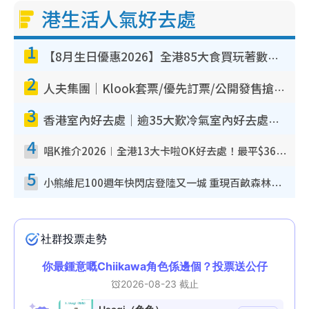
港生活人氣好去處
1
【8月生日優惠2026】全港85大食買玩著數攻略 自助餐/火鍋放題同行免費＋誠品/DONKI送現金券
2
人夫集團｜Klook套票/優先訂票/公開發售搶飛攻略！附票價.購票連結.場地座位表
3
香港室內好去處｜逾35大歎冷氣室內好去處推介 室內活動免費避雨無懼落雨
4
唱K推介2026︱全港13大卡啦OK好去處！最平$36起 日文K都有！(附地址+收費詳情)
5
小熊維尼100週年快閃店登陸又一城 重現百畝森林經典場景／獨家限定盲盒登場／專屬DIY香水