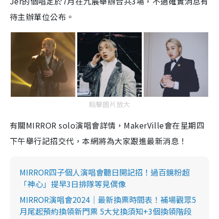
Jer的個唱定於7月在九展舉辦合共3場，不過確實消息有
待主辦單位公布。
點擊圖片放大
有關MIRROR solo演唱會詳情，MakerVille會在星期四
下午舉行記招交代，本網將為大家跟進最新消息！
MIRROR四子個人演唱會聽日開記招！過百鏡粉超
「神心」提早3日排隊等見偶像
MIRROR演唱會2024｜最新換票時間表！補場觀眾5
月尾起預約換領新門票 5大兌換須知+3個換領階段