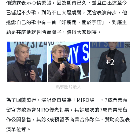
他透露表示心情緊張，因為期待已久，並且由出道至今
已儲起不少歌，到時不止大騷靚聲，更會表演舞步，他
透露自己的歌中有一首「好廣闊，關於宇宙」，到底主
題是甚麼他就暫時賣關子，值得大家期待。
+2
點擊圖片放大
為了回饋歌迷，演唱會首場為「MIRO場」，7成門票預
留官方歌迷會MIRO優先訂票，其餘場次的7成門票預留
作公開發售，其餘3成預留予商業合作夥伴、贊助商及表
演單位等。