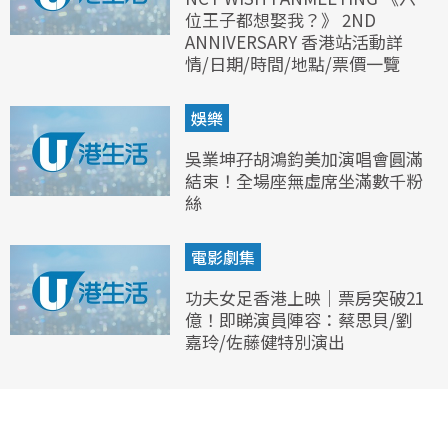
位王子都想娶我？》 2ND
ANNIVERSARY 香港站活動詳
情/日期/時間/地點/票價一覽
娛樂
吳業坤孖胡鴻鈞美加演唱會圓滿
結束！全場座無虛席坐滿數千粉
絲
電影劇集
功夫女足香港上映｜票房突破21
億！即睇演員陣容：蔡思貝/劉
嘉玲/佐藤健特別演出