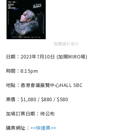
7
i
%
n
i
n
g
點擊圖片放大
T
日期：2023年7月10日 (加開MIRO場)
i
m
時間：8:15pm
e
地點：香港會議展覽中心HALL 5BC
票價：$1,080 / $880 / $580
加場訂票日期：待公布
購票網址：​​
>>快達票<<