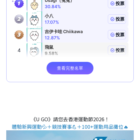
《U GO》請您去香港運動節2026！
體驗新興運動💦＋競技賽事💪＋100+運動用品攤位🔥