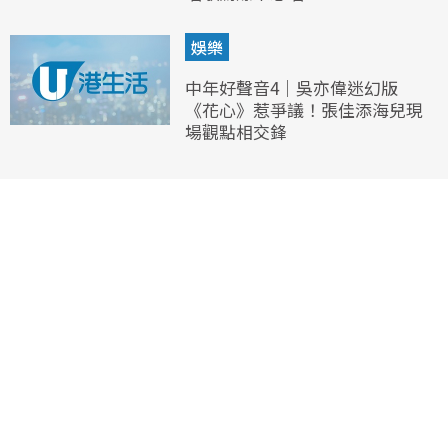
娛樂
中年好聲音4｜吳亦偉迷幻版
《花心》惹爭議！張佳添海兒現
場觀點相交鋒