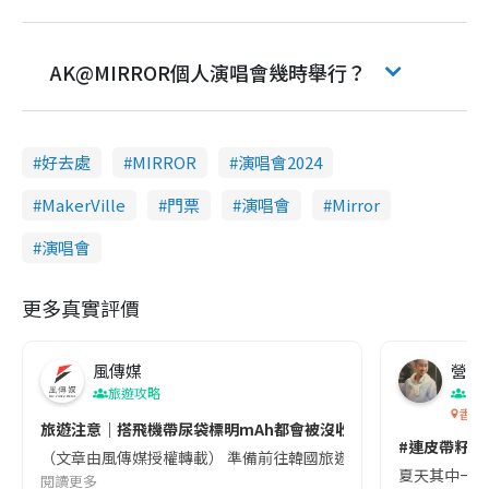
AK@MIRROR個人演唱會幾時舉行？
好去處
MIRROR
演唱會2024
MakerVille
門票
演唱會
Mirror
演唱會
更多真實評價
風傳媒
營養教
旅遊攻略
生
香港
旅遊注意｜搭飛機帶尿袋標明mAh都會被沒收😱出發前切記檢查「1
#連皮帶籽都
（文章由風傳媒授權轉載） 準備前往韓國旅遊的民眾，近期要特別留
夏天其中一種時
閱讀更多