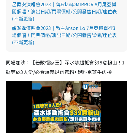
呂爵安演唱會2023｜傳Edan@MIRROR 8月尾亞博
開個唱！演出日期/門票價錢/公開發售日期/座位表
(不斷更新)
盧瀚霆演唱會2023｜教主Anson Lo 7月亞博舉行3
場個唱！門票價格/演出日期/公開發售詳情/座位表
(不斷更新)
同場加映：【著數慳家王】深水埗超抵食$39意粉山！1
碟等於3人份/必食爆蒜蜆肉意粉+足料京蔥牛肉捲