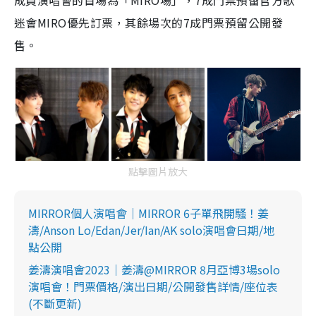
成員演唱會的首場為「MIRO場」，7成門票預留官方歌
迷會MIRO優先訂票，其餘場次的7成門票預留公開發
售。
點擊圖片放大
MIRROR個人演唱會｜MIRROR 6子單飛開騷！姜
濤/Anson Lo/Edan/Jer/Ian/AK solo演唱會日期/地
點公開
姜濤演唱會2023｜姜濤@MIRROR 8月亞博3場solo
演唱會！門票價格/演出日期/公開發售詳情/座位表
(不斷更新)