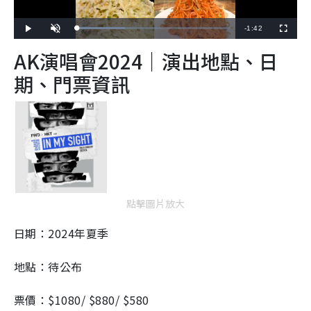
R
-
1:42
L
P
U
F
o
l
n
u
a
a
m
l
e
AK演唱會2024｜演出地點、日
d
y
u
l
e
t
s
d
e
c
m
:
r
期、門票資訊
3
e
1
e
a
.
n
7
6
i
%
n
i
n
g
點擊圖片放大
T
日期：2024年夏季
i
m
地點：待公布
e
票價：$1080/ $880/ $580