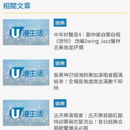
相關文章
娛樂
中年好聲音4｜鄭仲豪自彈自唱
《想你》 改編Swing Jazz獲林
志美高度評價
娛樂
吳業坤孖胡鴻鈞美加演唱會圓滿
結束！全場座無虛席坐滿數千粉
絲
娛樂
古天樂演唱會｜古天樂首踏紅館
特訓賣萌花絮流出！昔日經典合
唱歌驚爆未必唱