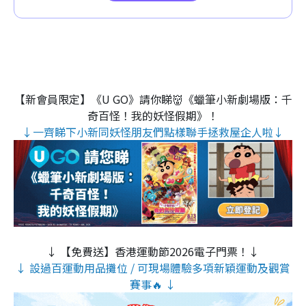
【新會員限定】《U GO》請你睇👹《蠟筆小新劇場版：千
奇百怪！我的妖怪假期》！
↓一齊睇下小新同妖怪朋友們點樣聯手拯救屋企人啦↓
↓ 【免費送】香港運動節2026電子門票！↓
↓ 設過百運動用品攤位 / 可現場體驗多項新穎運動及觀賞
賽事🔥 ↓