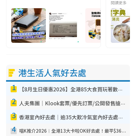
閱讀更多
港生活人氣好去處
1
【8月生日優惠2026】全港85大食買玩著數攻略 自助餐/火鍋放題同行免費＋誠品/DONKI送現金券
2
人夫集團｜Klook套票/優先訂票/公開發售搶飛攻略！附票價.購票連結.場地座位表
3
香港室內好去處｜逾35大歎冷氣室內好去處推介 室內活動免費避雨無懼落雨
4
唱K推介2026︱全港13大卡啦OK好去處！最平$36起 日文K都有！(附地址+收費詳情)