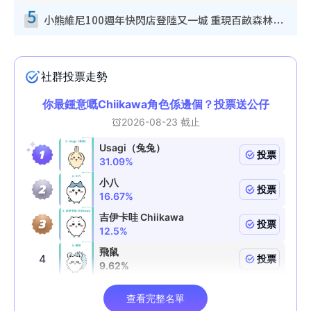
5
小熊維尼100週年快閃店登陸又一城 重現百畝森林經典場景／獨家限定盲盒登場／專屬DIY香水