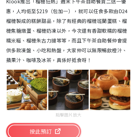
Klook推出「榴槤狂熱」週末下午茶自助餐買二送一優
惠，人均低至$219（包加一），就可以任食多款由D24
榴槤製成的糕餅甜品，除了有經典的榴槤班蘭蛋糕、榴
槤焦糖燉蛋、榴槤奶凍以外，今次還有香甜軟糯的榴槤
糯米糍、榴槤朱古力撻等等，而且下午茶自助餐仲會提
供多款凍盤、小吃和熱盤，大家仲可以無限暢飲橙汁、
蘋果汁、咖啡及冰茶，真係好抵食呀！
點擊圖片放大
按此預訂