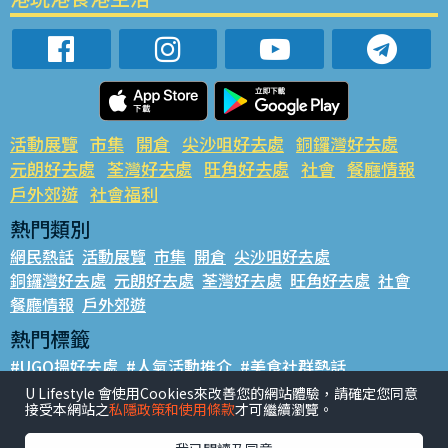
活動展覽
市集
開倉
尖沙咀好去處
銅鑼灣好去處
元朗好去處
荃灣好去處
旺角好去處
社會
餐廳情報
戶外郊遊
社會福利
熱門類別
網民熱話
活動展覽
市集
開倉
尖沙咀好去處
銅鑼灣好去處
元朗好去處
荃灣好去處
旺角好去處
社會
餐廳情報
戶外郊遊
熱門標籤
#UGO搵好去處
#人氣活動推介
#美食社群熱話
#親子玩樂好去處
#ULifestyle應用程式
#限時搶
U Lifestyle 會使用Cookies來改善您的網站體驗，請確定您同意
接受本網站之
私隱政策和使用條款
才可繼續瀏覽。
#UJetso禮物放送
#ULifestyle商戶中心
#著數
#網絡熱話