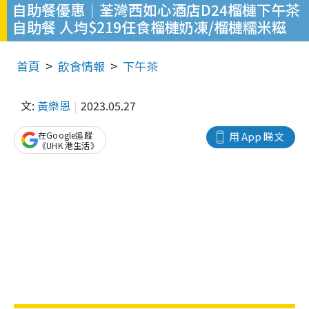
自助餐優惠｜荃灣西如心酒店D24榴槤下午茶
自助餐 人均$219任食榴槤奶凍/榴槤糯米糍
首頁
飲食情報
下午茶
文:
黃樂恩
2023.05.27
在Google追蹤
用 App 睇文
《UHK 港生活》