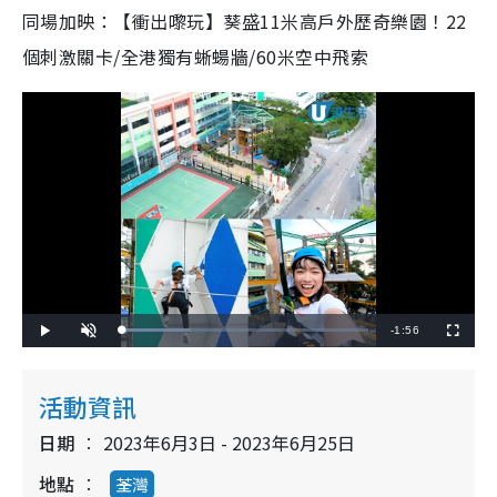
同場加映：【衝出嚟玩】葵盛
11
米高戶外歷奇樂園！
22
個刺激關卡
/
全港獨有蜥蝪牆
/60
米空中飛索
R
-
1:56
L
P
U
F
o
l
n
u
a
a
m
l
e
d
y
u
l
e
t
s
d
e
c
活動資訊
m
:
r
2
e
7
e
a
.
日期
2023年6月3日 - 2023年6月25日
n
9
3
i
%
地點
荃灣
n