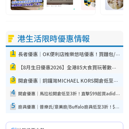
港生活限時優惠情報
1
長者優惠｜OK便利店推樂悠咭優惠！買麵包/牛奶/保健品拍卡即減
2
【8月生日優惠2026】全港85大食買玩著數攻略 自助餐/火鍋放題同行免費＋誠品/DONKI送現金券
3
開倉優惠｜銅鑼灣MICHAEL KORS開倉低至17折！直擊$500起買手袋/銀包/鞋款 必買經典Jet Set系列
4
開倉優惠｜馬拉松開倉低至3折！直擊$99起買adidas／New Balance／Puma鞋款 STANLEY保溫杯劈價至$119起
5
廚具優惠｜普樂氏/意美廚/Buffalo廚具低至3折！$89起買煎鍋／炒鑊／個人鍋 同場小家電激減至$99起