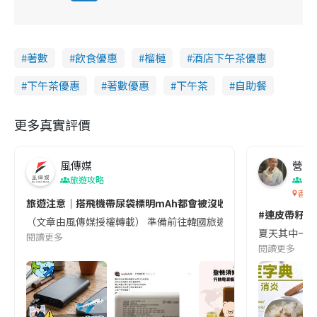
i
n
著數
飲食優惠
榴槤
酒店下午茶優惠
g
下午茶優惠
著數優惠
下午茶
自助餐
T
i
更多真實評價
m
e
風傳媒
營養教
旅遊攻略
生
香港
旅遊注意｜搭飛機帶尿袋標明mAh都會被沒收😱出發前切記檢查「1
#連皮帶籽都
（文章由風傳媒授權轉載） 準備前往韓國旅遊的民眾，近期要特別留
夏天其中一種時
閱讀更多
閱讀更多