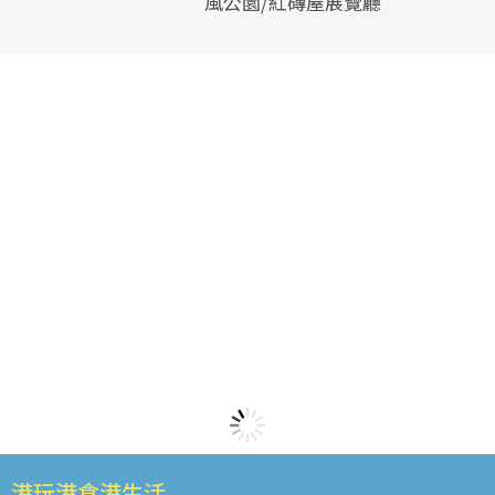
風公園/紅磚屋展覽廳
港玩港食港生活