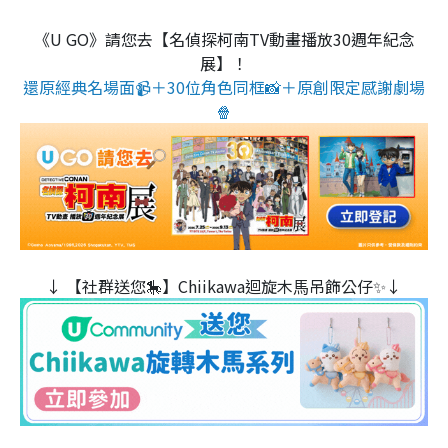
《U GO》請您去【名偵探柯南TV動畫播放30週年紀念
展】！
還原經典名場面📹＋30位角色同框📸＋原創限定感謝劇場
🍿
↓ 【社群送您🎠】Chiikawa迴旋木⾺吊飾公仔✨↓