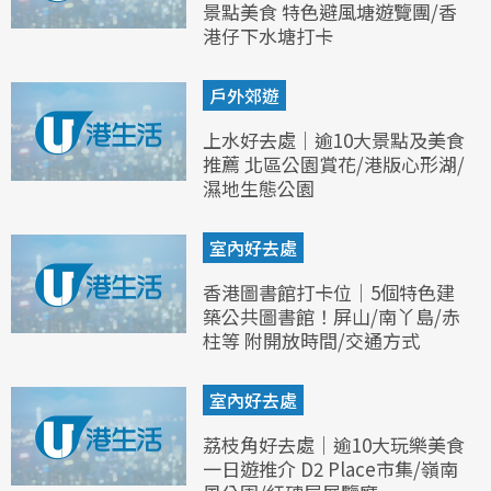
景點美食 特色避風塘遊覽團/香
港仔下水塘打卡
戶外郊遊
上水好去處｜逾10大景點及美食
推薦 北區公園賞花/港版心形湖/
濕地生態公園
室內好去處
香港圖書館打卡位｜5個特色建
築公共圖書館！屏山/南丫島/赤
柱等 附開放時間/交通方式
室內好去處
荔枝角好去處｜逾10大玩樂美食
一日遊推介 D2 Place市集/嶺南