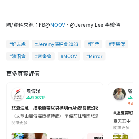
圖/資料來源：FB@
MOOV
、@Jeremy Lee 李駿傑
好去處
Jeremy演唱會2023
門票
李駿傑
演唱會
音樂會
MOOV
Mirror
更多真實評價
風傳媒
營養教
旅遊攻略
生
香港
旅遊注意｜搭飛機帶尿袋標明mAh都會被沒收😱出發前切記檢查「1
#連皮帶籽都
（文章由風傳媒授權轉載） 準備前往韓國旅遊的民眾，近期要特別留
夏天其中一種時
閱讀更多
閱讀更多