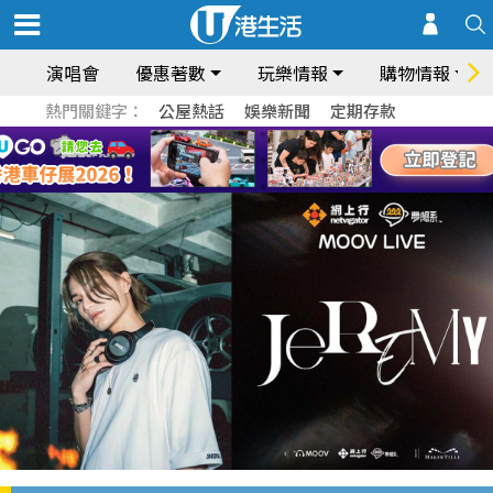
演唱會
優惠著數
玩樂情報
購物情報
熱門關鍵字：
公屋熱話
娛樂新聞
定期存款