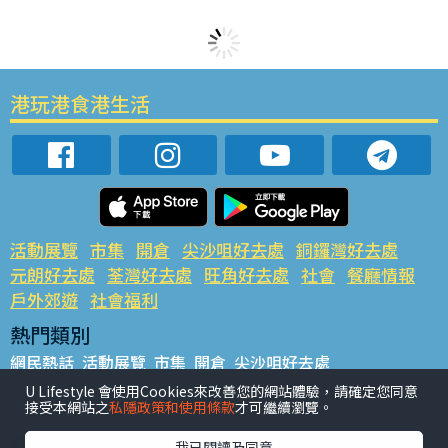
港玩港食港生活
活動展覽
市集
開倉
尖沙咀好去處
銅鑼灣好去處
元朗好去處
荃灣好去處
旺角好去處
社會
餐廳情報
戶外郊遊
社會福利
熱門類別
網民熱話
活動展覽
市集
開倉
尖沙咀好去處
銅鑼灣好去處
元朗好去處
荃灣好去處
旺角好去處
社會
U Lifestyle 會使用Cookies來改善您的網站體驗，請確定您同意
接受本網站之
私隱政策和使用條款
才可繼續瀏覽。
餐廳情報
戶外郊遊
熱門標籤
我已閱讀及同意