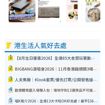
港生活人氣好去處
1
【8月生日優惠2026】全港85大食買玩著數攻略 自助餐/火鍋放題同行免費＋誠品/DONKI送現金券
2
BIGBANG演唱會2026｜11月香港啟德開3場！實名制VIP申請、優先購票攻略
3
人夫集團｜Klook套票/優先訂票/公開發售搶飛攻略！附票價.購票連結.場地座位表
4
啟德體育園入場懶人包︱場地守則12違禁品不可進場准帶細水樽但全場禁樽蓋！應援牌有限制！
5
唱K推介2026︱全港13大卡啦OK好去處！最平$36起 日文K都有！(附地址+收費詳情)