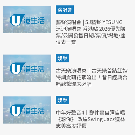
演唱會
藝聲演唱會 | SJ藝聲 YESUNG
巡迴演唱會 香港站 2026優先購
票/公開發售日期/票價/場地/座
位表一覽
娛樂
古天樂演唱會｜古天樂首踏紅館
特訓賣萌花絮流出！昔日經典合
唱歌驚爆未必唱
娛樂
中年好聲音4｜鄭仲豪自彈自唱
《想你》 改編Swing Jazz獲林
志美高度評價