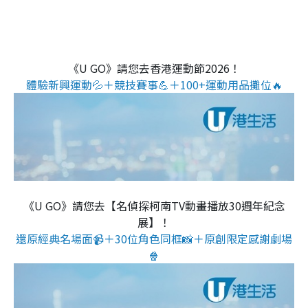
《U GO》請您去香港運動節2026！
體驗新興運動💦＋競技賽事💪＋100+運動用品攤位🔥
《U GO》請您去【名偵探柯南TV動畫播放30週年紀念
展】！
還原經典名場面📹＋30位角色同框📸＋原創限定感謝劇場
🍿