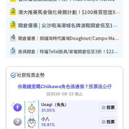
2
港大推賽馬會強化骨骼計劃！$100骨質密度X光檢查 完成免費運動訓練送超市禮券！附參加資格
3
開倉優惠 | 尖沙咀海港城名牌波鞋開倉低至1折！On鞋$899起／Joy&Peace鞋履$98起
4
開倉優惠｜銅鑼灣時代廣場Doughnut/Campo Marzio開倉低至1折！背囊、書包、手袋劈價$200起
5
廚具開倉｜特福Tefal廚具/家電開倉低至3折！$220起買平底鍋/炒鑊/湯煲！電飯煲/吸塵機/燙斗$418起