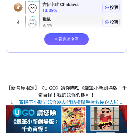
【新會員限定】《U GO》請你睇👹《蠟筆小新劇場版：千
奇百怪！我的妖怪假期》！
↓一齊睇下小新同妖怪朋友們點樣聯手拯救屋企人啦↓