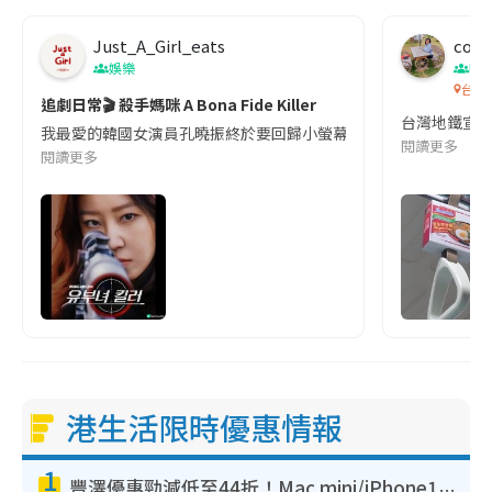
Just_A_Girl_eats
co c
娛樂
吹
台灣
追劇日常🎬 殺手媽咪 A Bona Fide Killer
台灣地鐵宣
我最愛的韓國女演員孔曉振終於要回歸小螢幕啦!這次的劇本改編自同名
閱讀更多
閱讀更多
港生活限時優惠情報
1
豐澤優惠勁減低至44折！Mac mini/iPhone17Pro大減價！廚房家電$220起