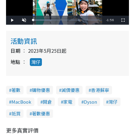
R
-
1:56
L
P
U
F
o
l
n
u
a
a
m
l
e
d
y
u
l
e
t
s
d
e
c
活動資訊
m
:
r
2
e
7
e
a
.
日期
2023年5月25日起
n
9
3
i
%
地點
灣仔
n
i
n
著數
購物優惠
減價優惠
香港蘇寧
g
MacBook
開倉
家電
Dyson
灣仔
T
i
抵買
著數優惠
m
更多真實評價
e