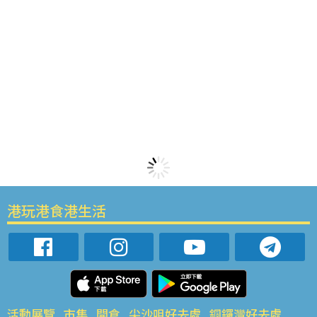
港玩港食港生活
活動展覽
市集
開倉
尖沙咀好去處
銅鑼灣好去處