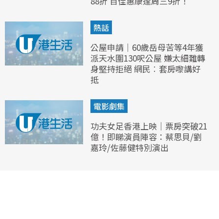
88折 百佳惠康逢周三9折！
熱話
公屋申請｜60歲岳母苦等4年獲
派天水圍130呎公屋 嫌太細難轉
身堅持拒絕 網民︰套房嚟講好
抵
電影劇集
功夫女足香港上映｜票房突破21
億！即睇演員陣容：蔡思貝/劉
嘉玲/佐藤健特別演出