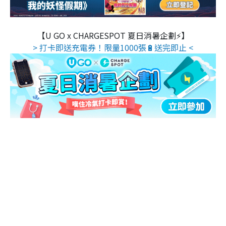
【U GO x CHARGESPOT 夏日消暑企劃⚡】
> 打卡即送充電券！限量1000張🔋送完即止 <