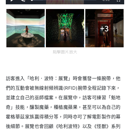
L
P
U
F
o
l
n
u
a
a
m
l
e
d
y
u
l
e
t
s
d
e
c
m
:
r
1
e
7
+3
e
a
.
n
2
1
i
%
n
點擊圖片放大
i
n
g
訪客進入「哈利．波特：展覽」時會獲發一條腕帶，他
T
們的互動會被無線射頻辨識(RFID)腕帶全程記錄下來，
i
m
並建立自己的巫師檔案。在展覽中，訪客可練習「魁地
e
奇」技能，釀製魔藥，種植魔蘋果，甚至可以為自己的
霍格華茲家族贏得積分等，同時亦可了解電影製作的幕
後細節。展覽也會回顧《哈利波特》以及《怪獸》系列