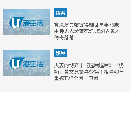
娛樂
資深演員黎彼得離世享年76歲
由鍾志光證實死訊 填詞界鬼才
傳奇落幕
娛樂
夫妻的博弈｜《嚦咕嚦咕》「奶
奶」黃文慧驚喜登場！相隔40年
重返TVB全因一原因