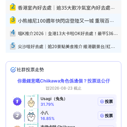
2
香港室內好去處｜逾35大歎冷氣室內好去處推介 室內活動免費避雨無懼落雨
3
小熊維尼100週年快閃店登陸又一城 重現百畝森林經典場景／獨家限定盲盒登場／專屬DIY香水
4
唱K推介2026︱全港13大卡啦OK好去處！最平$36起 日文K都有！(附地址+收費詳情)
5
尖沙咀好去處｜逾20景點美食推介 維港觀景台/紅磚古蹟/九龍公園/室內遊樂場