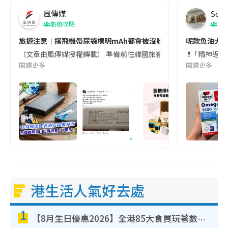
風傳媒
Soul
旅遊攻略
生
旅遊注意｜搭飛機帶尿袋標明mAh都會被沒收😱出發前切記檢查「1
呢款魚油大家
（文章由風傳媒授權轉載） 準備前往韓國旅遊的民眾，近期要特別留
💊 ｢精神返
閱讀更多
閱讀更多
港生活人氣好去處
1
【8月生日優惠2026】全港85大食買玩著數攻略 自助餐/火鍋放題同行免費＋誠品/DONKI送現金券