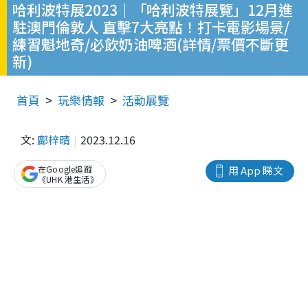
哈利波特展2023｜「哈利波特展覽」12月進
駐澳門倫敦人 直擊7大亮點！打卡電影場景/
練習魁地奇/必飲奶油啤酒(詳情/票價不斷更
新)
首頁
玩樂情報
活動展覽
文:
鄺梓晴
2023.12.16
在Google追蹤
用 App 睇文
《UHK 港生活》