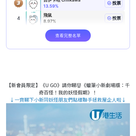
【新會員限定】《U GO》請你睇👹《蠟筆小新劇場版：千
奇百怪！我的妖怪假期》！
↓一齊睇下小新同妖怪朋友們點樣聯手拯救屋企人啦↓