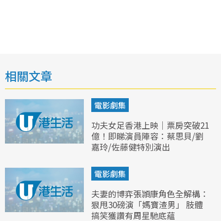
相關文章
電影劇集
功夫女足香港上映｜票房突破21
億！即睇演員陣容：蔡思貝/劉
嘉玲/佐藤健特別演出
電影劇集
夫妻的博弈張頴康角色全解構：
狠甩30磅演「媽寶渣男」 肢體
搞笑獲讚有周星馳底蘊