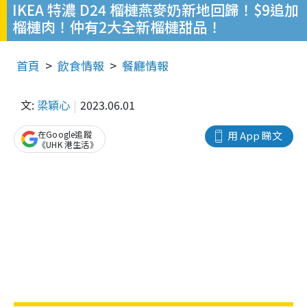
IKEA 特濃 D24 榴槤燕麥奶新地回歸！$9追加
榴槤肉！仲有2大全新榴槤甜品！
首頁
飲食情報
餐廳情報
文:
梁穎心
2023.06.01
在Google追蹤
用 App 睇文
《UHK 港生活》