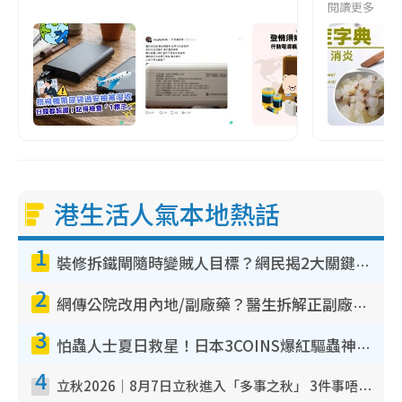
閱讀更多
港生活人氣本地熱話
1
裝修拆鐵閘隨時變賊人目標？網民揭2大關鍵用途：裝新式等於白裝？附新舊鐵閘分別
2
網傳公院改用內地/副廠藥？醫生拆解正副廠分別 揭4類人換藥隨時出事
3
怕蟲人士夏日救星！日本3COINS爆紅驅蟲神器$45起 1招「全程免觸碰」輕鬆搞定小強
4
立秋2026｜8月7日立秋進入「多事之秋」 3件事唔做得！專家教6招開運 清枱頭／銀包納氣接好運