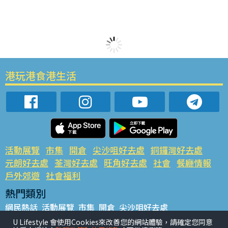
港玩港食港生活
活動展覽
市集
開倉
尖沙咀好去處
銅鑼灣好去處
元朗好去處
荃灣好去處
旺角好去處
社會
餐廳情報
戶外郊遊
社會福利
熱門類別
網民熱話
活動展覽
市集
開倉
尖沙咀好去處
銅鑼灣好去處
元朗好去處
荃灣好去處
旺角好去處
社會
U Lifestyle 會使用Cookies來改善您的網站體驗，請確定您同意