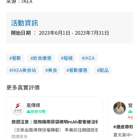
來源：IKEA
活動資訊
開始日期
2023年6月1日 - 2023年7月31日
著數
飲食優惠
榴槤
IKEA
IKEA美食站
美食
著數優惠
甜品
更多真實評價
風傳媒
營養教
旅遊攻略
生
香港
旅遊注意｜搭飛機帶尿袋標明mAh都會被沒收😱出發前切記檢查「1
#連皮帶籽都
（文章由風傳媒授權轉載） 準備前往韓國旅遊的民眾，近期要特別留
夏天其中一種時
閱讀更多