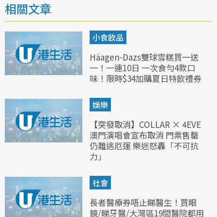
相關文章
小食飲品
Häagen-Dazs雙球雪糕買一送
一！一連10日 一次食勻4款口
味！限時$34加購夏日特飲禮券
娛樂
【突發取消】COLLAR × 4EVE
澳門演唱會宣布取消 門票售罄
仍難逃厄運 樂迷怒轟「不可抗
力」
社會
長者醫療券唔止睇醫生！買眼
鏡/睇牙醫/大灣區19間醫院都用