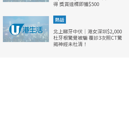
得 獎賞達標即獲$500
熱話
北上睇牙中伏｜港女深圳$2,000
杜牙根驚覺被騙 覆診3次照CT驚
揭神經未杜清！