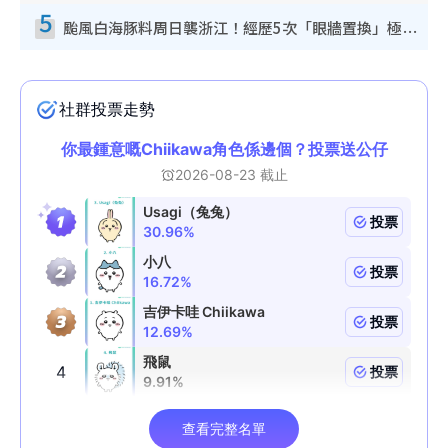
5
颱風白海豚料周日襲浙江！經歷5次「眼牆置換」極罕見 成登陸內地最長途颱風