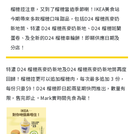
榴槤控注意，又到了榴槤當造季節喇！IKEA美食站
今期帶來多款榴槤口味甜品，包括D24 榴槤燕麥奶
新地筒、特濃 D24 榴槤燕麥奶新地、D24 榴槤斑蘭
蛋卷、及全新的D24 榴槤車輪餅！即睇供應日期及
分店！
特濃 D24 榴槤燕麥奶新地及D24 榴槤燕麥奶新地筒再度
回歸！榴槤控更可以追加榴槤肉，每次最多追加 3 份，
每份只要$9！D24 榴槤即日起兩星期快閃推出，數量有
限，售完即止。Mark實時間先食為敬！