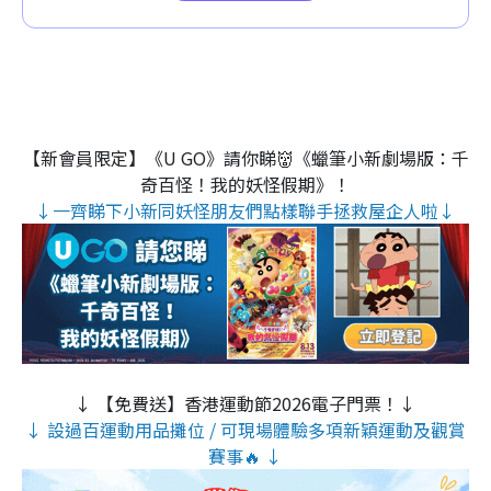
【新會員限定】《U GO》請你睇👹《蠟筆小新劇場版：千
奇百怪！我的妖怪假期》！
↓一齊睇下小新同妖怪朋友們點樣聯手拯救屋企人啦↓
↓ 【免費送】香港運動節2026電子門票！↓
↓ 設過百運動用品攤位 / 可現場體驗多項新穎運動及觀賞
賽事🔥 ↓