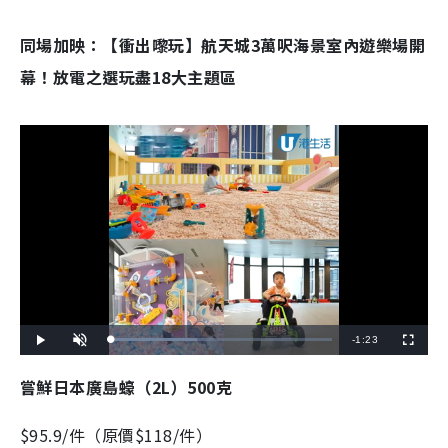
同場加映：【衝出嚟玩】航天城3萬呎海景室內遊樂場開
幕！放電之選玩盡18大主題區
R
-
1:23
L
P
U
F
o
l
n
u
a
a
m
l
e
d
y
u
l
嘗鮮日本廣島蠔（2L）500克
e
t
s
d
e
c
m
:
r
3
e
9
e
$95.9/件（原價$118/件）
a
.
n
0