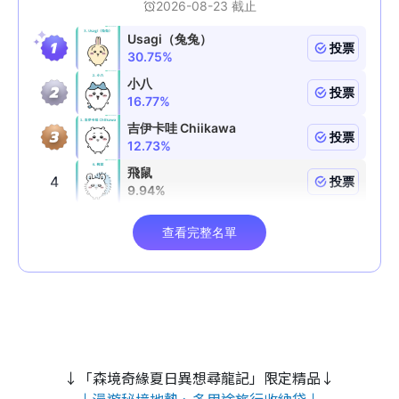
↓「森境奇緣夏日異想尋龍記」限定精品↓
↓漫遊秘境地墊、多用途旅行收納袋↓