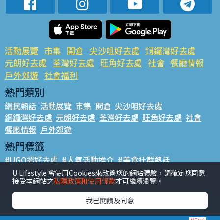
活動展覽
市集
開倉
尖沙咀好去處
銅鑼灣好去處
元朗好去處
荃灣好去處
旺角好去處
社會
餐廳情報
戶外郊遊
社會福利
熱門類別
網民熱話
活動展覽
市集
開倉
尖沙咀好去處
銅鑼灣好去處
元朗好去處
荃灣好去處
旺角好去處
社會
餐廳情報
戶外郊遊
熱門標籤
#UGO搵好去處
#人氣活動推介
#美食社群熱話
#親子玩樂好去處
#ULifestyle應用程式
#限時搶
U Lifestyle 會使用Cookies來改善您的網站體驗，請確定您同意
接受本網站之
私隱政策和使用條款
才可繼續瀏覽。
#UJetso禮物放送
#ULifestyle商戶中心
#著數
#網絡熱話
我已閱讀及同意
香港經濟日報版權所有©2026