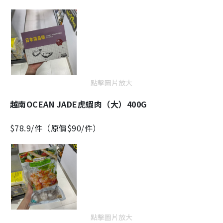
4
i
%
n
i
n
g
點擊圖片放大
T
i
越南OCEAN JADE虎蝦肉（大）400G
m
$78.9/件（原價$90/件）
e
點擊圖片放大