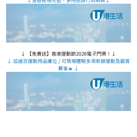
↓ 【免費送】香港運動節2026電子門票！↓
↓ 設過百運動用品攤位 / 可現場體驗多項新穎運動及觀賞
賽事🔥 ↓