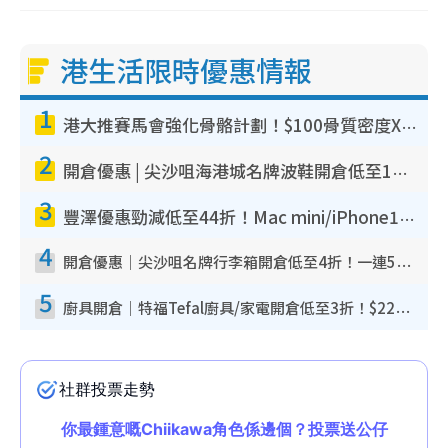
港生活限時優惠情報
1
港大推賽馬會強化骨骼計劃！$100骨質密度X光檢查 完成免費運動訓練送超市禮券！附參加資格
2
開倉優惠 | 尖沙咀海港城名牌波鞋開倉低至1折！On鞋$899起／Joy&Peace鞋履$98起
3
豐澤優惠勁減低至44折！Mac mini/iPhone17Pro大減價！廚房家電$220起
4
開倉優惠｜尖沙咀名牌行李箱開倉低至4折！一連5日 American Tourister/ace./Hallmark $200起！
5
廚具開倉｜特福Tefal廚具/家電開倉低至3折！$220起買平底鍋/炒鑊/湯煲！電飯煲/吸塵機/燙斗$418起