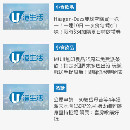
小食飲品
Häagen-Dazs雙球雪糕買一送
一！一連10日 一次食勻4款口
味！限時$34加購夏日特飲禮券
小食飲品
MUJI無印良品25周年免費派茶
飲！指定3個周末多區出沒 玩遊
戲送手提風扇！即睇派發時間表
熱話
公屋申請｜60歲岳母苦等4年獲
派天水圍130呎公屋 嫌太細難轉
身堅持拒絕 網民︰套房嚟講好
抵