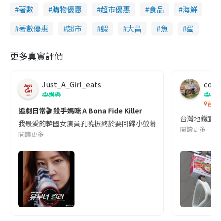
著數
購物優惠
超市優惠
食品
海鮮
著數優惠
超市
蝦
大昌
魚
蛋
更多真實評價
Just_A_Girl_eats
co c
娛樂
吹
台灣
追劇日常🎬 殺手媽咪 A Bona Fide Killer
台灣地鐵宣
我最愛的韓國女演員孔曉振終於要回歸小螢幕啦!這次的劇本改編自同名
閱讀更多
閱讀更多