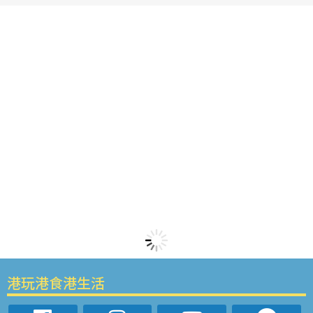
港玩港食港生活