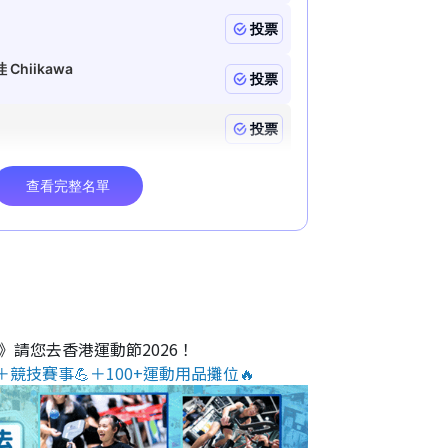
O》請您去香港運動節2026！
＋競技賽事💪＋100+運動用品攤位🔥