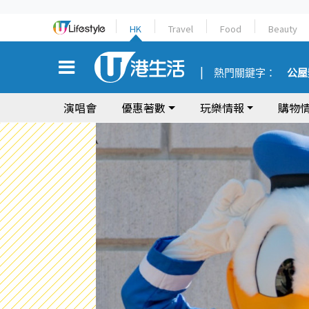
HK
Travel
Food
Beauty
熱門關鍵字：
公屋
演唱會
優惠著數
玩樂情報
購物