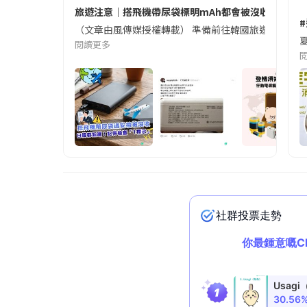
旅遊注意｜搭飛機帶尿袋標明mAh都會被沒收😱出發前
（文章由風傳媒授權轉載） 準備前往韓國旅遊的民眾，
夏
閱讀更多