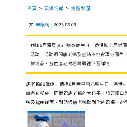
首頁
玩樂情報
主題樂園
文:
辛曦桐
2023.06.09
適逢6月壽星唐老鴨89歲生日，香港迪士尼樂
活動！活動期間唐老鴨及黛絲不但會現身園內
款精品，各位唐老鴨粉絲即往下看詳情！
唐老鴨89歲喇！適逢6月壽星唐老鴨生日，香港
讓各位粉絲一同慶祝唐老鴨的大日子！想要親口
鴨及黛絲碰面，到時候唐老鴨聽到你的祝福一定