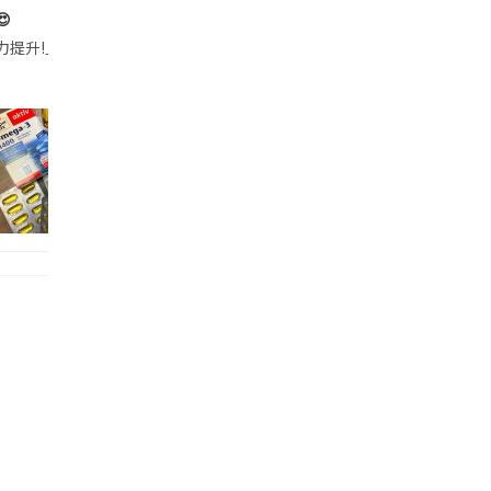

帶的行動電源機身已標示「10000mAh」，卻仍被要求當場丟棄，讓他
注力提升!｣ 長時間對住電腦､剪片寫稿,成日覺得眼睛乾澀､腦袋好似｢斷線｣｡試咗
好多鮮為人知嘅好處：減肥、消水腫、降血脂、美白養顏👇 冬瓜5大功效✨ 1️⃣ 利尿