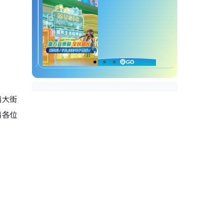
鎮大街
睛各位