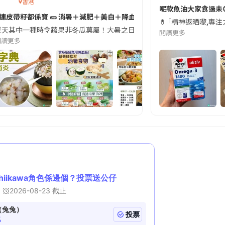
香港
切記檢查「1標示」🚨
呢款魚油大家食過未
#連皮帶籽都係寶 🥒 消暑＋減肥＋美白＋降血脂
近期要特別留意隨身行李中的行動電源。一名旅客日前在機場安檢時，明明攜
💊 ｢精神返晒嚟,專
天其中一種時令蔬果非冬瓜莫屬！大暑之日，點都要飲碗冬瓜湯消暑解渴！除了解暑，冬瓜仲有
閱讀更多
閱讀更多