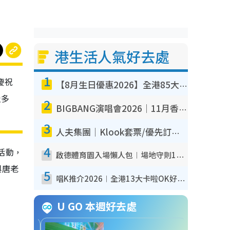
港生活人氣好去處
1
慶祝
【8月生日優惠2026】全港85大食買玩著數攻略 自助餐/火鍋放題同行免費＋誠品/DONKI送現金券
及多
2
BIGBANG演唱會2026｜11月香港啟德開3場！實名制VIP申請、優先購票攻略
3
人夫集團｜Klook套票/優先訂票/公開發售搶飛攻略！附票價.購票連結.場地座位表
4
活動，
啟德體育園入場懶人包︱場地守則12違禁品不可進場准帶細水樽但全場禁樽蓋！應援牌有限制！
與唐老
5
唱K推介2026︱全港13大卡啦OK好去處！最平$36起 日文K都有！(附地址+收費詳情)
U GO 本週好去處