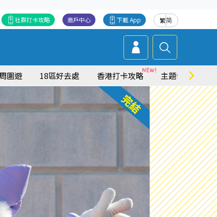
社群打卡攻略
商戶中心
下載 App
繁
简
周圍遊
18區好去處
香港打卡攻略
主題特集