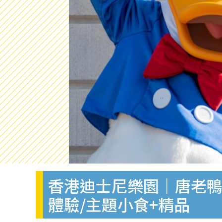
香港迪士尼樂園｜唐老鴨
體驗/主題小食+精品