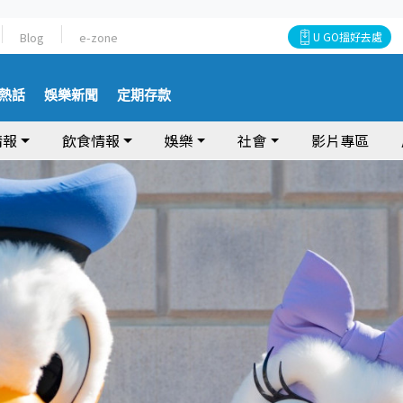
Blog
e-zone
U GO搵好去處
熱話
娛樂新聞
定期存款
情報
飲食情報
娛樂
社會
影片專區