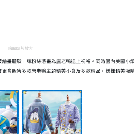
點擊圖片放大
版繪畫體驗，讓粉絲憑畫為唐老鴨送上祝福。同時園內美國小
店更會販售多款唐老鴨主題精美小食及多款精品，樣樣精美吸