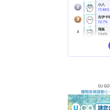
《U G
體驗新興運動💦