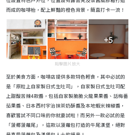
位設置特色戶外位，位置設有露營凳及懷舊風膠箱打造
而成的咖啡枱，配上鮮豔的橙色背景，簡直打卡一流 !
+5
點擊圖片放大
至於美食方面，咖啡店提供多款特色輕食，其中必試的
是「原粒上自家製日式生吐司」，自家製日式生吐司配
上甜酸苦辣4款醬，包括自家製脆脆火龍果果醬、話梅番
茄果醬、日本西村宇治抹茶奶酥醬及本地蝦米辣椒醬，
喜歡嘗試不同口味的你就要試啦 ! 而另外一款必試的是
「菠椰菠蘿尾」，這款以菠蘿包打造的牛尾漢堡，絕對
是喜愛菠蘿包及漢堡包人士的福音 !