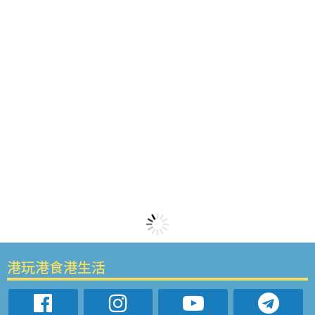
港玩港食港生活