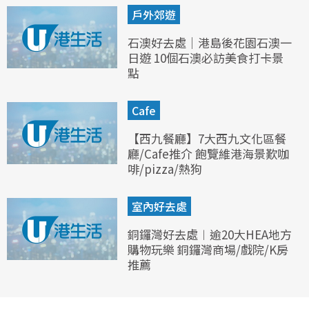
戶外郊遊
石澳好去處｜港島後花園石澳一
日遊 10個石澳必訪美食打卡景
點
Cafe
【西九餐廳】7大西九文化區餐
廳/Cafe推介 飽覽維港海景歎咖
啡/pizza/熱狗
室內好去處
銅鑼灣好去處︱逾20大HEA地方
購物玩樂 銅鑼灣商場/戲院/K房
推薦