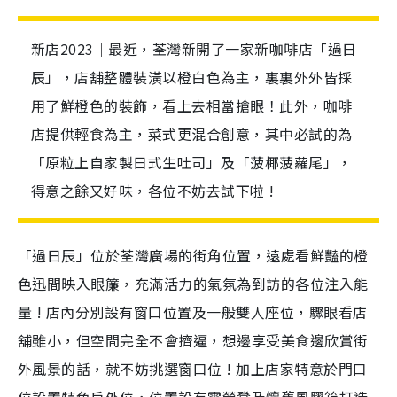
新店2023｜最近，荃灣新開了一家新咖啡店「過日
辰」，店舖整體裝潢以橙白色為主，裏裏外外皆採
用了鮮橙色的裝飾，看上去相當搶眼！此外，咖啡
店提供輕食為主，菜式更混合創意，其中必試的為
「原粒上自家製日式生吐司」及「菠椰菠蘿尾」，
得意之餘又好味，各位不妨去試下啦 !
「過日辰」位於荃灣廣場的街角位置，遠處看鮮豔的橙
色迅間映入眼簾，充滿活力的氣氛為到訪的各位注入能
量 ! 店內分別設有窗口位置及一般雙人座位，驟眼看店
舖雖小，但空間完全不會擠逼，想邊享受美食邊欣賞街
外風景的話，就不妨挑選窗口位 ! 加上店家特意於門口