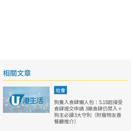
相關文章
社會
狗隻入食肆懶人包︱5.18起接受
食肆提交申請 3類食肆仍禁入＋
狗主必讀3大守則（附寵物友善
餐廳推介）