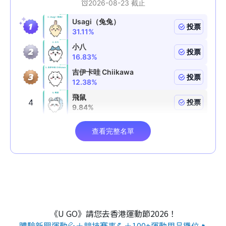
《U GO》請您去香港運動節2026！
體驗新興運動💦＋競技賽事💪＋100+運動用品攤位🔥