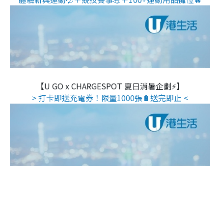
【U GO x CHARGESPOT 夏日消暑企劃⚡】
> 打卡即送充電券！限量1000張🔋送完即止 <