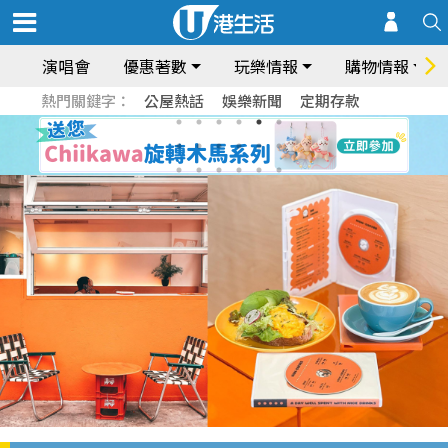
演唱會
優惠著數
玩樂情報
購物情報
熱門關鍵字：
公屋熱話
娛樂新聞
定期存款