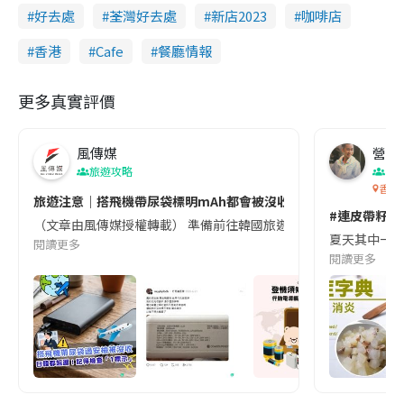
好去處
荃灣好去處
新店2023
咖啡店
香港
Cafe
餐廳情報
更多真實評價
風傳媒
營養教
旅遊攻略
生
香港
旅遊注意｜搭飛機帶尿袋標明mAh都會被沒收😱出發前切記檢查「1
#連皮帶籽都
（文章由風傳媒授權轉載） 準備前往韓國旅遊的民眾，近期要特別留
夏天其中一種時
閱讀更多
閱讀更多