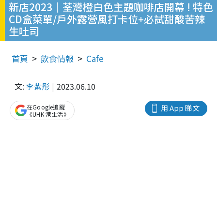
新店2023｜荃灣橙白色主題咖啡店開幕 ! 特色
CD盒菜單/戶外露營風打卡位+必試甜酸苦辣
生吐司
首頁
飲食情報
Cafe
文:
李紫彤
2023.06.10
在Google追蹤
用 App 睇文
《UHK 港生活》