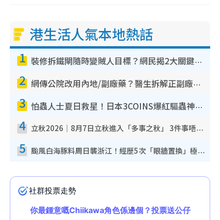
港生活人氣本地熱話
1
裝修拆鐵閘隨時變賊人目標？網民揭2大關鍵用途：裝新式等於白裝？附新舊鐵閘分別
2
網傳公院改用內地/副廠藥？醫生拆解正副廠分別 揭4類人換藥隨時出事
3
怕蟲人士夏日救星！日本3COINS爆紅驅蟲神器$45起 1招「全程免觸碰」輕鬆搞定小強
4
立秋2026｜8月7日立秋進入「多事之秋」 3件事唔做得！專家教6招開運 清枱頭／銀包納氣接好運
5
颱風白海豚料周日襲浙江！經歷5次「眼牆置換」極罕見 成登陸內地最長途颱風