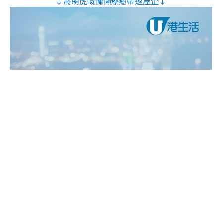
↓將萌虎嘅慵懶療癒帶返屋企↓