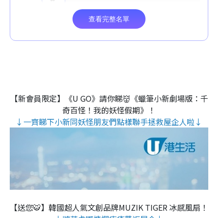
【新會員限定】《U GO》請你睇👹《蠟筆小新劇場版：千
奇百怪！我的妖怪假期》！
↓一齊睇下小新同妖怪朋友們點樣聯手拯救屋企人啦↓
【送您🐯】韓國超人氣文創品牌MUZIK TIGER 冰感風扇！