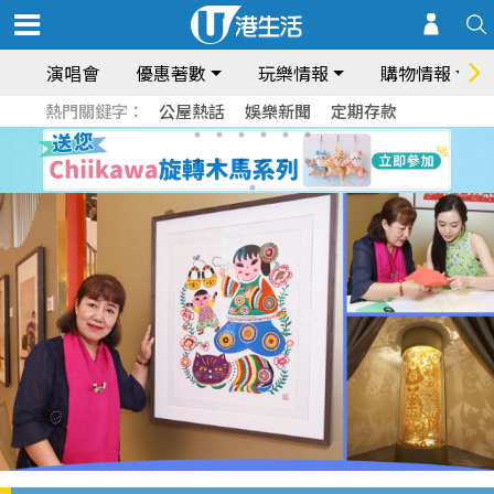
演唱會
優惠著數
玩樂情報
購物情報
熱門關鍵字：
公屋熱話
娛樂新聞
定期存款