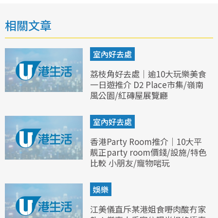
相關文章
室內好去處
荔枝角好去處｜逾10大玩樂美食
一日遊推介 D2 Place市集/嶺南
風公園/紅磚屋展覽廳
室內好去處
香港Party Room推介｜10大平
靚正party room價錢/設施/特色
比較 小朋友/寵物啱玩
娛樂
江美儀直斥某港姐食嘢肉酸冇家