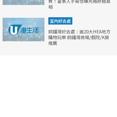
教！當事人手寫信曝光揭終極真
相
室內好去處
銅鑼灣好去處︱逾20大HEA地方
購物玩樂 銅鑼灣商場/戲院/K房
推薦