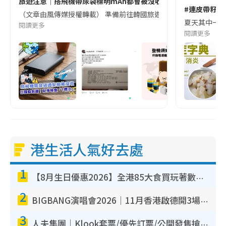
旅遊注意｜搭飛機帶尿袋標明mAh都會被沒收😱出發前切記檢查「1
#連皮帶籽都
（文章由風傳媒授權轉載） 準備前往韓國旅遊的民眾，近期要特別留
夏天其中一種時
閱讀更多
閱讀更多
港生活人氣好去處
1
【8月生日優惠2026】全港85大食買玩著數攻略 自助餐/火鍋放題同行免費＋誠品/DONKI送現金券
2
BIGBANG演唱會2026｜11月香港啟德開3場！實名制VIP申請、優先購票攻略
3
人夫集團｜Klook套票/優先訂票/公開發售搶飛攻略！附票價.購票連結.場地座位表