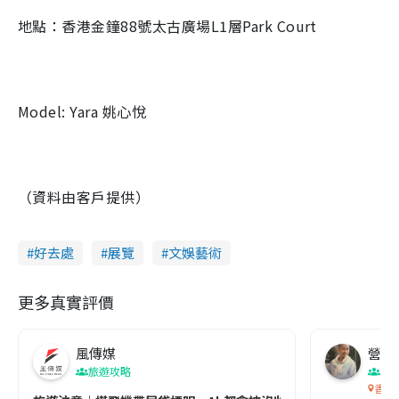
地點：香港金鐘88號太古廣場L1層Park Court
Model: Yara 姚心悅
（資料由客戶提供）
好去處
展覽
文娛藝術
更多真實評價
風傳媒
營養教
旅遊攻略
生
香港