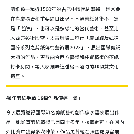
剪紙係一種近1500年的古老中國民間藝術，經常會
在喜慶場合和重要節日出現。不過剪紙藝術不一定
是「老餅」，也可以是多樣化的當代藝術，甚至走
入西方藝術殿堂。太古廣場正舉行「慶回歸及弘揚
國粹系列之剪紙傳情藝術展2023」，展出國際剪紙
大師的作品，更有融合西方藝術和裝置藝術的剪紙
打卡房間，等大家細味這種從不過時的非物質文化
遺產。
40
年剪紙手藝
16
幅作品傳達「愛」
今次展覽邀得國際知名剪紙藝術創作家李雲俠展出作
品，她從事剪紙藝術已有四十多年，技藝超群，在國內
外比賽中獲得多次殊榮，作品更曾經在法國羅浮宮展