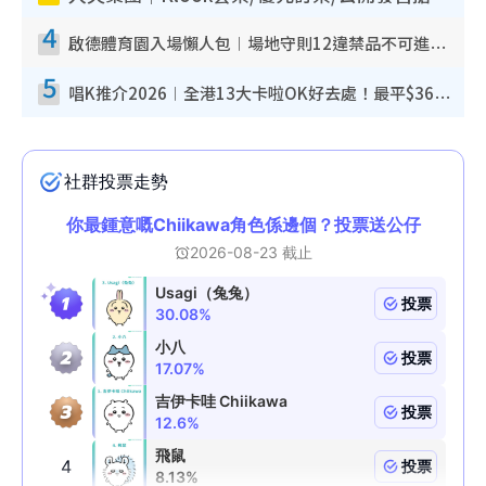
4
啟德體育園入場懶人包︱場地守則12違禁品不可進場准帶細水樽但全場禁樽蓋！應援牌有限制！
5
唱K推介2026︱全港13大卡啦OK好去處！最平$36起 日文K都有！(附地址+收費詳情)