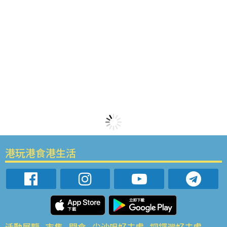
港玩港食港生活
活動展覽
市集
開倉
尖沙咀好去處
銅鑼灣好去處