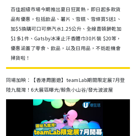
百佳超級市場今期推出夏日狂賞熱，即日起多款貨
品有優惠，包括飲品、薯片、雪糕、雪條買5送1、
加$5換購可口可樂汽水1.25公升、全線嘉頓餅乾加
$1多1件、Gatsby冰凍止汗香體巾30片裝 $20等，
優惠涵蓋了零食、飲品，以及日用品，不妨趁機會
掃貨啦！
同場加映：【香港周圍遊】teamLab期間限定展7月登
陸九龍灣！6大展區曝光/鯨魚小山谷/發光波波屋