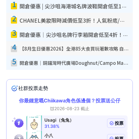
1
開倉優惠 | 尖沙咀海港城名牌波鞋開倉低至1折！On鞋$899起／Joy&Peace鞋履$98起
2
CHANEL美妝限時減價低至3折！人氣粉底/唇膏/精華液低至$275！COCO香水都有平
3
開倉優惠｜尖沙咀名牌行李箱開倉低至4折！一連5日 American Tourister/ace./Hallmark $200起！
4
【8月生日優惠2026】全港85大食買玩著數攻略 自助餐/火鍋放題同行免費＋誠品/DONKI送現金券
5
開倉優惠｜銅鑼灣時代廣場Doughnut/Campo Marzio開倉低至1折！背囊、書包、手袋劈價$200起