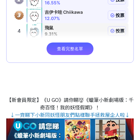
【新會員限定】《U GO》請你睇👹《蠟筆小新劇場版：千
奇百怪！我的妖怪假期》！
↓一齊睇下小新同妖怪朋友們點樣聯手拯救屋企人啦↓