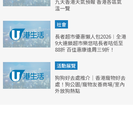
九天香港天氣預報 香港各區氣
溫一覽
社會
長者超市優惠懶人包2026︱全港
9大連鎖超市樂悠咭長者咭低至
88折 百佳惠康逢周三9折！
活動展覽
狗狗好去處推介｜香港寵物好去
處！狗公園/寵物友善商場/室內
外放狗熱點