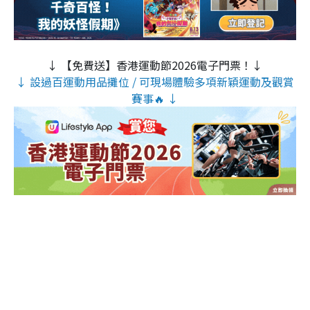
↓ 【免費送】香港運動節2026電子門票！↓
↓ 設過百運動用品攤位 / 可現場體驗多項新穎運動及觀賞
賽事🔥 ↓