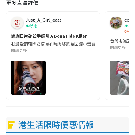
更多真實評價
Just_A_Girl_eats
co c
娛樂
吹
台灣
追劇日常🎬 殺手媽咪 A Bona Fide Killer
台灣地鐵宣
我最愛的韓國女演員孔曉振終於要回歸小螢幕啦!這次的劇本改編自同名
閱讀更多
閱讀更多
港生活限時優惠情報