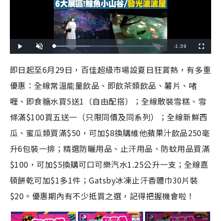
R
-
1:39
L
P
U
F
o
l
n
u
a
a
m
l
e
d
y
u
l
即日起至6月29日，百佳超級市場設夏日狂賞熱，有多重
e
t
s
d
e
c
m
:
r
優惠：全線常溫能量飲品、即飲茶類飲品、薯片、啫
3
e
2
e
a
.
n
7
喱、即食糖水買5送1（自由配搭）；全線散裝雪糕、雪
3
i
%
條滿$100買五送一（只限同價及同系列）；全線新鮮西
n
瓜、蜜瓜類買滿$50，可加$8換購維他蘋果汁飲品250毫
i
升6包裝一排；精選防曬用品、止汗用品、防蚊用品買滿
n
$100，可加$5換購可口可樂汽水1.25公升一支；全線嘉
g
頓餅乾可加$1多1件；Gatsby冰凍止汗香體巾30片裝
T
$20。優惠期內有不少抵買之選，記得把握機會啦！
i
m