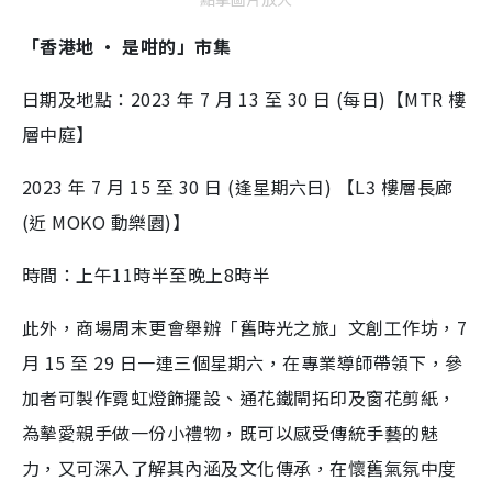
m
「香港地 • 是咁的」市集
e
日期及地點：2023 年 7 月 13 至 30 日 (每日)【MTR 樓
層中庭】
2023 年 7 月 15 至 30 日 (逢星期六日) 【L3 樓層長廊
(近 MOKO 動樂園)】
時間：上午11時半至晚上8時半
此外，商場周末更會舉辦「舊時光之旅」文創工作坊，7
月 15 至 29 日一連三個星期六，在專業導師帶領下，參
加者可製作霓虹燈飾擺設、通花鐵閘拓印及窗花剪紙，
為摰愛親手做一份小禮物，既可以感受傳統手藝的魅
力，又可深入了解其內涵及文化傳承，在懷舊氣氛中度