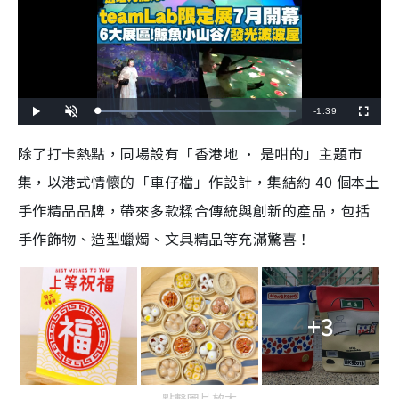
R
-
1:39
L
P
U
F
o
l
n
u
a
a
m
l
e
d
y
u
l
除了打卡熱點，同場設有「香港地 • 是咁的」主題市
e
t
s
d
e
c
m
:
r
集，以港式情懷的「車仔檔」作設計，集結約 40 個本土
3
e
2
e
a
.
n
7
手作精品品牌，帶來多款糅合傳統與創新的產品，包括
3
i
%
手作飾物、造型蠟燭、文具精品等充滿驚喜！
n
i
n
+3
g
T
i
點擊圖片放大