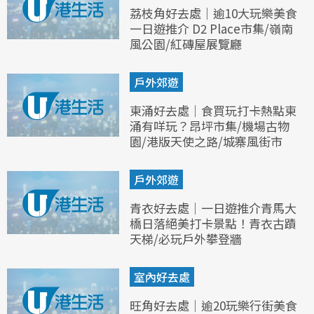
荔枝角好去處｜逾10大玩樂美食
一日遊推介 D2 Place市集/嶺南
風公園/紅磚屋展覽廳
戶外郊遊
東涌好去處｜食買玩打卡熱點東
涌有咩玩？昂坪市集/機場古物
園/港版天使之路/城寨風街市
戶外郊遊
青衣好去處｜一日遊推介青馬大
橋日落絕美打卡景點！青衣古蹟
天梯/必玩戶外攀登牆
室內好去處
旺角好去處｜逾20玩樂行街美食