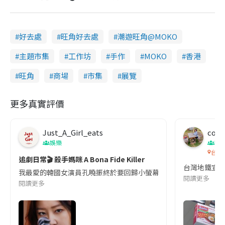
好去處
旺角好去處
潮遊旺角@MOKO
主題市集
工作坊
手作
MOKO
香港
旺角
商場
市集
展覽
更多真實評價
Just_A_Girl_eats
co c
娛樂
吹
台灣
追劇日常🎬 殺手媽咪 A Bona Fide Killer
台灣地鐵宣
我最愛的韓國女演員孔曉振終於要回歸小螢幕啦!這次的劇本改編自同名
閱讀更多
閱讀更多