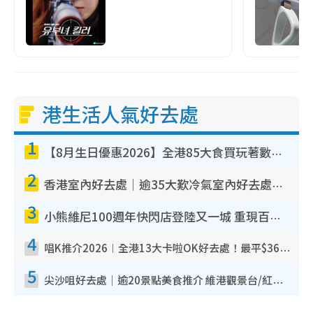
港生活人氣好去處
1
【8月生日優惠2026】全港85大食買玩著數攻略 自助餐/火鍋放題同行免費＋誠品/DONKI送現金券
2
香港室內好去處｜逾35大歎冷氣室內好去處推介 室內活動免費避雨無懼落雨
3
小熊維尼100週年快閃店登陸又一城 重現百畝森林經典場景／獨家限定盲盒登場／專屬DIY香水
4
唱K推介2026︱全港13大卡啦OK好去處！最平$36起 日文K都有！(附地址+收費詳情)
5
尖沙咀好去處｜逾20景點美食推介 維港觀景台/紅磚古蹟/九龍公園/室內遊樂場