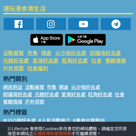
港玩港食港生活
活動展覽
市集
開倉
尖沙咀好去處
銅鑼灣好去處
元朗好去處
荃灣好去處
旺角好去處
社會
餐廳情報
戶外郊遊
社會福利
熱門類別
網民熱話
活動展覽
市集
開倉
尖沙咀好去處
銅鑼灣好去處
元朗好去處
荃灣好去處
旺角好去處
社會
餐廳情報
戶外郊遊
熱門標籤
#UGO搵好去處
#人氣活動推介
#美食社群熱話
#親子玩樂好去處
#ULifestyle應用程式
#限時搶
U Lifestyle 會使用Cookies來改善您的網站體驗，請確定您同意
接受本網站之
私隱政策和使用條款
才可繼續瀏覽。
#UJetso禮物放送
#ULifestyle商戶中心
#著數
#網絡熱話