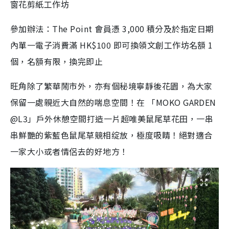
窗花剪紙工作坊
參加辦法：The Point 會員憑 3,000 積分及於指定日期
內單一電子消費滿 HK$100 即可換領文創工作坊名額 1
個，名額有限，換完即止
旺角除了繁華鬧市外，亦有個秘境寧靜後花園，為大家
保留一處親近大自然的喘息空間！在 「MOKO GARDEN
@L3」戶外休憩空間打造一片超唯美鼠尾草花田，一串
串鮮艷的紫藍色鼠尾草競相绽放，極度吸睛！絕對適合
一家大小或者情侶去的好地方！