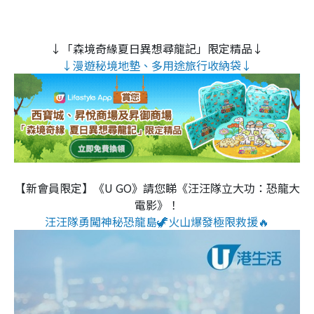
↓「森境奇緣夏日異想尋龍記」限定精品↓
↓漫遊秘境地墊、多用途旅行收納袋↓
【新會員限定】《U GO》請您睇《汪汪隊立大功：恐龍大
電影》！
汪汪隊勇闖神秘恐龍島🦖火山爆發極限救援🔥