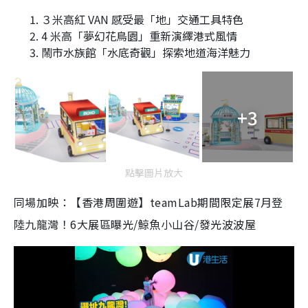
３米高紅 VAN 感受最「地」交通工具特色
4 米高「夢幻花鳥園」重新演繹港式風情
鬧市水族館「水底奇觀」探索地道海洋魅力
+3
點擊圖片放大
同場加映：【香港周圍遊】teamLab期間限定展7月登
陸九龍灣！6大展區曝光/鯨魚小山谷/發光波波屋