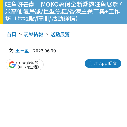
旺角好去處｜MOKO暑假全新潮遊旺角展覽 4
米高仙氣鳥籠/巨型魚缸/香港主題市集+工作
坊（附地點/時間/活動詳情）
首頁
玩樂情報
活動展覽
文:
王卓盈
2023.06.30
在Google追蹤
用 App 睇文
《UHK 港生活》