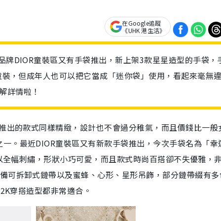
在Google追蹤
《UHK 港生活》
品牌DIOR童裝區又有手袋推出，新上架3款星星造型的手袋，
然是童裝，但成年人也可以把它當成「迷你袋」使用，看起來毫無
解詳情啦！
所推出的款式同樣精緻，設計也不會過分稚氣，而且價錢比一般
一。最近DIOR童裝區又有新款手袋推出，今次手袋名為「幸
，綴以全幅刺繡，形狀小巧可愛，而且款式時尚百搭卻不失優雅，
配備可拆卸式鏈帶以及蜜蜂、心形、星形吊飾，部分鏈帶綴有多
Y2K穿搭造型都非常適合。