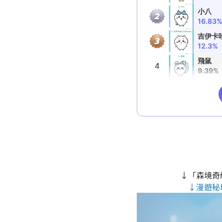
↓「森境奇
↓漫遊秘