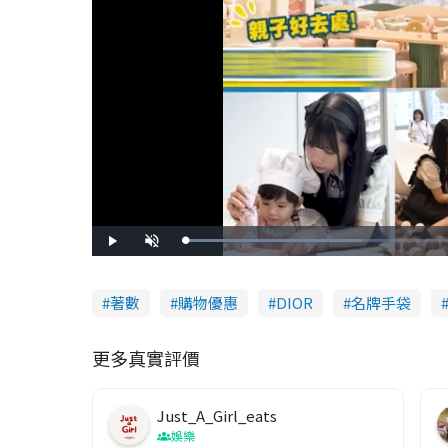
L
P
U
o
l
n
a
a
m
d
y
u
e
t
d
e
著數
購物優惠
DIOR
名牌手袋
:
4
3
.
4
更多真實評價
2
%
Just_A_Girl_eats
娛樂