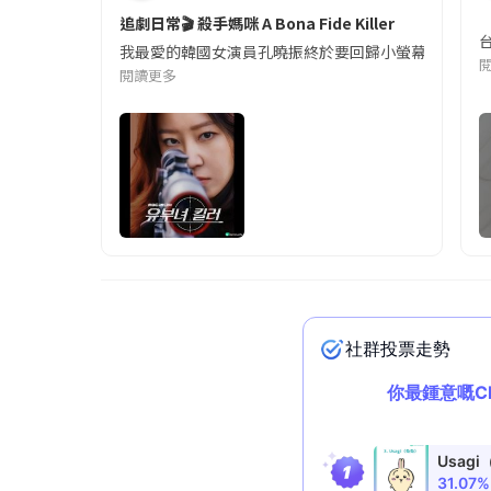
追劇日常🎬 殺手媽咪 A Bona Fide Killer
我最愛的韓國女演員孔曉振終於要回歸小螢幕啦!這次的劇
閱讀更多