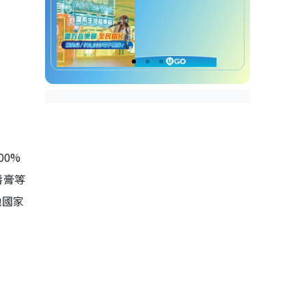
0%
唇膏等
他國家