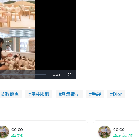
R
-
1:23
F
u
l
e
l
s
c
著數優惠
時裝服飾
潮流造型
手袋
Dior
m
r
e
e
a
n
i
n
co co
co co
i
吹水
潮流玩物