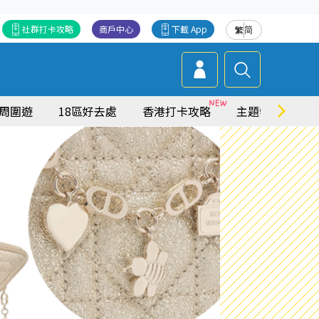
社群打卡攻略
商戶中心
下載 App
繁
简
周圍遊
18區好去處
香港打卡攻略
主題特集