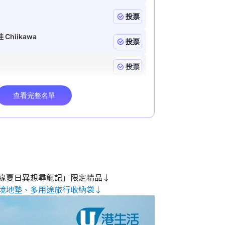
緣夏日異想尋龍記」限定精品↓
境地墊、多用途旅行收納袋↓