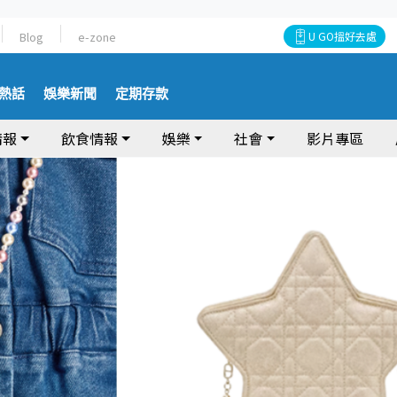
Blog
e-zone
U GO搵好去處
熱話
娛樂新聞
定期存款
情報
飲食情報
娛樂
社會
影片專區