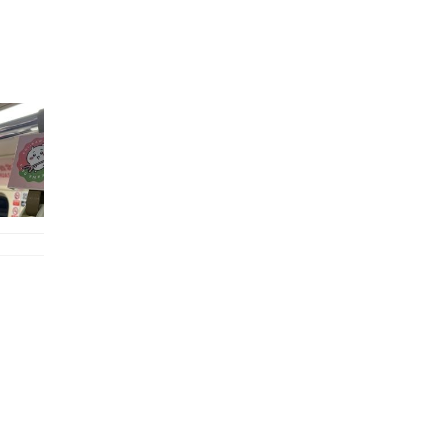
的職員,但其實暗地裡是負責處決逃過法網罪犯的阻擊手｡ 劇情從柳寶娜結束