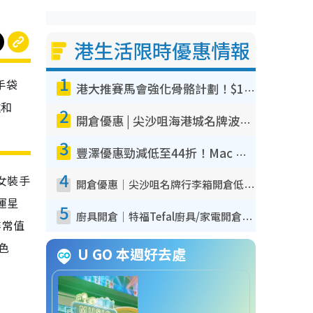
港生活限時優惠情報
1
手袋
港大推賽馬會強化骨骼計劃！$100骨質密度X光檢查 完成免費運動訓練送超市禮券！附參加資格
違和
2
開倉優惠 | 尖沙咀海港城名牌波鞋開倉低至1折！On鞋$899起／Joy&Peace鞋履$98起
3
豐澤優惠勁減低至44折！Mac mini/iPhone17Pro大減價！廚房家電$220起
4
女裝手
開倉優惠｜尖沙咀名牌行李箱開倉低至4折！一連5日 American Tourister/ace./Hallmark $200起！
運星
5
廚具開倉｜特福Tefal廚具/家電開倉低至3折！$220起買平底鍋/炒鑊/湯煲！電飯煲/吸塵機/燙斗$418起
非常值
色
U GO 本週好去處