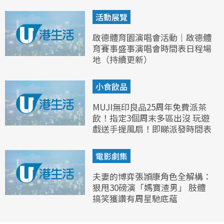
活動展覽
啟德體育園演唱會活動｜啟德體
育賽事盛事演唱會時間表日程場
地（持續更新）
小食飲品
MUJI無印良品25周年免費派茶
飲！指定3個周末多區出沒 玩遊
戲送手提風扇！即睇派發時間表
電影劇集
夫妻的博弈張頴康角色全解構：
狠甩30磅演「媽寶渣男」 肢體
搞笑獲讚有周星馳底蘊