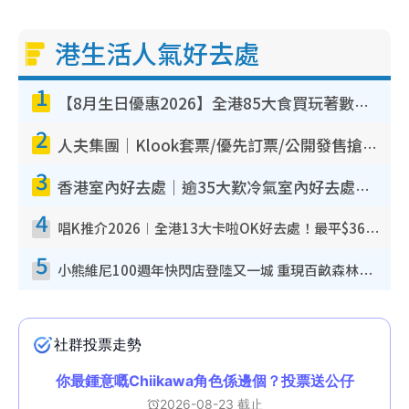
港生活人氣好去處
1
【8月生日優惠2026】全港85大食買玩著數攻略 自助餐/火鍋放題同行免費＋誠品/DONKI送現金券
2
人夫集團｜Klook套票/優先訂票/公開發售搶飛攻略！附票價.購票連結.場地座位表
3
香港室內好去處｜逾35大歎冷氣室內好去處推介 室內活動免費避雨無懼落雨
4
唱K推介2026︱全港13大卡啦OK好去處！最平$36起 日文K都有！(附地址+收費詳情)
5
小熊維尼100週年快閃店登陸又一城 重現百畝森林經典場景／獨家限定盲盒登場／專屬DIY香水