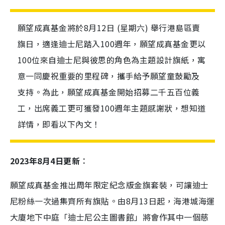
願望成真基金將於8月12日 (星期六) 舉行港島區賣
旗日，適逢迪士尼踏入100週年，願望成真基金更以
100位來自迪士尼與彼思的角色為主題設計旗紙，寓
意一同慶祝重要的里程碑，攜手給予願望童鼓勵及
支持。為此，願望成真基金開始招募二千五百位義
工，出席義工更可獲發100週年主題感謝狀，想知道
詳情，即看以下內文！
2023年8月4日更新︰
願望成真基金推出周年限定紀念版金旗套裝，可讓迪士
尼粉絲一次過集齊所有旗貼。由8月13日起，海港城海運
大廈地下中庭「迪士尼公主圖書館」將會作其中一個慈