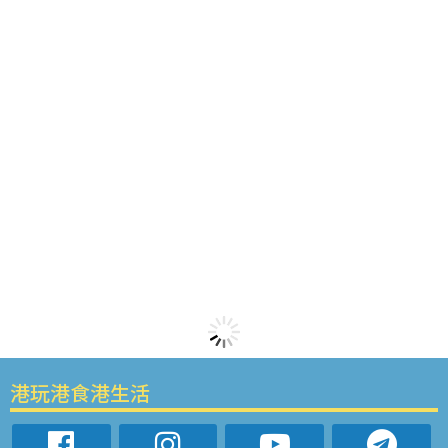
港玩港食港生活