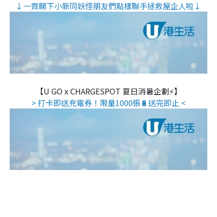
↓一齊睇下小新同妖怪朋友們點樣聯手拯救屋企人啦↓
【U GO x CHARGESPOT 夏日消暑企劃⚡】
> 打卡即送充電券！限量1000張🔋送完即止 <