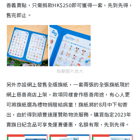
善義賣點，只需捐款HK$250即可獲得一套，先到先得，
售完即止。
點擊圖片放大
另外亦設網上發售
全版旗紙
，一套兩張的全張旗紙現於
網上慈善商店上架，款項同樣會作慈善用途，有心人更
可將旗紙選為禮物捐贈給病童！
旗紙將於8月中下旬寄
出，由於得到順豐速運贊助物流服務，購買指定2023年
賣旗日紀念品可享免運費優惠，名額有限，先到先得。