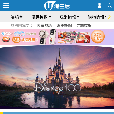
演唱會
優惠著數
玩樂情報
購物情報
熱門關鍵字：
公屋熱話
娛樂新聞
定期存款