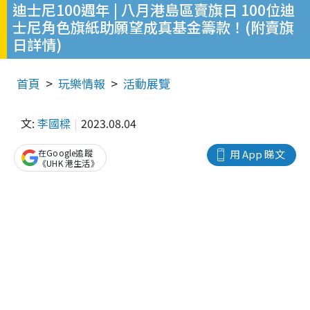
迪士尼100週年 | 八月港島區賣旗日 100位迪
士尼角色旗紙助願望成真基金籌款！(附賣旗
日詳情)
首頁
玩樂情報
活動展覽
文:
李國樑
2023.08.04
在Google追蹤
用 App 睇文
《UHK 港生活》