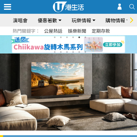
演唱會
優惠著數
玩樂情報
購物情報
熱門關鍵字：
公屋熱話
娛樂新聞
定期存款