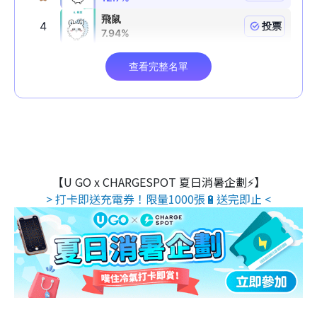
【U GO x CHARGESPOT 夏日消暑企劃⚡】
> 打卡即送充電券！限量1000張🔋送完即止 <