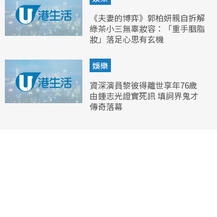
《夫妻的博弈》郭柏妍親自拆解
綠茶小三無辜妝容：「重手胭脂
妝」落足心思有玄機
娛樂
資深演員黎彼得離世享年76歲
由鍾志光證實死訊 填詞界鬼才
傳奇落幕