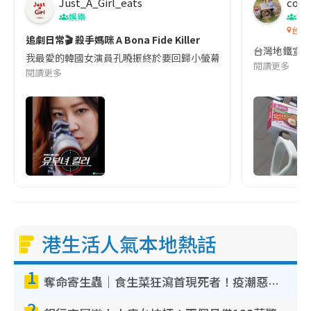
Just_A_Girl_eats
co c
娛樂
吹
台灣
追劇日常🎬 殺手媽咪 A Bona Fide Killer
台灣地鐵宣
我最愛的韓國女演員孔曉振終於要回歸小螢幕啦!這次的劇本改編自同名
閱讀更多
閱讀更多
港生活人氣本地熱話
1
奪命寄生蟲｜食生菜狂瀉首現死者！疫潮惡化錄1.8萬宗病例 揭洗菜3大謬誤
2