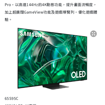
Pro，以高達144Hz的4K動態功能，提升畫面流暢度，
加上超廣闊GameView功能及遊戲導覽列，優化遊戲體
驗。
65S95C