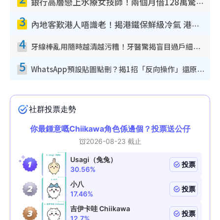
銀行高層戀上水療女技師！兩個月借128萬驚覺「沉船」沉落火海 揭背後疑似邪教操控賣淫
3
內地客歎港人唔識老！揭港鐵保鮮級冷氣 港人求放過：咪投訴
4
牙線棒亂用隨時越清越污糟！牙醫驚揭盲目過戶細菌恐致蛀牙：呢種先係日常真保養
5
WhatsApp預設貼圖點刪？揭1招「反向操作」還原簡潔介面 附3步實測教學