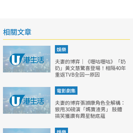
相關文章
娛樂
夫妻的博弈｜《嚦咕嚦咕》「奶
奶」黃文慧驚喜登場！相隔40年
重返TVB全因一原因
電影劇集
夫妻的博弈張頴康角色全解構：
狠甩30磅演「媽寶渣男」 肢體
搞笑獲讚有周星馳底蘊
娛樂