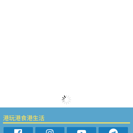
港玩港食港生活