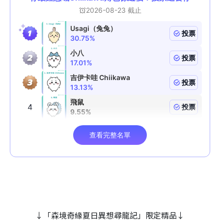
↓「森境奇緣夏日異想尋龍記」限定精品↓