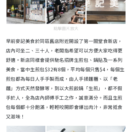
m
e
點擊圖片放大
早前麥記美食於同區舊店附近開設了第一間堂食新店，
店內可坐二、三十人，老闆指希望可以方便大家吃得更
舒適。新店同樣會提供馳名招牌生煎包、鍋貼及一系列
美食，當中生煎包$32有8個，平均每個只售$4，每個生
煎包都為每日人手手製而成，由人手揉麵糰、以「老
麵」方式天然發酵等，到以大煎餃鍋「生煎」，都不假
手於人，全為店內師傅手工之作，誠意滿分。而且生煎
包每個都十分飽滿，輕輕咬開即會爆出肉汁，非常抵食
又滋味！