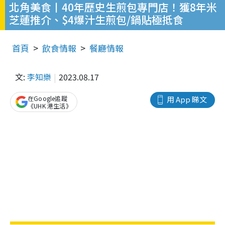
北角美食丨40年歷史生煎包專門店！獲8年米
芝蓮推介、$4爆汁生煎包/鍋貼極抵食
首頁
飲食情報
餐廳情報
文:
李知樂
2023.08.17
在Google追蹤
用 App 睇文
《UHK 港生活》