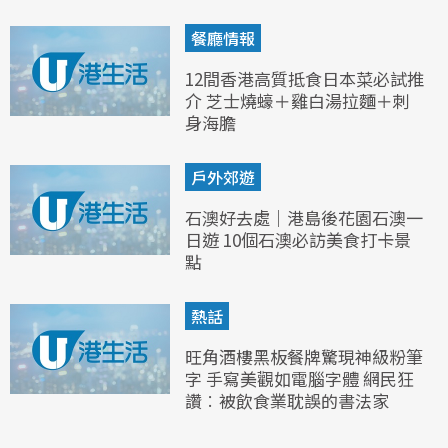
餐廳情報
12間香港高質抵食日本菜必試推
介 芝士燒蠔＋雞白湯拉麵＋刺
身海膽
戶外郊遊
石澳好去處｜港島後花園石澳一
日遊 10個石澳必訪美食打卡景
點
熱話
旺角酒樓黑板餐牌驚現神級粉筆
字 手寫美觀如電腦字體 網民狂
讚︰被飲食業耽誤的書法家