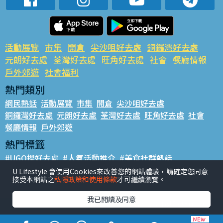
活動展覽
市集
開倉
尖沙咀好去處
銅鑼灣好去處
元朗好去處
荃灣好去處
旺角好去處
社會
餐廳情報
戶外郊遊
社會福利
熱門類別
網民熱話
活動展覽
市集
開倉
尖沙咀好去處
銅鑼灣好去處
元朗好去處
荃灣好去處
旺角好去處
社會
餐廳情報
戶外郊遊
熱門標籤
#UGO搵好去處
#人氣活動推介
#美食社群熱話
#親子玩樂好去處
#ULifestyle應用程式
#限時搶
U Lifestyle 會使用Cookies來改善您的網站體驗，請確定您同意
接受本網站之
私隱政策和使用條款
才可繼續瀏覽。
#UJetso禮物放送
#ULifestyle商戶中心
#著數
#網絡熱話
我已閱讀及同意
香港經濟日報版權所有©2026