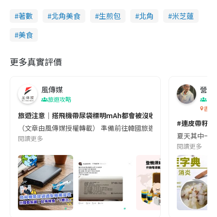
著數
北角美食
生煎包
北角
米芝蓮
美食
更多真實評價
風傳媒
營養教
旅遊攻略
生
香港
旅遊注意｜搭飛機帶尿袋標明mAh都會被沒收😱出發前切記檢查「1
#連皮帶籽都
（文章由風傳媒授權轉載） 準備前往韓國旅遊的民眾，近期要特別留
夏天其中一種時
閱讀更多
閱讀更多