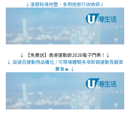
↓漫遊秘境地墊、多用途旅行收納袋↓
↓ 【免費送】香港運動節2026電子門票！↓
↓ 設過百運動用品攤位 / 可現場體驗多項新穎運動及觀賞
賽事🔥 ↓