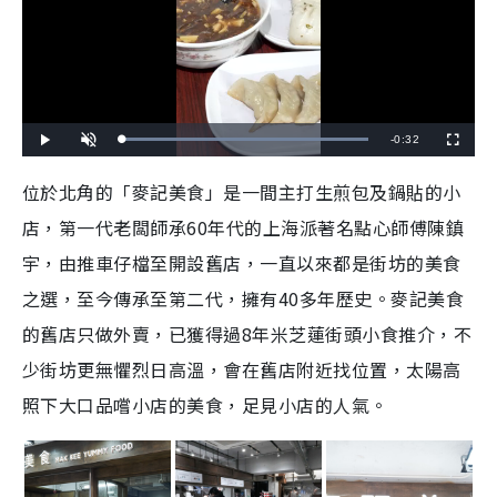
R
-
0:32
L
P
U
F
o
l
n
u
a
a
m
l
e
d
y
u
l
位於北角的「麥記美食」是一間主打生煎包及鍋貼的小
e
t
s
d
e
c
m
:
r
店，第一代老闆師承60年代的上海派著名點心師傅陳鎮
1
e
0
e
a
0
n
.
宇，由推車仔檔至開設舊店，一直以來都是街坊的美食
0
i
0
%
之選，至今傳承至第二代，擁有40多年歷史。麥記美食
n
的舊店只做外賣，已獲得過8年米芝蓮街頭小食推介，不
i
少街坊更無懼烈日高溫，會在舊店附近找位置，太陽高
n
照下大口品嚐小店的美食，足見小店的人氣。
g
T
i