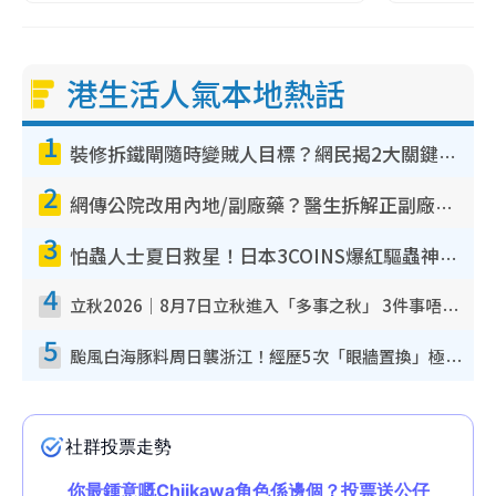
港生活人氣本地熱話
1
裝修拆鐵閘隨時變賊人目標？網民揭2大關鍵用途：裝新式等於白裝？附新舊鐵閘分別
2
網傳公院改用內地/副廠藥？醫生拆解正副廠分別 揭4類人換藥隨時出事
3
怕蟲人士夏日救星！日本3COINS爆紅驅蟲神器$45起 1招「全程免觸碰」輕鬆搞定小強
4
立秋2026｜8月7日立秋進入「多事之秋」 3件事唔做得！專家教6招開運 清枱頭／銀包納氣接好運
5
颱風白海豚料周日襲浙江！經歷5次「眼牆置換」極罕見 成登陸內地最長途颱風