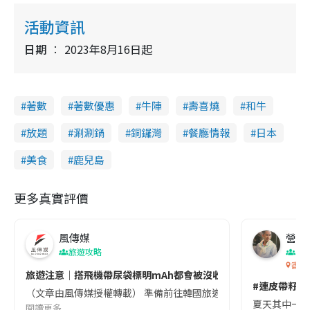
活動資訊
日期
2023年8月16日起
著數
著數優惠
牛陣
壽喜燒
和牛
放題
涮涮鍋
銅鑼灣
餐廳情報
日本
美食
鹿兒島
更多真實評價
風傳媒
營養教
旅遊攻略
生
香港
旅遊注意｜搭飛機帶尿袋標明mAh都會被沒收😱出發前切記檢查「1
#連皮帶籽都
（文章由風傳媒授權轉載） 準備前往韓國旅遊的民眾，近期要特別留
夏天其中一種時
閱讀更多