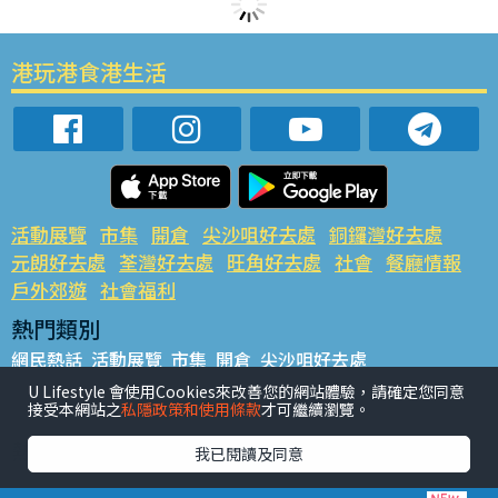
港玩港食港生活
活動展覽
市集
開倉
尖沙咀好去處
銅鑼灣好去處
元朗好去處
荃灣好去處
旺角好去處
社會
餐廳情報
戶外郊遊
社會福利
熱門類別
網民熱話
活動展覽
市集
開倉
尖沙咀好去處
銅鑼灣好去處
元朗好去處
荃灣好去處
旺角好去處
社會
U Lifestyle 會使用Cookies來改善您的網站體驗，請確定您同意
接受本網站之
私隱政策和使用條款
才可繼續瀏覽。
餐廳情報
戶外郊遊
熱門標籤
我已閱讀及同意
#UGO搵好去處
#人氣活動推介
#美食社群熱話