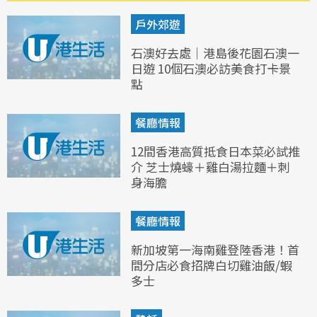
戶外郊遊
石澳好去處｜港島後花園石澳一
日遊 10個石澳必訪美食打卡景
點
餐廳情報
12間香港高質抵食日本菜必試推
介 芝士燒蠔＋雞白湯拉麵＋刺
身海膽
餐廳情報
新加坡第一海南雞登陸香港！首
間分店必食招牌白切雞油飯/蝦
多士