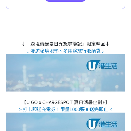
↓「森境奇緣夏日異想尋龍記」限定精品↓
↓漫遊秘境地墊、多用途旅行收納袋↓
【U GO x CHARGESPOT 夏日消暑企劃⚡】
> 打卡即送充電券！限量1000張🔋送完即止 <