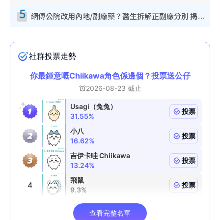
5
網傳公院改用內地/副廠藥？醫生拆解正副廠分別 揭4類人換藥隨時出事