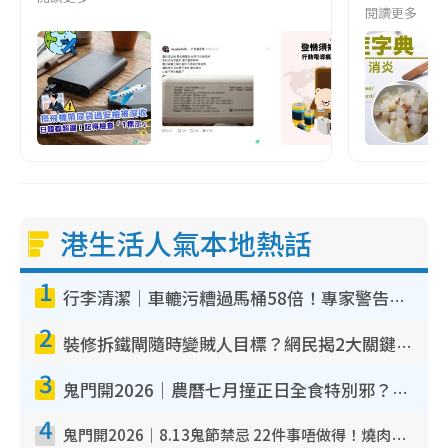
閱讀更多
港生活人氣本地熱話
1
行李清潔｜車轆污糟過馬桶58倍！專家警告忌用酒精抹 教1招免污手除菌
2
裝修拆鐵閘隨時變賊人目標？網民揭2大關鍵用途：裝新式等於白裝？附新舊鐵閘分別
3
鬼門開2026｜農曆七月撞正日全食特別邪？專家警告切忌做一事！揭4大禁忌+2招保平安
4
鬼門開2026｜8.13鬼節禁忌 22件事唔做得！燒肉、刺身要少食？半夜勿吹口哨/打呢個電話