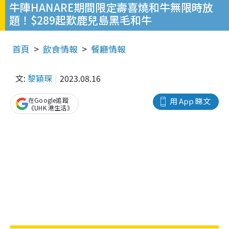
牛陣HANARE期間限定壽喜燒和牛無限時放
題！$289起歎鹿兒島黑毛和牛
首頁
飲食情報
餐廳情報
文:
黎穎琛
2023.08.16
在Google追蹤
用 App 睇文
《UHK 港生活》