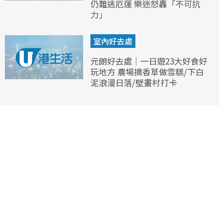
仍難逃厄運 樂迷怒轟「不可抗
力」
室內好去處
元朗好去處｜一日遊23大好食好
玩地方 農場摘香草做雪糕/下白
泥浪漫日落/壁畫村打卡