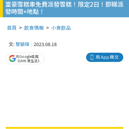
富豪雪糕車免費派發雪糕！限定2日！即睇派
發時間+地點！
首頁
飲食情報
小食飲品
文:
黎穎琛
2023.08.18
在Google追蹤
用 App 睇文
《UHK 港生活》