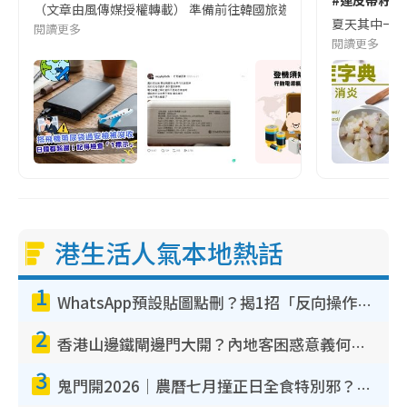
#連皮帶籽都
（文章由風傳媒授權轉載） 準備前往韓國旅遊的民眾，近期要特別留
夏天其中一種時
閱讀更多
閱讀更多
港生活人氣本地熱話
1
WhatsApp預設貼圖點刪？揭1招「反向操作」還原簡潔介面 附3步實測教學
2
香港山邊鐵閘邊門大開？內地客困惑意義何在！網民神回覆：呢種叫法理性防禦
3
鬼門開2026｜農曆七月撞正日全食特別邪？專家警告切忌做一事！揭4大禁忌+2招保平安