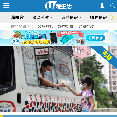
演唱會
優惠著數
玩樂情報
購物情報
熱門關鍵字：
公屋熱話
娛樂新聞
定期存款