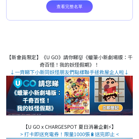
【新會員限定】《U GO》請你睇👹《蠟筆小新劇場版：千
奇百怪！我的妖怪假期》！
↓一齊睇下小新同妖怪朋友們點樣聯手拯救屋企人啦↓
【U GO x CHARGESPOT 夏日消暑企劃⚡】
> 打卡即送充電券！限量1000張🔋送完即止 <