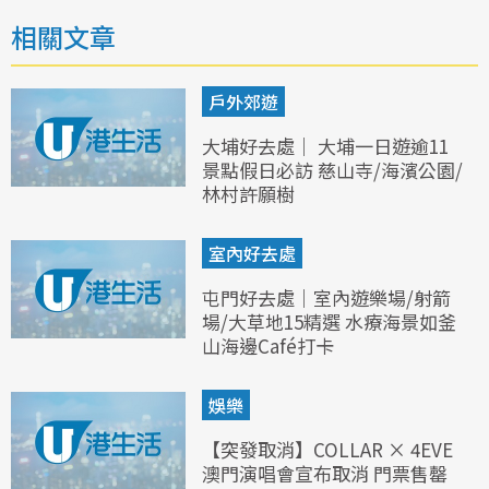
相關文章
戶外郊遊
大埔好去處｜ 大埔一日遊逾11
景點假日必訪 慈山寺/海濱公園/
林村許願樹
室內好去處
屯門好去處｜室內遊樂場/射箭
場/大草地15精選 水療海景如釜
山海邊Café打卡
娛樂
【突發取消】COLLAR × 4EVE
澳門演唱會宣布取消 門票售罄