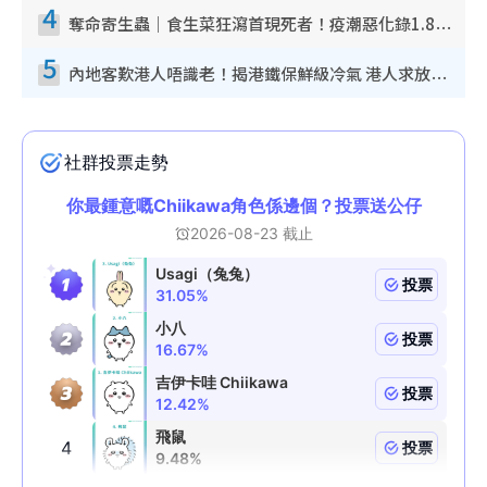
4
奪命寄生蟲｜食生菜狂瀉首現死者！疫潮惡化錄1.8萬宗病例 揭洗菜3大謬誤
5
內地客歎港人唔識老！揭港鐵保鮮級冷氣 港人求放過：咪投訴