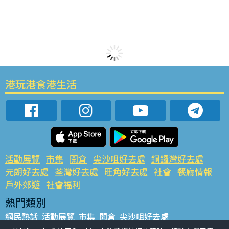
港玩港食港生活
活動展覽
市集
開倉
尖沙咀好去處
銅鑼灣好去處
元朗好去處
荃灣好去處
旺角好去處
社會
餐廳情報
戶外郊遊
社會福利
熱門類別
網民熱話
活動展覽
市集
開倉
尖沙咀好去處
銅鑼灣好去處
元朗好去處
荃灣好去處
旺角好去處
社會