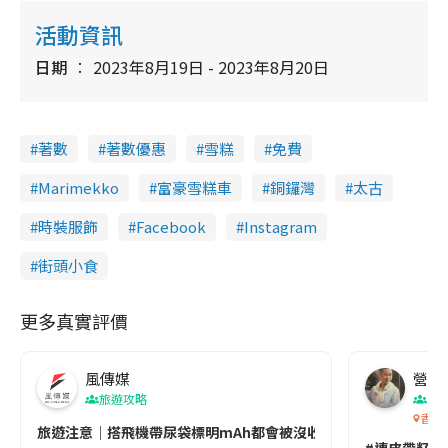
活動資訊
日期
2023年8月19日 - 2023年8月20日
著數
著數優惠
雪糕
免費
Marimekko
富豪雪糕車
銅鑼灣
太古
時裝服飾
Facebook
Instagram
街頭小食
更多真實評價
風傳媒
營養教
旅遊攻略
生
香港
旅遊注意｜搭飛機帶尿袋標明mAh都會被沒收😱出發前切記檢查「1