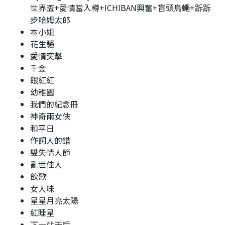
世界盃+愛情當入樽+ICHIBAN興奮+盲頭烏蠅+跅跅
步哈姆太郎
本小姐
花生騷
愛情突擊
千金
眼紅紅
幼稚園
我們的紀念冊
神奇兩女俠
和平日
作詞人的錯
雙失情人節
亂世佳人
飲歌
女人味
星星月亮太陽
紅睡星
下一站天后