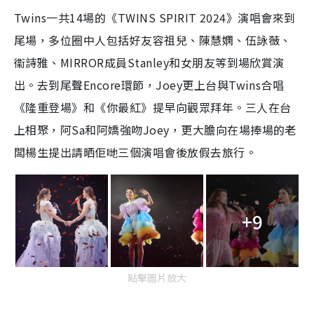
Twins一共14場的《TWINS SPIRIT 2024》演唱會來到
尾場，多位圈中人包括好友容祖兒、
陳慧嫻、
伍詠薇、
衞詩雅、
MIRROR成員Stanley和女朋友等
到場欣賞演
出。去到尾聲Encore環節，Joey更上台與Twins合唱
《隆重登場》和《你最紅》提早向觀眾拜年。三人在台
上相聚，阿Sa和阿嬌強吻Joey，更大膽向在場捧場的老
闆楊生提出請晒佢哋三個演唱會後放假去旅行。
+9
點擊圖片放大