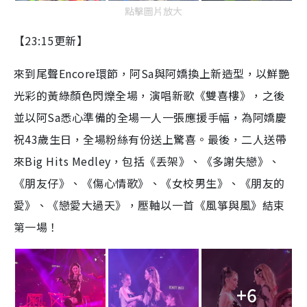
點擊圖片放大
【23:15更新】
來到尾聲Encore環節，阿Sa與阿嬌換上新造型，以鮮艷
光彩的黃綠顏色閃爍全場，演唱新歌《雙喜樓》，之後
並以阿Sa悉心準備的全場一人一張應援手幅，為阿嬌慶
祝43歲生日，全場粉絲有份送上驚喜。最後，二人送帶
來Big Hits Medley，包括《丢架》、《多謝失戀》、
《朋友仔》、《傷心情歌》、《女校男生》、《朋友的
愛》、《戀愛大過天》，壓軸以一首《風箏與風》結束
第一場！
+6