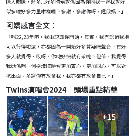
嘅人嚟嘅，好多...好多時候就係因為你同我一齊我就好
似多咗好多力量咁樣囉。多謝，多謝你呀，鍾欣嬌。」
阿嬌感言全文︰
「呢22,23年嚟，我由認識你開始，其實，我冇諗過我地
可以行得咁遠，亦都因為一開始好多質疑嘅聲音。有好
多人就覺得，哎呀，你哋好快就冇架啦。但係，我覺得
我哋係呢一個逆境嘅時候更加齊心，更加同心，可以對
抗出面。多謝你冇放棄我，我亦都冇放棄自己。」
Twins演唱會2024｜
頭場重點精華
+15