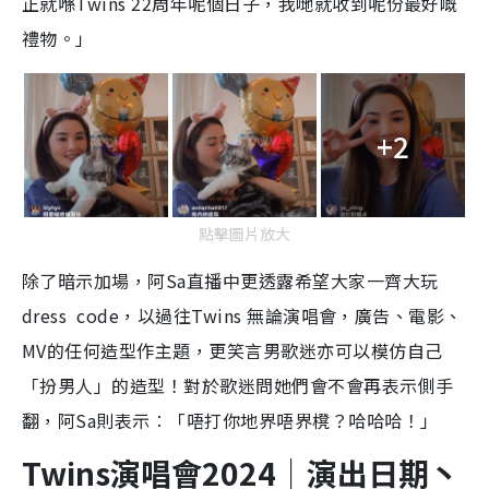
正就喺Twins 22周年呢個日子，我哋就收到呢份最好嘅
禮物。」
+2
點擊圖片放大
除了暗示加場，阿Sa直播中更透露希望大家一齊大玩
dress code，以過往Twins 無論演唱會，廣告、電影、
MV的任何造型作主題，更笑言男歌迷亦可以模仿自己
「扮男人」的造型！對於歌迷問她們會不會再表示側手
翻，阿Sa則表示︰「唔打你地界唔界櫈？哈哈哈！」
Twins演唱會2024｜演出日期丶