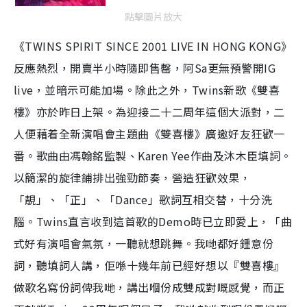
點擊圖片放大
《TWINS SPIRIT SINCE 2001 LIVE IN HONG KONG》
反應熱烈，開賣半小時隨即售罄，阿Sa更無預警開IG
live，並暗示可能加場。除此之外，Twins新歌《雙喜
樓》亦於昨日上架。為迎接二十二周年這個大派對，二
人便藉着全新演唱會主題曲《雙喜樓》廣邀好友狂歡一
番。歌曲由馮翰銘監製、Karen Yee作曲及沐木臣填詞。
以簡潔的旋律鋪排出強勁節奏，營造狂歡效果，
「靚」、「正」、「Dance」歌詞互相交替，十分洗
腦。Twins直言收到這首歌的Demo時已立即愛上，「曲
式好有演唱會氣氛，一聽就想跳舞。我哋都好鍾意份
詞，聽填詞人講，佢喺十幾年前已經好想以『雙喜樓』
做歌名寫份詞俾我哋，講出嗰份成雙成對嘅感覺，而正