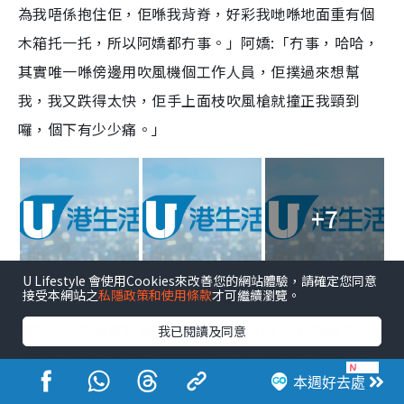
為我唔係抱住佢，佢喺我背脊，好彩我哋喺地面重有個
木箱托一托，所以阿嬌都冇事。」阿嬌:「冇事，哈哈，
其實唯一喺傍邊用吹風機個工作人員，佢撲過來想幫
我，我又跌得太快，佢手上面枝吹風槍就撞正我頸到
囉，個下有少少痛。」
+7
U Lifestyle 會使用Cookies來改善您的網站體驗，請確定您同意
點擊圖片放大
接受本網站之
私隱政策和使用條款
才可繼續瀏覽。
談到今次演唱會名為《TWINS SPIRIT》，阿嬌表示，
我已閱讀及同意
「即係 Twins 精神，雖然見到poster 我哋喺到互毆，
本週好去處
但係我哋個精神就係永不放手，所以廿年來都冇放開過