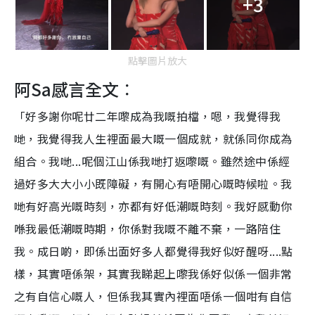
+3
點擊圖片放大
阿Sa感言全文︰
「好多謝你呢廿二年嚟成為我嘅拍檔，嗯，我覺得我
哋，我覺得我人生裡面最大嘅一個成就，就係同你成為
組合。我哋...呢個江山係我哋打返嚟嘅。雖然途中係經
過好多大大小小既障礙，有開心有唔開心嘅時候啦。我
哋有好高光嘅時刻，亦都有好低潮嘅時刻。我好感動你
喺我最低潮嘅時期，你係對我嘅不離不棄，一路陪住
我。成日啲，即係出面好多人都覺得我好似好醒呀....點
樣，其實唔係架，其實我睇起上嚟我係好似係一個非常
之有自信心嘅人，但係我其實內裡面唔係一個咁有自信