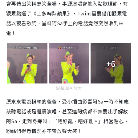
會再傳出笑料惹笑全場，事源演唱會進入點歌環節，有
觀眾點選了《士多啤梨蘋果》，Twins需要借用觀眾電
話以觀看歌詞，豈料阿Sa手上的電話竟然突然收到來
電！
+6
點擊圖片放大
原來來電為粉絲的爸爸，受小插曲影響阿Sa一時不知應
該聽電話或是繼續演唱，甚至連阿嬌都不禁要出手解救
阿Sa，走到身旁叫︰「唔好亂，唔好亂。」相當貼心，
粉絲們得悉情況亦不禁放聲大笑！