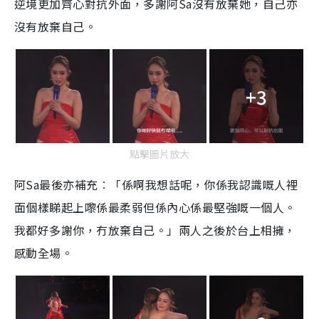
逆境更加齊心對抗外面，多謝阿Sa沒有放棄她，自己亦
沒有放棄自己。
+3
點擊圖片放大
阿Sa最後亦補充︰「係啊我想話呢，你係我認識嘅人裡
面個樣睇起上嚟係最柔弱但係內心係最堅強嘅一個人。
我都好多謝你，冇放棄自己。」兩人之後於台上相擁，
感動全場。