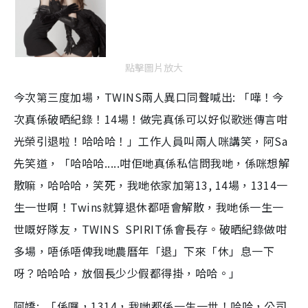
點擊圖片放大
今次第三度加場，TWINS兩人異口同聲喊出: 「嘩！今
次真係破晒紀錄！14場！做完真係可以好似歌迷傳言咁
光榮引退啦！哈哈哈！」工作人員叫兩人咪講笑，阿Sa
先笑道，「哈哈哈.....咁佢哋真係私信問我哋，係咪想解
散嘛，哈哈哈，笑死，我哋依家加第13, 14場，1314一
生一世啊！Twins就算退休都唔會解散，我哋係一生一
世嘅好隊友，TWINS SPIRIT係會長存。破晒紀錄做咁
多場，唔係唔俾我哋農曆年「退」下來「休」息一下
呀？哈哈哈，放個長少少假都得掛，哈哈。」
阿嬌: 「係囉，1314，我哋都係一生一世！哈哈，公司