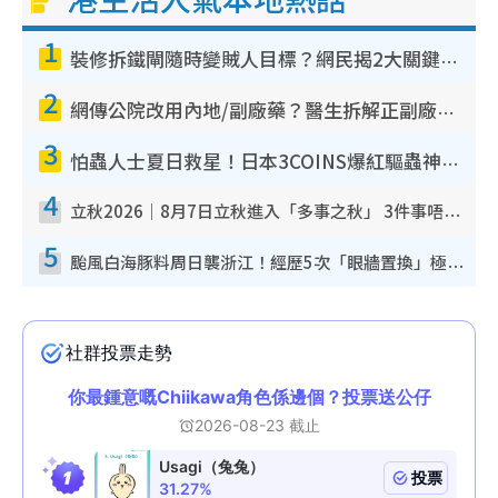
1
裝修拆鐵閘隨時變賊人目標？網民揭2大關鍵用途：裝新式等於白裝？附新舊鐵閘分別
2
網傳公院改用內地/副廠藥？醫生拆解正副廠分別 揭4類人換藥隨時出事
3
怕蟲人士夏日救星！日本3COINS爆紅驅蟲神器$45起 1招「全程免觸碰」輕鬆搞定小強
4
立秋2026｜8月7日立秋進入「多事之秋」 3件事唔做得！專家教6招開運 清枱頭／銀包納氣接好運
5
颱風白海豚料周日襲浙江！經歷5次「眼牆置換」極罕見 成登陸內地最長途颱風