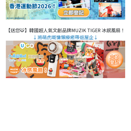
【送您🐯】韓國超人氣文創品牌MUZIK TIGER 冰感風扇！
↓將萌虎嘅慵懶療癒帶返屋企↓