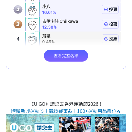
《U GO》請您去香港運動節2026！
體驗新興運動💦＋競技賽事💪＋100+運動用品攤位🔥