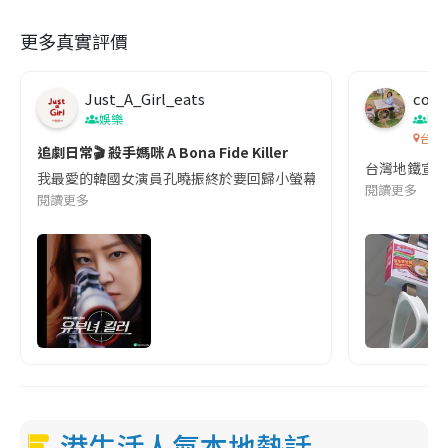
更多真實評價
Just_A_Girl_eats
co c
娛樂
吹
台灣
追劇日常🎬 殺手媽咪 A Bona Fide Killer
台灣地鐵宣
我最愛的韓國女演員孔曉振終於要回歸小螢幕啦!這次的劇本改編自同名
閱讀更多
閱讀更多
港生活人氣本地熱話