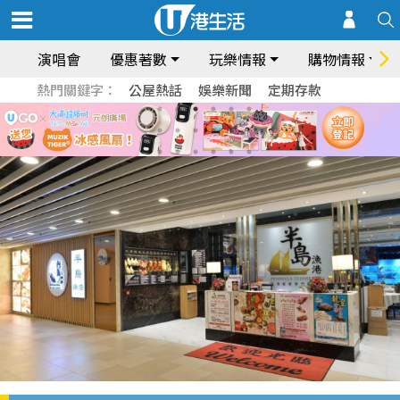
演唱會
優惠著數
玩樂情報
購物情報
熱門關鍵字：
公屋熱話
娛樂新聞
定期存款