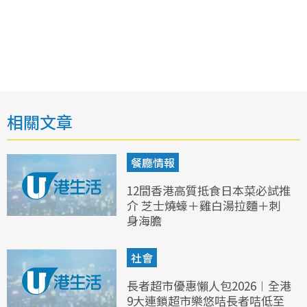
相關文章
餐廳情報
12間香港高質抵食日本菜必試推
介 芝士燒蠔＋雞白湯拉麵＋刺
身海膽
社會
長者超市優惠懶人包2026︱全港
9大連鎖超市樂悠咭長者咭低至