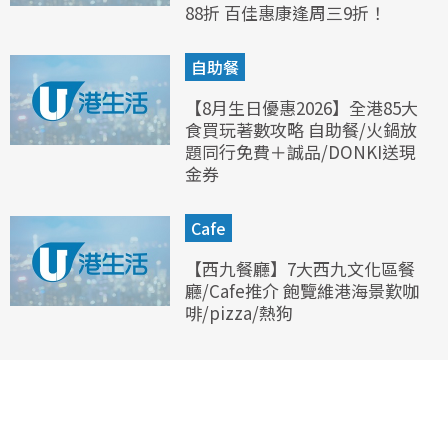
88折 百佳惠康逢周三9折！
自助餐
【8月生日優惠2026】全港85大
食買玩著數攻略 自助餐/火鍋放
題同行免費＋誠品/DONKI送現
金券
Cafe
【西九餐廳】7大西九文化區餐
廳/Cafe推介 飽覽維港海景歎咖
啡/pizza/熱狗