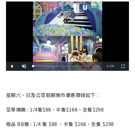
R
-
1:29
L
P
U
F
o
l
n
u
a
a
m
l
e
d
y
u
l
e
t
s
d
e
c
m
:
r
3
e
6
e
星期六、日及公眾假期晚市優惠價錢如下︰
a
.
n
4
0
i
%
至尊燒鵝 : 1/4隻$88、半隻$168、全隻$298
n
i
極品 BB豬 : 1/4 隻 $88 、半隻 $168、全隻 $298
n