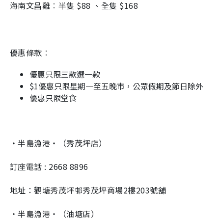
海南文昌雞︰半隻 $88 、全隻 $168
g
T
i
優惠條款︰
m
e
優惠只限三款選一款
$1優惠只限星期一至五晚市，公眾假期及節日除外
優惠只限堂食
・半島漁港・（秀茂坪店）
訂座電話 : 2668 8896
地址：觀塘秀茂坪邨秀茂坪商場2樓203號舖
・半島漁港・（油塘店）