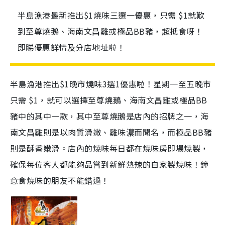
半島漁港最新推出$1燒味三選一優惠，只需 $1就歎
到至尊燒鵝、海南文昌雞或極品BB豬，超抵食呀！
即睇優惠詳情及分店地址啦！
半島漁港推出$1晚市燒味3選1優惠啦！
星期一至五晚市
只需 $1，就可以選擇至尊燒鵝、海南文昌雞或極品BB
豬中的其中一款，其中至尊燒鵝是店內的招牌之一，海
南文昌雞則是以肉質滑嫩、雞味濃而聞名，而極品BB豬
則是酥香嫩滑。店內的燒味每日都在燒味房即場燒製，
確保每位客人都能夠品嘗到新鮮熱辣的自家製燒味！鐘
意食燒味的朋友不能錯過！