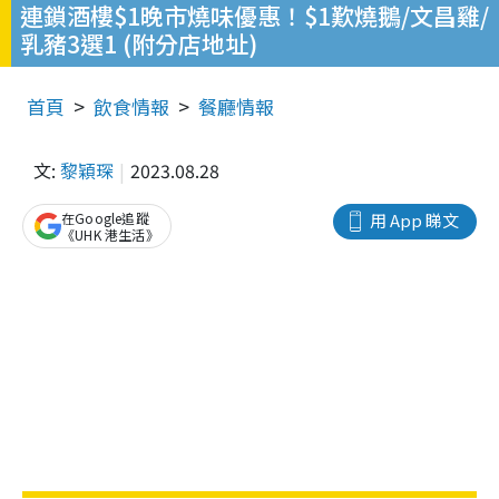
連鎖酒樓$1晚市燒味優惠！$1歎燒鵝/文昌雞/
乳豬3選1 (附分店地址)
首頁
飲食情報
餐廳情報
文:
黎穎琛
2023.08.28
在Google追蹤
用 App 睇文
《UHK 港生活》