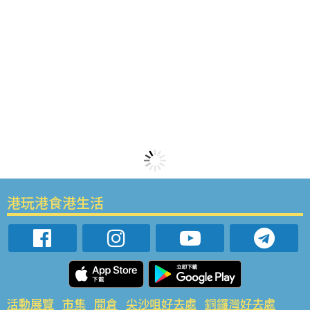
港玩港食港生活
活動展覽
市集
開倉
尖沙咀好去處
銅鑼灣好去處