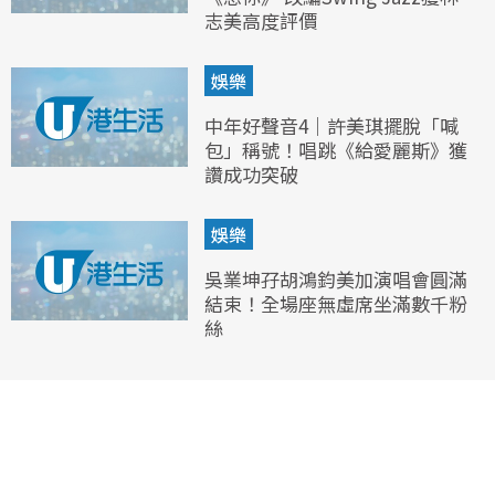
志美高度評價
娛樂
中年好聲音4｜許美琪擺脫「喊
包」稱號！唱跳《給愛麗斯》獲
讚成功突破
娛樂
吳業坤孖胡鴻鈞美加演唱會圓滿
結束！全場座無虛席坐滿數千粉
絲