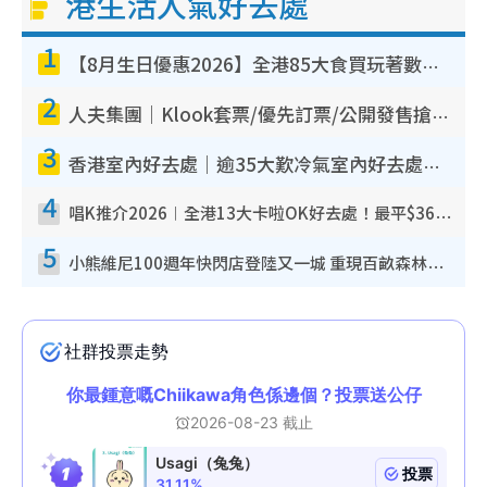
港生活人氣好去處
1
【8月生日優惠2026】全港85大食買玩著數攻略 自助餐/火鍋放題同行免費＋誠品/DONKI送現金券
2
人夫集團｜Klook套票/優先訂票/公開發售搶飛攻略！附票價.購票連結.場地座位表
3
香港室內好去處｜逾35大歎冷氣室內好去處推介 室內活動免費避雨無懼落雨
4
唱K推介2026︱全港13大卡啦OK好去處！最平$36起 日文K都有！(附地址+收費詳情)
5
小熊維尼100週年快閃店登陸又一城 重現百畝森林經典場景／獨家限定盲盒登場／專屬DIY香水