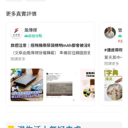
更多真實評價
風傳媒
營養教
旅遊攻略
生
香港
旅遊注意｜搭飛機帶尿袋標明mAh都會被沒收😱出發前切記檢查「1
#連皮帶籽都
（文章由風傳媒授權轉載） 準備前往韓國旅遊的民眾，近期要特別留
夏天其中一種時
閱讀更多
閱讀更多