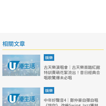
相關文章
娛樂
古天樂演唱會｜古天樂首踏紅館
特訓賣萌花絮流出！昔日經典合
唱歌驚爆未必唱
娛樂
中年好聲音4｜鄭仲豪自彈自唱
《想你》 改編Swing Jazz獲林