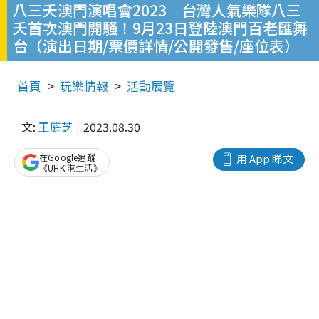
八三夭澳門演唱會2023｜台灣人氣樂隊八三
夭首次澳門開騷！9月23日登陸澳門百老匯舞
台（演出日期/票價詳情/公開發售/座位表）
首頁
玩樂情報
活動展覽
文:
王庭芝
2023.08.30
在Google追蹤
用 App 睇文
《UHK 港生活》