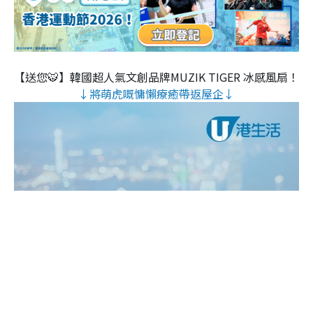
【送您🐯】韓國超人氣文創品牌MUZIK TIGER 冰感風扇！
↓將萌虎嘅慵懶療癒帶返屋企↓