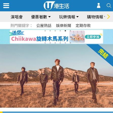
演唱會
優惠著數
玩樂情報
購物情報
熱門關鍵字：
公屋熱話
娛樂新聞
定期存款