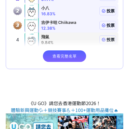
《U GO》請您去香港運動節2026！
體驗新興運動💦＋競技賽事💪＋100+運動用品攤位🔥