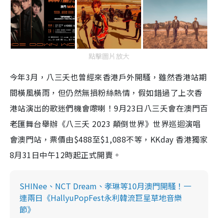
點擊圖片放大
今年3月，八三夭也曾經來香港戶外開騷，雖然香港站期
間橫風橫雨，但仍然無損粉絲熱情，假如錯過了上次香
港站演出的歌迷們機會嚟喇！9月23日八三夭會在澳門百
老匯舞台舉辦《八三夭 2023 顛倒世界》世界巡迴演唱
會澳門站，票價由$488至$1,088不等，KKday 香港獨家
8月31日中午12時起正式開賣。
SHINee、NCT Dream、孝琳等10月澳門開騷！一
連兩日《HallyuPopFest永利韓流巨星草地音樂
節》