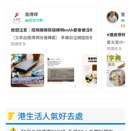
風傳媒
營養教
旅遊攻略
生
香港
旅遊注意｜搭飛機帶尿袋標明mAh都會被沒收😱出發前切記檢查「1
#連皮帶籽都
（文章由風傳媒授權轉載） 準備前往韓國旅遊的民眾，近期要特別留
夏天其中一種時
閱讀更多
閱讀更多
港生活人氣好去處
1