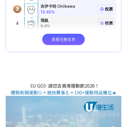
《U GO》請您去香港運動節2026！
體驗新興運動💦＋競技賽事💪＋100+運動用品攤位🔥