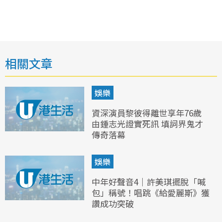
相關文章
娛樂
資深演員黎彼得離世享年76歲
由鍾志光證實死訊 填詞界鬼才
傳奇落幕
娛樂
中年好聲音4｜許美琪擺脫「喊
包」稱號！唱跳《給愛麗斯》獲
讚成功突破