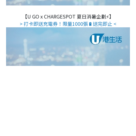
【U GO x CHARGESPOT 夏日消暑企劃⚡】
> 打卡即送充電券！限量1000張🔋送完即止 <