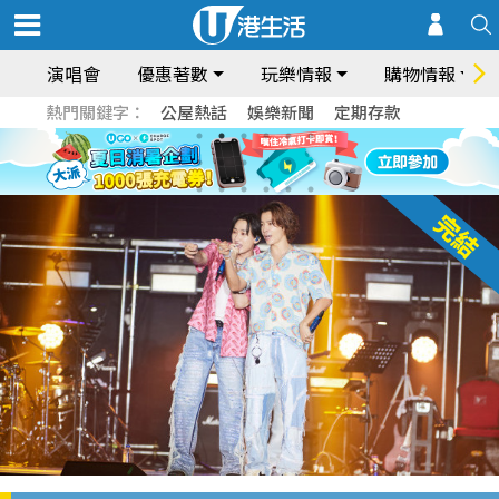
演唱會
優惠著數
玩樂情報
購物情報
熱門關鍵字：
公屋熱話
娛樂新聞
定期存款