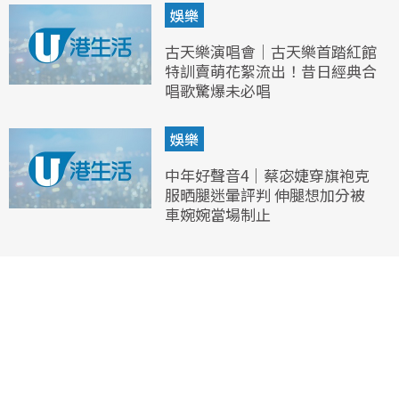
娛樂
古天樂演唱會｜古天樂首踏紅館
特訓賣萌花絮流出！昔日經典合
唱歌驚爆未必唱
娛樂
中年好聲音4｜蔡宓婕穿旗袍克
服晒腿迷暈評判 伸腿想加分被
車婉婉當場制止