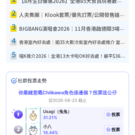
【8月生日優惠2026】全港85大食買玩著數攻略 自助餐/火鍋放題同行免費＋誠品/DONKI送現金券
2
人夫集團｜Klook套票/優先訂票/公開發售搶飛攻略！附票價.購票連結.場地座位表
3
BIGBANG演唱會2026｜11月香港啟德開3場！實名制VIP申請、優先購票攻略
4
香港室內好去處｜逾35大歎冷氣室內好去處推介 室內活動免費避雨無懼落雨
5
唱K推介2026︱全港13大卡啦OK好去處！最平$36起 日文K都有！(附地址+收費詳情)