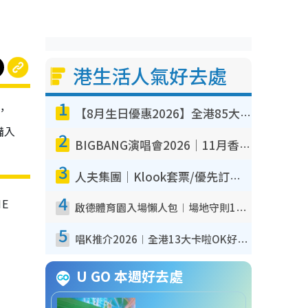
港生活人氣好去處
1
，
【8月生日優惠2026】全港85大食買玩著數攻略 自助餐/火鍋放題同行免費＋誠品/DONKI送現金券
備入
2
BIGBANG演唱會2026｜11月香港啟德開3場！實名制VIP申請、優先購票攻略
3
人夫集團｜Klook套票/優先訂票/公開發售搶飛攻略！附票價.購票連結.場地座位表
4
E
啟德體育園入場懶人包︱場地守則12違禁品不可進場准帶細水樽但全場禁樽蓋！應援牌有限制！
5
唱K推介2026︱全港13大卡啦OK好去處！最平$36起 日文K都有！(附地址+收費詳情)
U GO 本週好去處