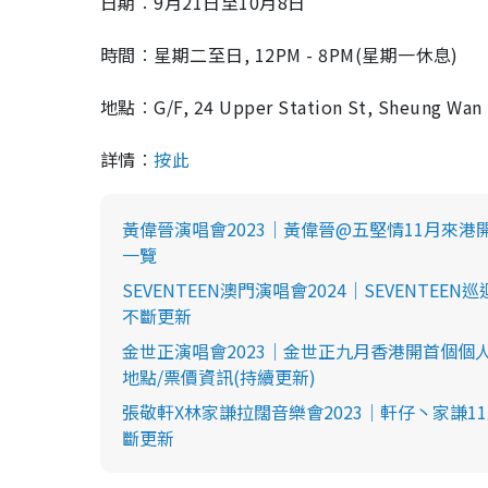
日期︰9月21日至10月8日
2
9
%
時間︰星期二至日, 12PM - 8PM(星期一休息)
地點︰G/F, 24 Upper Station St, Sheung Wan
詳情︰
按此
黃偉晉演唱會2023｜黃偉晉@五堅情11月來港
一覽
SEVENTEEN澳門演唱會2024｜SEVENT
不斷更新
金世正演唱會2023｜金世正九月香港開首個個人
地點/票價資訊(持續更新)
張敬軒X林家謙拉闊音樂會2023｜軒仔丶家謙11月亞
斷更新