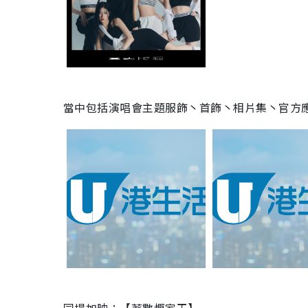
當中包括演唱會主題服飾丶首飾丶相片集丶官方應