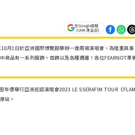
在Google追蹤
《UHK 港生活》
30日至10月1日於亞洲國際博覽館舉辦一連兩場演唱會，為隆重其事
其中商品有一系列服飾丶首飾以及各種週邊！各位FEARNOT準
年便舉行亞洲巡迴演唱會2023 LE SSERAFIM TOUR《FLAM
香港站。