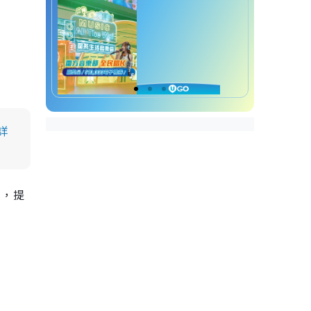
詳
 》，提