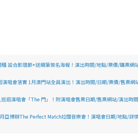
n
i
n
i
n
g
T
開騷 設合影環節+送親筆簽名海報！演出時間/地點/票價/購票網
i
m
EEN巡迴演唱會落實 1月澳門站全員演出！演出時間/日期/票價/售票網
e
巡迴演唱會「The 門」！附演唱會售票日期/售票網站/演出時間
博辦The Perfect Match拉闊音樂會！演唱會日期/地點/詳