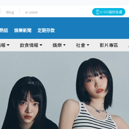
Blog
e-zone
U GO搵好去處
熱話
娛樂新聞
定期存款
情報
飲食情報
娛樂
社會
影片專區