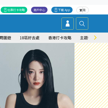
社群打卡攻略
商戶中心
下載 App
繁
简
周圍遊
18區好去處
香港打卡攻略
主題特集