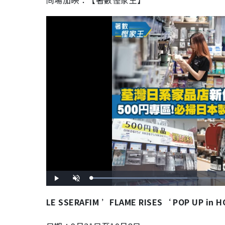
同場加映：【著數慳家王】
L
P
U
o
l
n
a
a
m
d
y
u
LE SSERAFIM ’FLAME RISES‘ POP UP in 
e
t
d
e
:
4
6
.