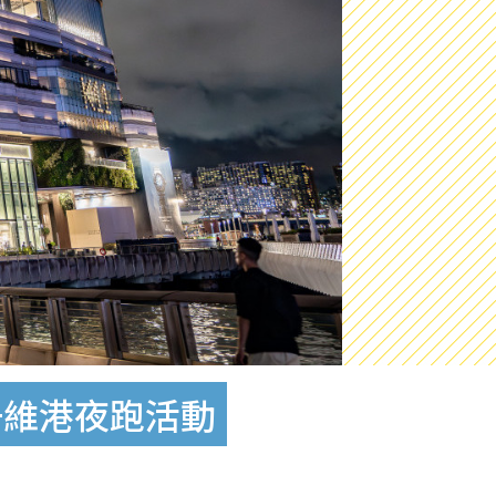
位+維港夜跑活動