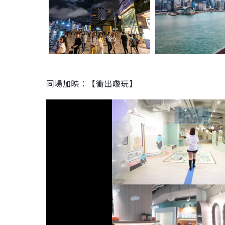
同場加映：【衝出嚟玩】