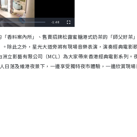
R
-
1:48
F
u
l
e
l
的「香料案內所」、售賣招牌松露蜜糖港式奶茶的「師父好茶
s
c
m
r
」。除此之外，星光大道旁將有現場音樂表演，演奏經典電影
e
e
a
n
e 亦有由洲立影藝有限公司（MCL）為大家帶來香港經典電影系列。
i
在醉人日落及維港夜景下，一邊享受獨特夜市體驗，一邊欣賞現場
n
i
n
g
T
i
m
e