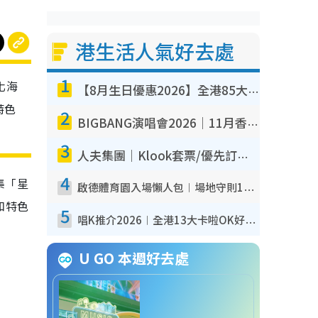
港生活人氣好去處
1
化海
【8月生日優惠2026】全港85大食買玩著數攻略 自助餐/火鍋放題同行免費＋誠品/DONKI送現金券
特色
2
BIGBANG演唱會2026｜11月香港啟德開3場！實名制VIP申請、優先購票攻略
3
人夫集團｜Klook套票/優先訂票/公開發售搶飛攻略！附票價.購票連結.場地座位表
4
集「星
啟德體育園入場懶人包︱場地守則12違禁品不可進場准帶細水樽但全場禁樽蓋！應援牌有限制！
品和特色
5
唱K推介2026︱全港13大卡啦OK好去處！最平$36起 日文K都有！(附地址+收費詳情)
U GO 本週好去處