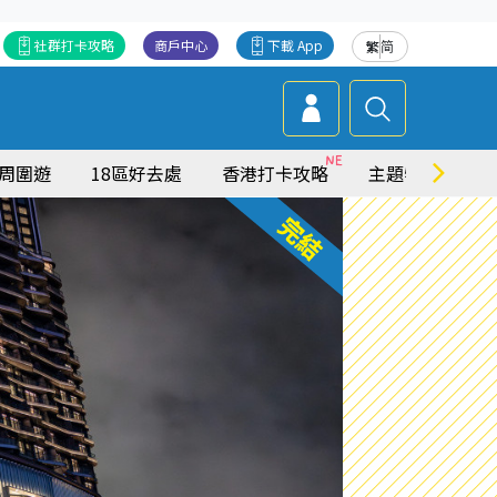
社群打卡攻略
商戶中心
下載 App
繁
简
周圍遊
18區好去處
香港打卡攻略
主題特集