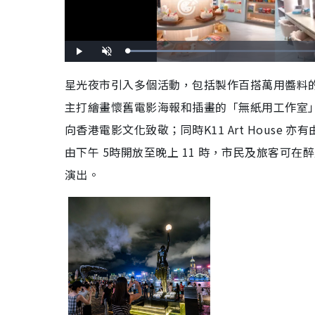
L
P
U
o
l
n
a
a
m
d
y
u
星光夜市引入多個活動，包括製作百搭萬用醬料
e
t
d
e
:
主打繪畫懷舊電影海報和插畫的「無紙用工作室
3
0
.
0
向香港電影文化致敬；同時K11 Art Hous
0
%
由下午 5時開放至晚上 11 時，市民及旅客可
演出。