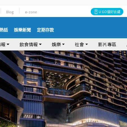
Blog
e-zone
U GO搵好去處
熱話
娛樂新聞
定期存款
情報
飲食情報
娛樂
社會
影片專區