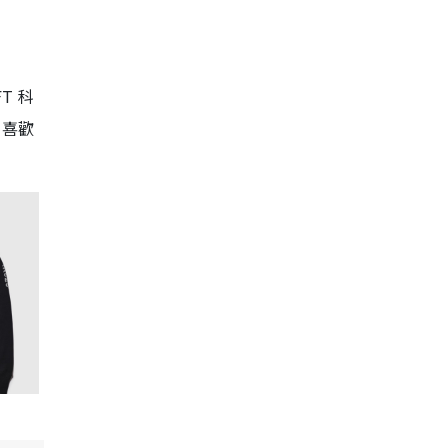
FT 科
。喜歡