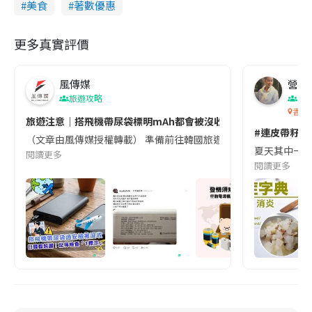
美食
著數優惠
g
更多真實評價
T
i
風傳媒
m
營養教
旅遊攻略
生
e
香港
旅遊注意｜搭飛機帶尿袋標明mAh都會被沒收😱出發前切記檢查「1
#連皮帶籽都
（文章由風傳媒授權轉載） 準備前往韓國旅遊的民眾，近期要特別留
夏天其中一種時
閱讀更多
閱讀更多