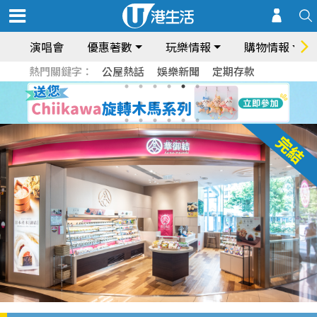
演唱會
優惠著數
玩樂情報
購物情報
熱門關鍵字：
公屋熱話
娛樂新聞
定期存款