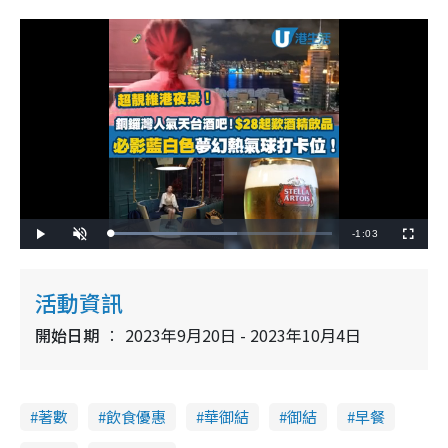
R
-
1:03
L
P
U
F
o
l
n
u
a
a
m
l
e
d
y
u
l
e
t
s
d
e
c
活動資訊
m
:
r
5
e
7
e
a
.
開始日期
2023年9月20日 - 2023年10月4日
n
2
0
i
%
n
著數
飲食優惠
華御結
御結
早餐
i
n