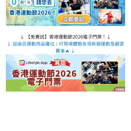
↓ 【免費送】香港運動節2026電子門票！↓
↓ 設過百運動用品攤位 / 可現場體驗多項新穎運動及觀賞
賽事🔥 ↓