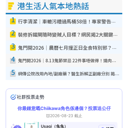
港生活人氣本地熱話
1
行李清潔｜車轆污糟過馬桶58倍！專家警告忌用酒精抹 教1招免污手除菌
2
裝修拆鐵閘隨時變賊人目標？網民揭2大關鍵用途：裝新式等於白裝？附新舊鐵閘分別
3
鬼門開2026｜農曆七月撞正日全食特別邪？專家警告切忌做一事！揭4大禁忌+2招保平安
4
鬼門開2026｜8.13鬼節禁忌 22件事唔做得！燒肉、刺身要少食？半夜勿吹口哨/打呢個電話
5
網傳公院改用內地/副廠藥？醫生拆解正副廠分別 揭4類人換藥隨時出事