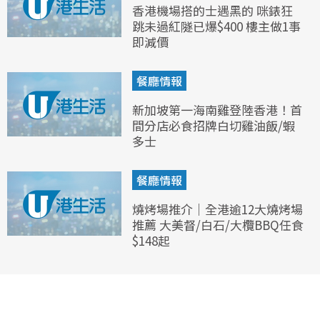
香港機場搭的士遇黑的 咪錶狂
跳未過紅隧已爆$400 樓主做1事
即減價
餐廳情報
新加坡第一海南雞登陸香港！首
間分店必食招牌白切雞油飯/蝦
多士
餐廳情報
燒烤場推介｜全港逾12大燒烤場
推薦 大美督/白石/大欖BBQ任食
$148起