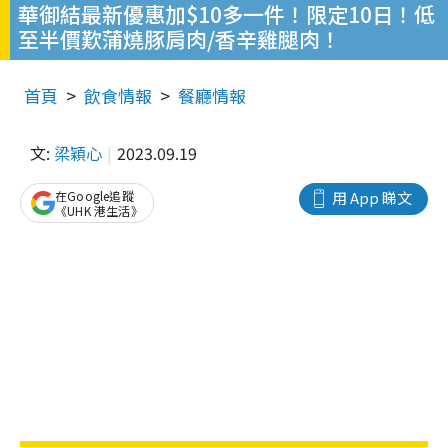
華御結最新優惠加$10多一件！限定10日！低
至半價歎蒲燒豚肩肉/香辛雞腿肉！
首頁
飲食情報
餐廳情報
文:
梁穎心
2023.09.19
在Google追蹤
用 App 睇文
《UHK 港生活》