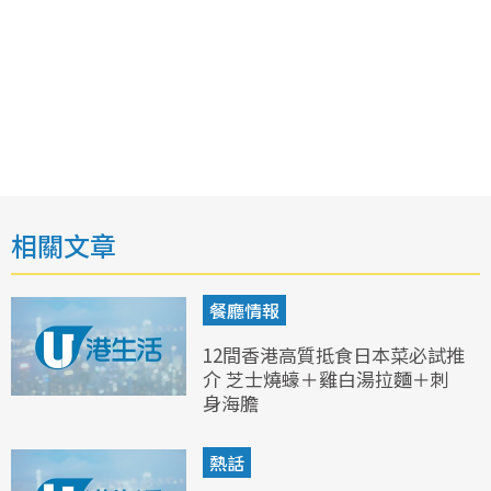
相關文章
餐廳情報
12間香港高質抵食日本菜必試推
介 芝士燒蠔＋雞白湯拉麵＋刺
身海膽
熱話