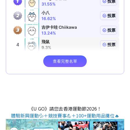
《U GO》請您去香港運動節2026！
體驗新興運動💦＋競技賽事💪＋100+運動用品攤位🔥