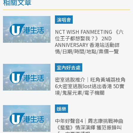
相關文章
演唱會
NCT WISH FANMEETING 《六
位王子都想娶我？》 2ND
ANNIVERSARY 香港站活動詳
情/日期/時間/地點/票價一覽
室內好去處
密室逃脫推介｜旺角黃埔荔枝角
6大密室逃脫lost逃出香港 5D實
境/鬼屋元素/電子機關
娛樂
中年好聲音4｜周志康挑戰神曲
《蜚蜚》情深演繹 獲范振鋒叫