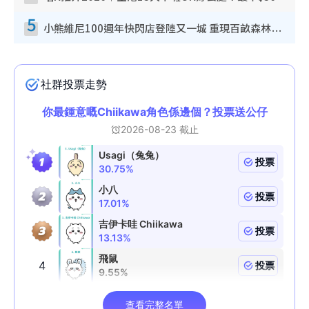
5
小熊維尼100週年快閃店登陸又一城 重現百畝森林經典場景／獨家限定盲盒登場／專屬DIY香水