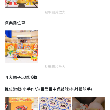
點擊圖片放大
祭典攤位車
點擊圖片放大
４大親子玩樂活動
攤位遊戲(小手作坊/百發百中保齡球/神射投球手)