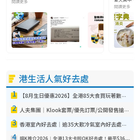
閱讀更多
閱讀更多
港生活人氣好去處
1
【8月生日優惠2026】全港85大食買玩著數攻略 自助餐/火鍋放題同行免費＋誠品/DONKI送現金券
2
人夫集團｜Klook套票/優先訂票/公開發售搶飛攻略！附票價.購票連結.場地座位表
3
香港室內好去處｜逾35大歎冷氣室內好去處推介 室內活動免費避雨無懼落雨
4
唱K推介2026︱全港13大卡啦OK好去處！最平$36起 日文K都有！(附地址+收費詳情)