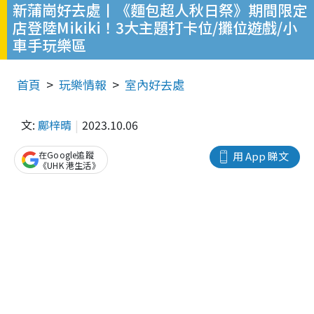
新蒲崗好去處丨《麵包超人秋日祭》期間限定
店登陸Mikiki！3大主題打卡位/攤位遊戲/小
車手玩樂區
首頁
玩樂情報
室內好去處
文:
鄺梓晴
2023.10.06
在Google追蹤
用 App 睇文
《UHK 港生活》