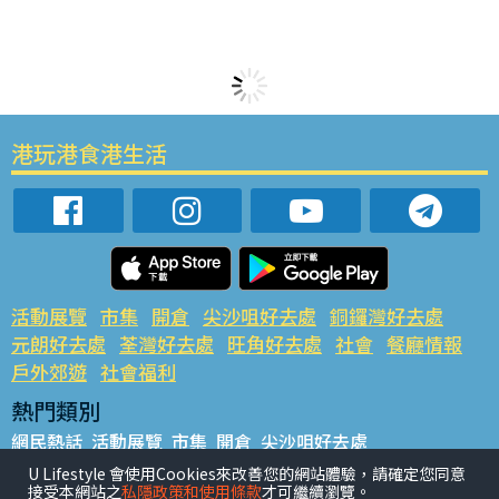
港玩港食港生活
活動展覽
市集
開倉
尖沙咀好去處
銅鑼灣好去處
元朗好去處
荃灣好去處
旺角好去處
社會
餐廳情報
戶外郊遊
社會福利
熱門類別
網民熱話
活動展覽
市集
開倉
尖沙咀好去處
銅鑼灣好去處
元朗好去處
荃灣好去處
旺角好去處
社會
U Lifestyle 會使用Cookies來改善您的網站體驗，請確定您同意
接受本網站之
私隱政策和使用條款
才可繼續瀏覽。
餐廳情報
戶外郊遊