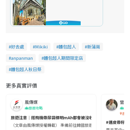
好去處
Mikiki
麵包超人
新蒲崗
anpanman
麵包超人期間限定店
麵包超人秋日祭
更多真實評價
風傳媒
營養教
旅遊攻略
生
香港
旅遊注意｜搭飛機帶尿袋標明mAh都會被沒收😱出發前切記檢查「1
#連皮帶籽都
（文章由風傳媒授權轉載） 準備前往韓國旅遊的民眾，近期要特別留
夏天其中一種時