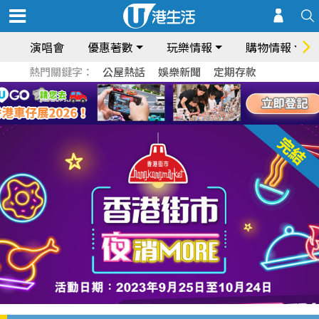
演唱會
優惠著數
玩樂情報
購物情報
熱門關鍵字：
公屋熱話
娛樂新聞
定期存款