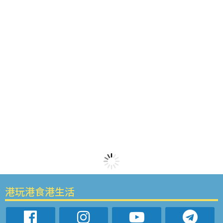
港玩港食港生活