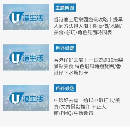
主題樂園
香港迪士尼樂園遊玩攻略｜提早
入園方法避人潮！附票價/地圖/
美食/必玩/角色見面時間表
戶外郊遊
香港仔好去處丨一日遊逾10玩樂
景點美食 特色避風塘遊覽團/香
港仔下水塘打卡
戶外郊遊
中環好去處｜逾13中環打卡/美
食/文青景點推介 不止大
館/PMQ/中環街市