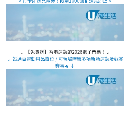
> 打卡即送充電券！限量1000張🔋送完即止 <
↓ 【免費送】香港運動節2026電子門票！↓
↓ 設過百運動用品攤位 / 可現場體驗多項新穎運動及觀賞
賽事🔥 ↓