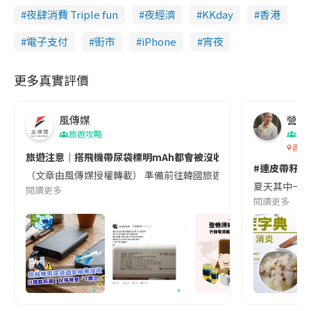
夜肆消費 Triple fun
夜經濟
KKday
香港
電子支付
街市
iPhone
宵夜
更多真實評價
風傳媒
營養教
旅遊攻略
生
香港
旅遊注意｜搭飛機帶尿袋標明mAh都會被沒收😱出發前切記檢查「1
#連皮帶籽都
（文章由風傳媒授權轉載） 準備前往韓國旅遊的民眾，近期要特別留
夏天其中一種時
閱讀更多
閱讀更多