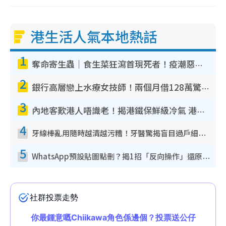
港生活人氣本地熱話
1
奪命寄生蟲｜食生菜狂瀉首現死者！疫潮惡化錄1.8萬宗病例 揭洗菜3大謬誤
2
銀行高層戀上水療女技師！兩個月借128萬驚覺「沉船」沉落火海 揭背後疑似邪教操控賣淫
3
內地客歎港人唔識老！揭港鐵保鮮級冷氣 港人求放過：咪投訴
4
牙線棒亂用隨時越清越污糟！牙醫驚揭盲目過戶細菌恐致蛀牙：呢種先係日常真保養
5
WhatsApp預設貼圖點刪？揭1招「反向操作」還原簡潔介面 附3步實測教學