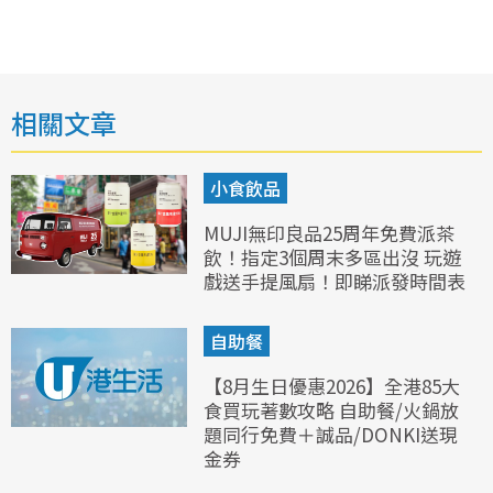
相關文章
小食飲品
MUJI無印良品25周年免費派茶
飲！指定3個周末多區出沒 玩遊
戲送手提風扇！即睇派發時間表
自助餐
【8月生日優惠2026】全港85大
食買玩著數攻略 自助餐/火鍋放
題同行免費＋誠品/DONKI送現
金券