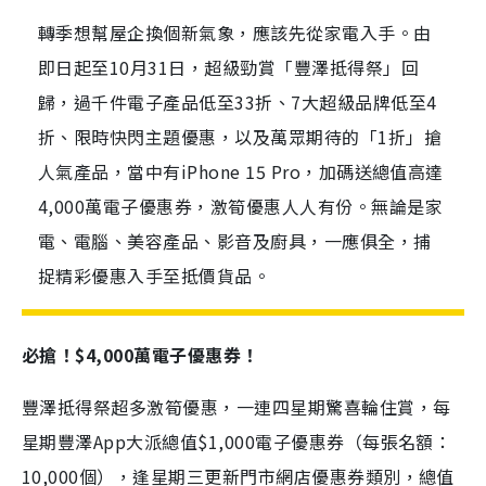
轉季想幫屋企換個新氣象，應該先從家電入手。由
即日起至10月31日，超級勁賞「豐澤抵得祭」回
歸，過千件電子產品低至33折、7大超級品牌低至4
折、限時快閃主題優惠，以及萬眾期待的「1折」搶
人氣產品，當中有iPhone 15 Pro，加碼送總值高達
4,000萬電子優惠券，激筍優惠人人有份。無論是家
電、電腦、美容產品、影音及廚具，一應俱全，捕
捉精彩優惠入手至抵價貨品。
必搶！
$4,000
萬電子優惠券！
豐澤抵得祭超多激筍優惠，一連四星期驚喜輪住賞，每
星期豐澤App大派總值$1,000電子優惠券（每張名額：
10,000個），逢星期三更新門市網店優惠券類別，總值