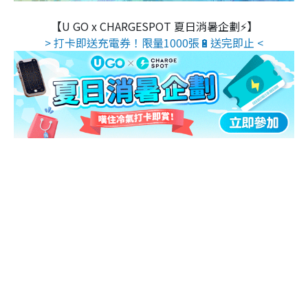
【U GO x CHARGESPOT 夏日消暑企劃⚡】
> 打卡即送充電券！限量1000張🔋送完即止 <