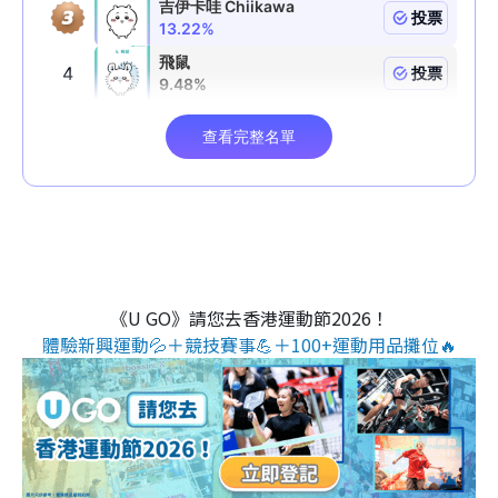
《U GO》請您去香港運動節2026！
體驗新興運動💦＋競技賽事💪＋100+運動用品攤位🔥