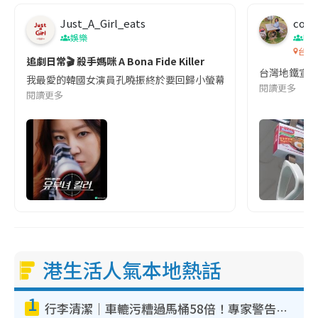
Just_A_Girl_eats
co c
娛樂
吹
台灣
追劇日常🎬 殺手媽咪 A Bona Fide Killer
台灣地鐵宣
我最愛的韓國女演員孔曉振終於要回歸小螢幕啦!這次的劇本改編自同名
閱讀更多
閱讀更多
港生活人氣本地熱話
1
行李清潔｜車轆污糟過馬桶58倍！專家警告忌用酒精抹 教1招免污手除菌