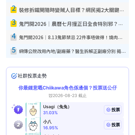
2
裝修拆鐵閘隨時變賊人目標？網民揭2大關鍵用途：裝新式等於白裝？附新舊鐵閘分別
3
鬼門開2026｜農曆七月撞正日全食特別邪？專家警告切忌做一事！揭4大禁忌+2招保平安
4
鬼門開2026｜8.13鬼節禁忌 22件事唔做得！燒肉、刺身要少食？半夜勿吹口哨/打呢個電話
5
網傳公院改用內地/副廠藥？醫生拆解正副廠分別 揭4類人換藥隨時出事