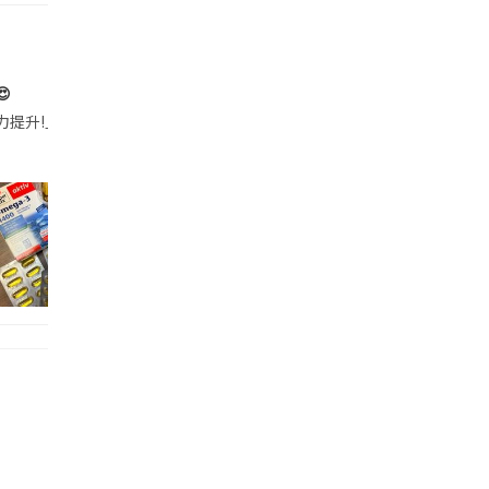

帶的行動電源機身已標示「10000mAh」，卻仍被要求當場丟棄，讓他
注力提升!｣ 長時間對住電腦､剪片寫稿,成日覺得眼睛乾澀､腦袋好似｢斷線｣｡試咗
好多鮮為人知嘅好處：減肥、消水腫、降血脂、美白養顏👇 冬瓜5大功效✨ 1️⃣ 利尿