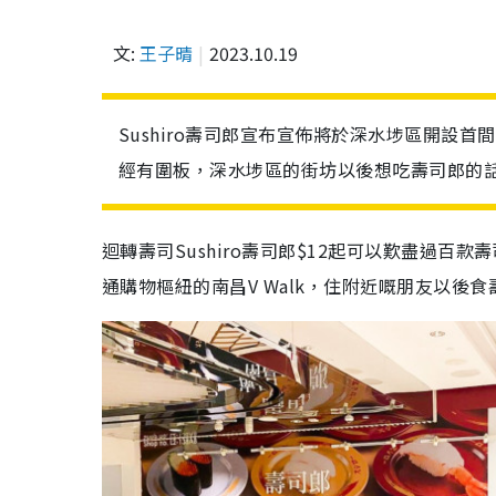
文:
王子晴
2023.10.19
Sushiro壽司郎宣布宣佈將於深水埗區開設首間
經有圍板，深水埗區的街坊以後想吃壽司郎的話
迴轉壽司Sushiro壽司郎$12起可以歎盡過百
通購物樞紐的南昌V Walk，住附近嘅朋友以後