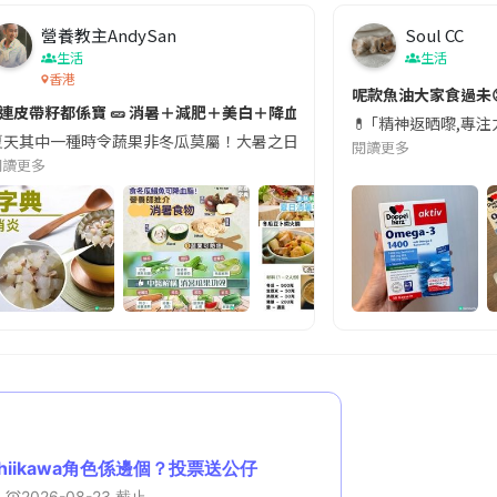
營養教主AndySan
Soul CC
生活
生活
香港
切記檢查「1標示」🚨
呢款魚油大家食過未
#連皮帶籽都係寶 🥒 消暑＋減肥＋美白＋降血脂
近期要特別留意隨身行李中的行動電源。一名旅客日前在機場安檢時，明明攜
💊 ｢精神返晒嚟,專
天其中一種時令蔬果非冬瓜莫屬！大暑之日，點都要飲碗冬瓜湯消暑解渴！除了解暑，冬瓜仲有
閱讀更多
閱讀更多