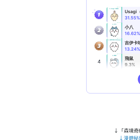
↓「森境奇
↓漫遊秘