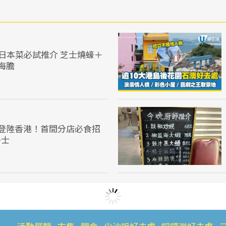
食日本菜必試推介 芝士燒蠔＋
海膽
登陸香港！首間分店必食招
多士