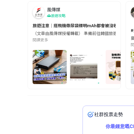
風傳媒
旅遊攻略
旅遊注意｜搭飛機帶尿袋標明mAh都會被沒收😱出發前
（文章由風傳媒授權轉載） 準備前往韓國旅遊的民眾，
夏
閱讀更多