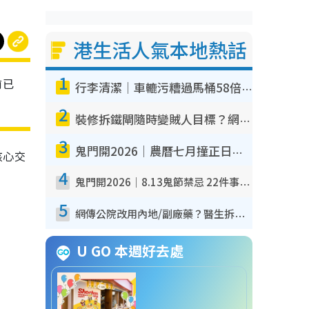
港生活人氣本地熱話
1
前已
行李清潔｜車轆污糟過馬桶58倍！專家警告忌用酒精抹 教1招免污手除菌
2
裝修拆鐵閘隨時變賊人目標？網民揭2大關鍵用途：裝新式等於白裝？附新舊鐵閘分別
3
鬼門開2026｜農曆七月撞正日全食特別邪？專家警告切忌做一事！揭4大禁忌+2招保平安
核心交
4
鬼門開2026｜8.13鬼節禁忌 22件事唔做得！燒肉、刺身要少食？半夜勿吹口哨/打呢個電話
5
網傳公院改用內地/副廠藥？醫生拆解正副廠分別 揭4類人換藥隨時出事
U GO 本週好去處