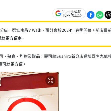
在Google追蹤
《UHK 港生活》
分店，選址南昌V Walk，預計會於2024年春季開幕。新店目
就更方便喇~
款壽司、熟食、炸物及甜品！壽司郎Sushiro新分店選址西南九龍
食壽司就更方便。