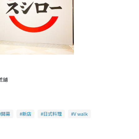
號舖
開幕
新店
日式料理
V walk