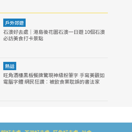
戶外郊遊
石澳好去處｜港島後花園石澳一日遊 10個石澳
必訪美食打卡景點
熱話
旺角酒樓黑板餐牌驚現神級粉筆字 手寫美觀如
電腦字體 網民狂讚︰被飲食業耽誤的書法家