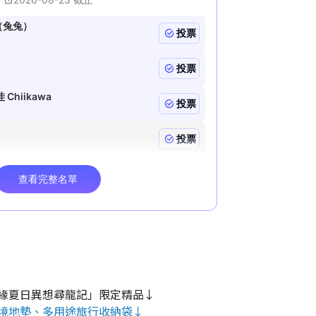
緣夏日異想尋龍記」限定精品↓
境地墊、多用途旅行收納袋↓