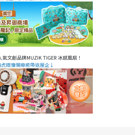
氣文創品牌MUZIK TIGER 冰感風扇！
萌虎嘅慵懶療癒帶返屋企↓