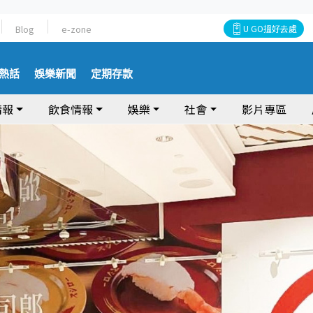
Blog
e-zone
U GO搵好去處
熱話
娛樂新聞
定期存款
情報
飲食情報
娛樂
社會
影片專區