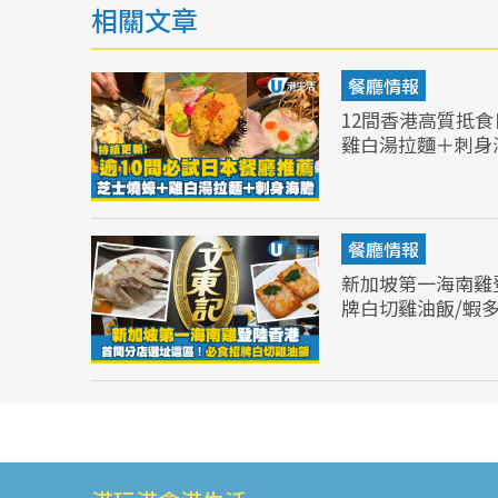
相關文章
餐廳情報
12間香港高質抵
雞白湯拉麵＋刺身
餐廳情報
新加坡第一海南雞
牌白切雞油飯/蝦