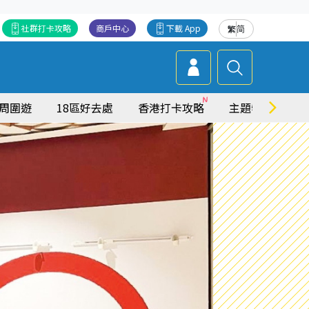
社群打卡攻略
商戶中心
下載 App
繁
简
周圍遊
18區好去處
香港打卡攻略
主題特集