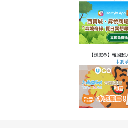
【送您🐯】韓國超人
↓將