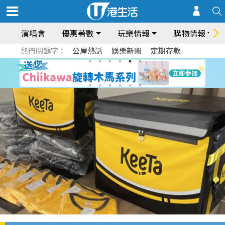
演唱會
優惠著數
玩樂情報
購物情報
熱門關鍵字：
公屋熱話
娛樂新聞
定期存款