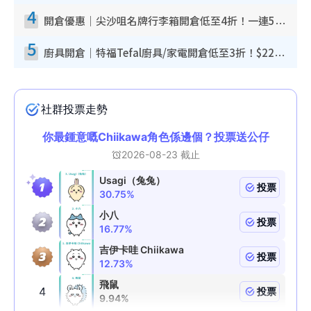
4
開倉優惠｜尖沙咀名牌行李箱開倉低至4折！一連5日 American Tourister/ace./Hallmark $200起！
5
廚具開倉｜特福Tefal廚具/家電開倉低至3折！$220起買平底鍋/炒鑊/湯煲！電飯煲/吸塵機/燙斗$418起