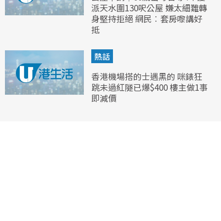
派天水圍130呎公屋 嫌太細難轉
身堅持拒絕 網民︰套房嚟講好
抵
熱話
香港機場搭的士遇黑的 咪錶狂
跳未過紅隧已爆$400 樓主做1事
即減價