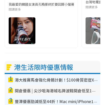
台灣地鐵宣
我最愛的韓國女演員孔曉振終於要回歸小螢幕啦!這次的劇本改編自同名
閱讀更多
閱讀更多
港生活限時優惠情報
1
港大推賽馬會強化骨骼計劃！$100骨質密度X光檢查 完成免費運動訓練送超市禮券！附參加資格
2
開倉優惠 | 尖沙咀海港城名牌波鞋開倉低至1折！On鞋$899起／Joy&Peace鞋履$98起
3
豐澤優惠勁減低至44折！Mac mini/iPhone17Pro大減價！廚房家電$220起