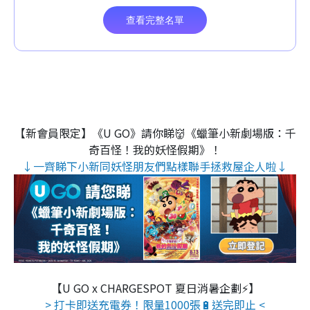
【新會員限定】《U GO》請你睇👹《蠟筆小新劇場版：千
奇百怪！我的妖怪假期》！
↓一齊睇下小新同妖怪朋友們點樣聯手拯救屋企人啦↓
【U GO x CHARGESPOT 夏日消暑企劃⚡】
> 打卡即送充電券！限量1000張🔋送完即止 <