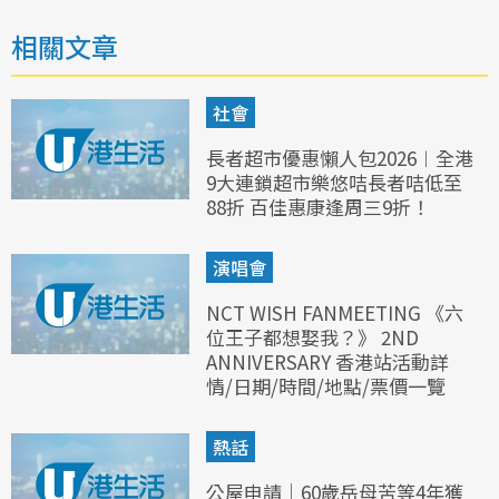
相關文章
社會
長者超市優惠懶人包2026︱全港
9大連鎖超市樂悠咭長者咭低至
88折 百佳惠康逢周三9折！
演唱會
NCT WISH FANMEETING 《六
位王子都想娶我？》 2ND
ANNIVERSARY 香港站活動詳
情/日期/時間/地點/票價一覽
熱話
公屋申請｜60歲岳母苦等4年獲