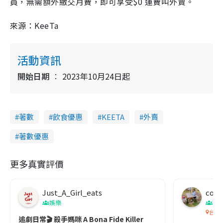
員，無需額外繳交月費，即可享受$0 運費叫外賣。
來源：KeeTa
活動資訊
開始日期
2023年10月24日起
著數
飲食優惠
KEETA
外賣
著數優惠
更多真實評價
Just_A_Girl_eats
co c
娛樂
吹
台灣
追劇日常🎬 殺手媽咪 A Bona Fide Killer