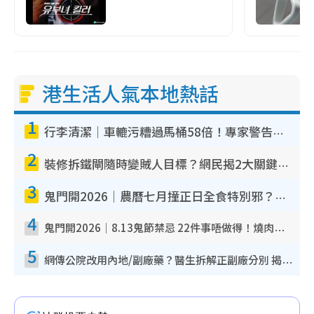
港生活人氣本地熱話
1
行李清潔｜車轆污糟過馬桶58倍！專家警告忌用酒精抹 教1招免污手除菌
2
裝修拆鐵閘隨時變賊人目標？網民揭2大關鍵用途：裝新式等於白裝？附新舊鐵閘分別
3
鬼門開2026｜農曆七月撞正日全食特別邪？專家警告切忌做一事！揭4大禁忌+2招保平安
4
鬼門開2026｜8.13鬼節禁忌 22件事唔做得！燒肉、刺身要少食？半夜勿吹口哨/打呢個電話
5
網傳公院改用內地/副廠藥？醫生拆解正副廠分別 揭4類人換藥隨時出事