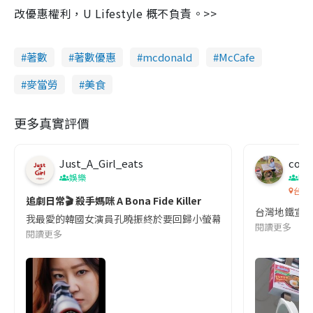
改優惠權利，U Lifestyle 概不負責。>>
著數
著數優惠
mcdonald
McCafe
麥當勞
美食
更多真實評價
Just_A_Girl_eats
co c
娛樂
吹
台灣
追劇日常🎬 殺手媽咪 A Bona Fide Killer
台灣地鐵宣
我最愛的韓國女演員孔曉振終於要回歸小螢幕啦!這次的劇本改編自同名
閱讀更多
閱讀更多