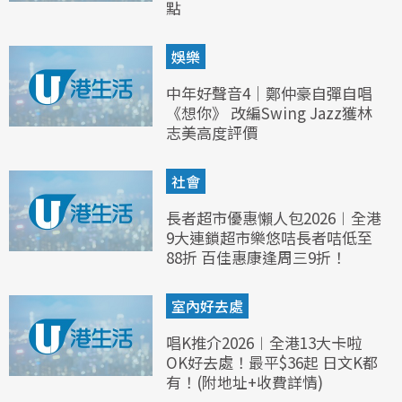
點
娛樂
中年好聲音4｜鄭仲豪自彈自唱
《想你》 改編Swing Jazz獲林
志美高度評價
社會
長者超市優惠懶人包2026︱全港
9大連鎖超市樂悠咭長者咭低至
88折 百佳惠康逢周三9折！
室內好去處
唱K推介2026︱全港13大卡啦
OK好去處！最平$36起 日文K都
有！(附地址+收費詳情)