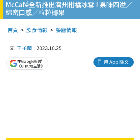
McCafé全新推出濟州柑橘冰雪 ! 果味四溢／
綿密口感／粒粒椰果
首頁
飲食情報
餐廳情報
文:
王子晴
2023.10.25
在Google追蹤
用 App 睇文
《UHK 港生活》