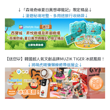
↓「森境奇緣夏日異想尋龍記」限定精品↓
↓漫遊秘境地墊、多用途旅行收納袋↓
【送您🐯】韓國超人氣文創品牌MUZIK TIGER 冰感風扇！
↓將萌虎嘅慵懶療癒帶返屋企↓