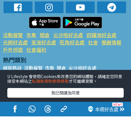
活動展覽
市集
開倉
尖沙咀好去處
銅鑼灣好去處
元朗好去處
荃灣好去處
旺角好去處
社會
餐廳情報
戶外郊遊
社會福利
熱門類別
網民熱話
活動展覽
市集
開倉
尖沙咀好去處
銅鑼灣好去處
元朗好去處
荃灣好去處
旺角好去處
社會
U Lifestyle 會使用Cookies來改善您的網站體驗，請確定您同意
接受本網站之
私隱政策和使用條款
才可繼續瀏覽。
餐廳情報
戶外郊遊
熱門標籤
我已閱讀及同意
#UGO搵好去處
#人氣活動推介
#美食社群熱話
#親子玩樂好去處
#ULifestyle應用程式
#限時搶
本週好去處
#UJetso禮物放送
#ULifestyle商戶中心
#著數
#網絡熱話
香港經濟日報版權所有©2026