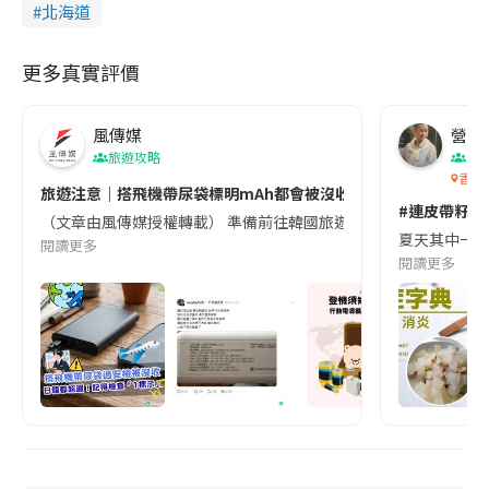
北海道
更多真實評價
風傳媒
營養教
旅遊攻略
生
香港
旅遊注意｜搭飛機帶尿袋標明mAh都會被沒收😱出發前切記檢查「1
#連皮帶籽都
（文章由風傳媒授權轉載） 準備前往韓國旅遊的民眾，近期要特別留
夏天其中一種時
閱讀更多
閱讀更多