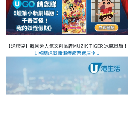
【送您🐯】韓國超人氣文創品牌MUZIK TIGER 冰感風扇！
↓將萌虎嘅慵懶療癒帶返屋企↓