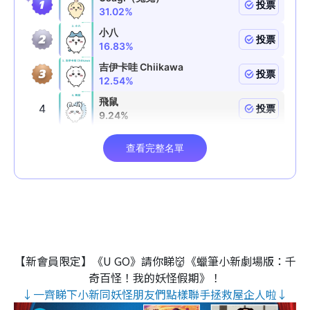
【新會員限定】《U GO》請你睇👹《蠟筆小新劇場版：千
奇百怪！我的妖怪假期》！
↓一齊睇下小新同妖怪朋友們點樣聯手拯救屋企人啦↓