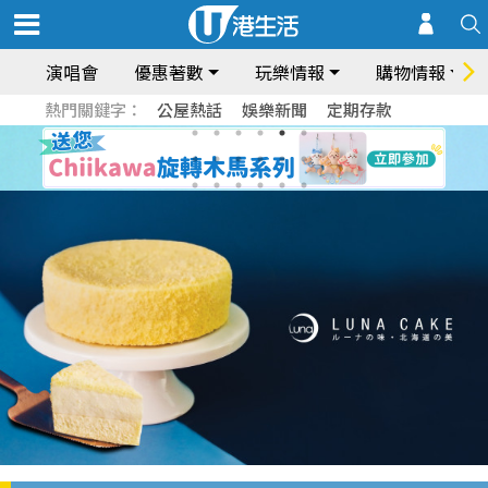
演唱會
優惠著數
玩樂情報
購物情報
熱門關鍵字：
公屋熱話
娛樂新聞
定期存款