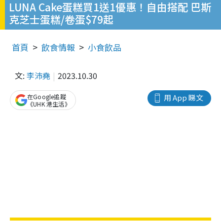
LUNA Cake蛋糕買1送1優惠！自由搭配 巴斯
克芝士蛋糕/卷蛋$79起
首頁
飲食情報
小食飲品
文:
李沛堯
2023.10.30
在Google追蹤
用 App 睇文
《UHK 港生活》