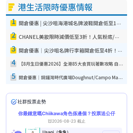
港生活限時優惠情報
1
開倉優惠 | 尖沙咀海港城名牌波鞋開倉低至1折！On鞋$899起／Joy&Peace鞋履$98起
2
CHANEL美妝限時減價低至3折！人氣粉底/唇膏/精華液低至$275！COCO香水都有平
3
開倉優惠｜尖沙咀名牌行李箱開倉低至4折！一連5日 American Tourister/ace./Hallmark $200起！
4
【8月生日優惠2026】全港85大食買玩著數攻略 自助餐/火鍋放題同行免費＋誠品/DONKI送現金券
5
開倉優惠｜銅鑼灣時代廣場Doughnut/Campo Marzio開倉低至1折！背囊、書包、手袋劈價$200起