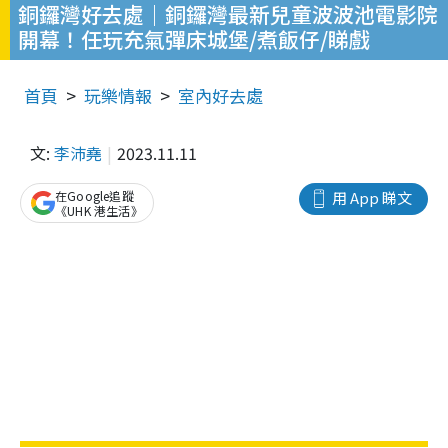
銅鑼灣好去處｜銅鑼灣最新兒童波波池電影院
開幕！任玩充氣彈床城堡/煮飯仔/睇戲
首頁
玩樂情報
室內好去處
文:
李沛堯
2023.11.11
在Google追蹤
用 App 睇文
《UHK 港生活》