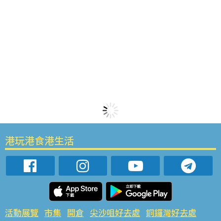
港玩港食港生活
活動展覽
市集
開倉
尖沙咀好去處
銅鑼灣好去處