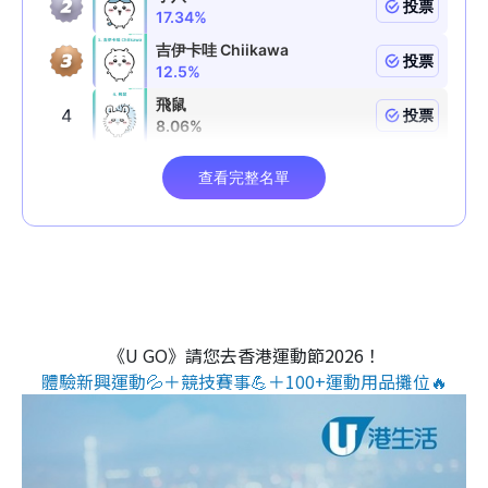
《U GO》請您去香港運動節2026！
體驗新興運動💦＋競技賽事💪＋100+運動用品攤位🔥