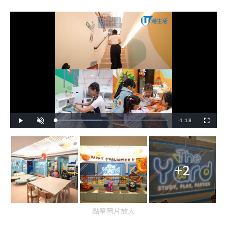
R
-
1:18
L
P
U
F
o
l
n
u
a
a
m
l
e
d
y
u
l
e
t
s
d
e
c
m
:
r
4
e
1
+2
e
a
.
n
5
4
i
%
n
點擊圖片放大
i
n