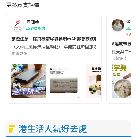
更多真實評價
風傳媒
營養教
旅遊攻略
生
香港
旅遊注意｜搭飛機帶尿袋標明mAh都會被沒收😱出發前切記檢查「1
#連皮帶籽都
（文章由風傳媒授權轉載） 準備前往韓國旅遊的民眾，近期要特別留
夏天其中一種時
閱讀更多
閱讀更多
港生活人氣好去處