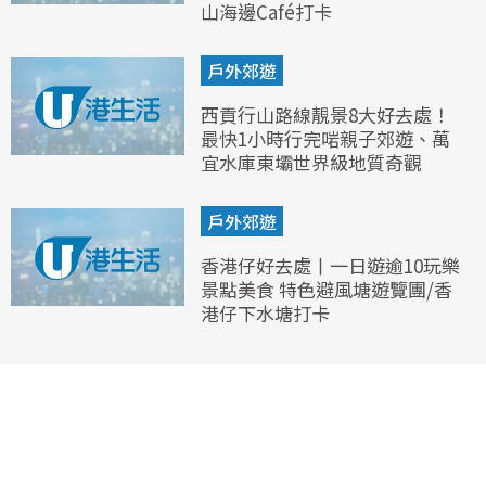
山海邊Café打卡
戶外郊遊
西貢行山路線靚景8大好去處！
最快1小時行完啱親子郊遊、萬
宜水庫東壩世界級地質奇觀
戶外郊遊
香港仔好去處丨一日遊逾10玩樂
景點美食 特色避風塘遊覽團/香
港仔下水塘打卡