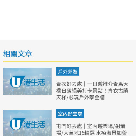
相關文章
戶外郊遊
青衣好去處｜一日遊推介青馬大
橋日落絕美打卡景點！青衣古蹟
天梯/必玩戶外攀登牆
室內好去處
屯門好去處｜室內遊樂場/射箭
場/大草地15精選 水療海景如釜