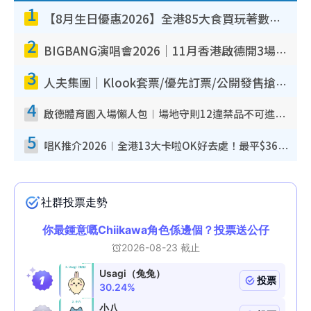
1
【8月生日優惠2026】全港85大食買玩著數攻略 自助餐/火鍋放題同行免費＋誠品/DONKI送現金券
2
BIGBANG演唱會2026｜11月香港啟德開3場！實名制VIP申請、優先購票攻略
3
人夫集團｜Klook套票/優先訂票/公開發售搶飛攻略！附票價.購票連結.場地座位表
4
啟德體育園入場懶人包︱場地守則12違禁品不可進場准帶細水樽但全場禁樽蓋！應援牌有限制！
5
唱K推介2026︱全港13大卡啦OK好去處！最平$36起 日文K都有！(附地址+收費詳情)