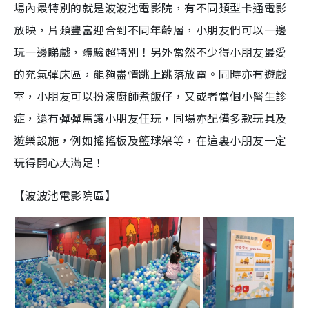
場內最特別的就是波波池電影院，有不同類型卡通電影
g
放映，片類豐富迎合到不同年齡層，小朋友們可以一邊
T
玩一邊睇戲，體驗超特別！另外當然不少得小朋友最愛
i
的充氣彈床區，能夠盡情跳上跳落放電。同時亦有遊戲
m
室，小朋友可以扮演廚師煮飯仔，又或者當個小醫生診
e
症，還有彈彈馬讓小朋友仼玩，同場亦配備多款玩具及
遊樂設施，例如搖搖板及籃球架等，在這裏小朋友一定
玩得開心大滿足！
【波波池電影院區】