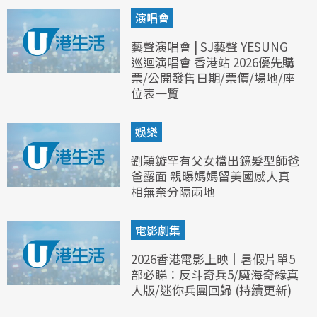
演唱會
藝聲演唱會 | SJ藝聲 YESUNG
巡迴演唱會 香港站 2026優先購
票/公開發售日期/票價/場地/座
位表一覽
娛樂
劉穎鏇罕有父女檔出鏡髮型師爸
爸露面 親曝媽媽留美國感人真
相無奈分隔兩地
電影劇集
2026香港電影上映｜暑假片單5
部必睇：反斗奇兵5/魔海奇緣真
人版/迷你兵團回歸 (持續更新)