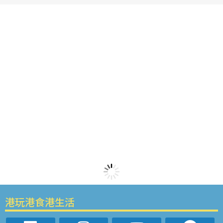
港玩港食港生活