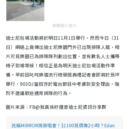
點擊圖片放大
迪士尼包場活動將於明日11月1日舉行，然而今日（31
日）網絡上竟傳出迪士尼樂園門外已出現排隊人龍，相
片可見樂園已為排隊隊列劃出位置，並有數名人士攜帶
椅子到場等候！相信正是為明天迪士尼包場活動作準
備。早前因叱咤樂壇流行榜頒獎典禮記者會即將於昂坪
舉行，903DJ當奴亦於電台節目中考慮到安全理由，強
烈不建議歌迷通宵排隊的行為。
圖片來源︰FB@我真係好鍾意迪士尼資訊分享群
訛稱MIRROR搞簽唱會！$1100見偶像2小時？Edan