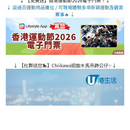
↓ 【免費送】香港運動節2026電子門票！↓
↓ 設過百運動用品攤位 / 可現場體驗多項新穎運動及觀賞
賽事🔥 ↓
↓ 【社群送您🎠】Chiikawa迴旋木⾺吊飾公仔✨↓