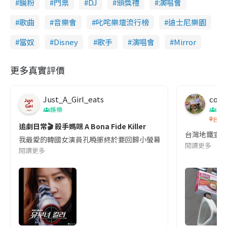
鏡粉
門票
DJ
頒獎禮
演唱會
歌曲
音樂會
叱咤樂壇流行榜
迪士尼樂園
當奴
Disney
歌手
演唱會
Mirror
更多真實評價
Just_A_Girl_eats
co c
娛樂
吹
台灣
追劇日常🎬 殺手媽咪 A Bona Fide Killer
台灣地鐵宣
我最愛的韓國女演員孔曉振終於要回歸小螢幕啦!這次的劇本改編自同名
閱讀更多
閱讀更多