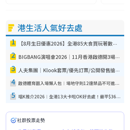
港生活人氣好去處
1
【8月生日優惠2026】全港85大食買玩著數攻略 自助餐/火鍋放題同行免費＋誠品/DONKI送現金券
2
BIGBANG演唱會2026｜11月香港啟德開3場！實名制VIP申請、優先購票攻略
3
人夫集團｜Klook套票/優先訂票/公開發售搶飛攻略！附票價.購票連結.場地座位表
4
啟德體育園入場懶人包︱場地守則12違禁品不可進場准帶細水樽但全場禁樽蓋！應援牌有限制！
5
唱K推介2026︱全港13大卡啦OK好去處！最平$36起 日文K都有！(附地址+收費詳情)