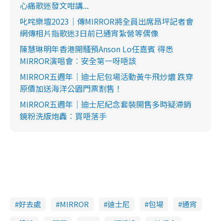
心痛歌迷發文咁講...
叱咤樂壇2023｜傳MIRROR將全員出席昂坪記者會
網傳相片指歌迷3日前已通宵紮營等偶像
陳慧琳明年香港開騷預Anson Lo任嘉賓 得悉
MIRROR演唱會︰安全第一呀唔該
MIRROR五週年｜迪士尼包場活動黃牛飛炒燶 跌穿
原價加送海洋公園門票割售！
MIRROR五週年｜迪士尼紀念套裝開售多時疑滯銷
鏡粉洗版炮轟︰買唔落手
好去處
MIRROR
迪士尼
包場
通宵