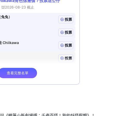
睇👹《蠟筆小新劇場版：千奇百怪！我的妖怪假期》！