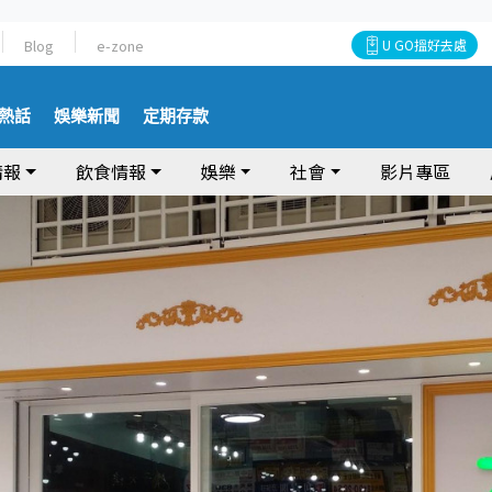
Blog
e-zone
U GO搵好去處
熱話
娛樂新聞
定期存款
情報
飲食情報
娛樂
社會
影片專區