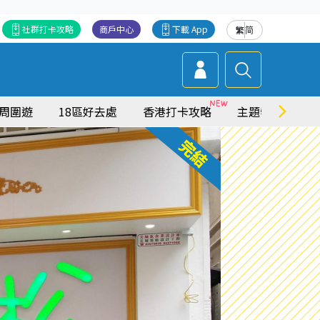
社群打卡攻略
商戶中心
下載 App
繁
简
周圍遊
18區好去處
香港打卡攻略
主題特集