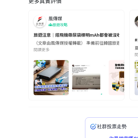
更多真實評價
風傳媒
旅遊攻略
旅遊注意｜搭飛機帶尿袋標明mAh都會被沒收😱出發前
（文章由風傳媒授權轉載） 準備前往韓國旅遊的民眾，
夏
閱讀更多