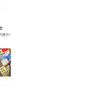

帶的行動電源機身已標示「10000mAh」，卻仍被要求當場丟棄，讓他
注力提升!｣ 長時間對住電腦､剪片寫稿,成日覺得眼睛乾澀､腦袋好似｢斷線｣｡試咗
好多鮮為人知嘅好處：減肥、消水腫、降血脂、美白養顏👇 冬瓜5大功效✨ 1️⃣ 利尿