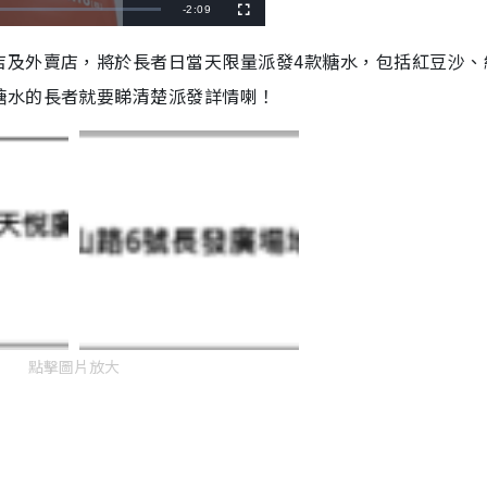
R
-
2:09
F
u
l
e
l
店及外賣店，將於長者日當天限量派發4款糖水，包括紅豆沙、
s
c
m
r
糖水的長者就要睇清楚派發詳情喇！
e
e
a
n
i
n
i
n
g
T
i
點擊圖片放大
m
e