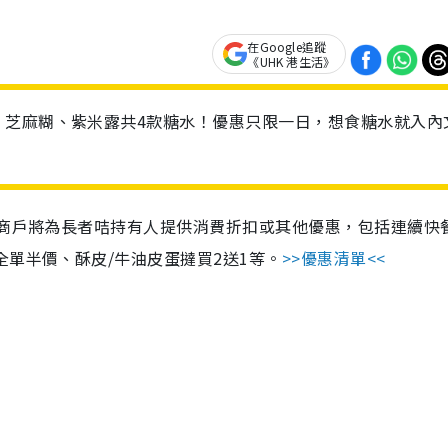
在Google追蹤
《UHK 港生活》
、芝麻糊、紫米露共4款糖水！優惠只限一日，想食糖水就入內
及商戶將為長者咭持有人提供消費折扣或其他優惠，包括連續快
全單半價、酥皮/牛油皮蛋撻買2送1等。
>>優惠清單<<