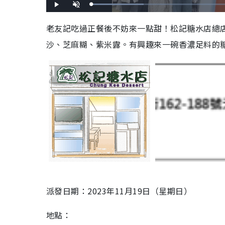
L
P
U
o
l
n
a
a
m
d
y
u
老友記吃過正餐後不妨來一點甜！松記糖水店總
e
t
d
e
:
沙、芝麻糊、紫米露。有興趣來一碗香濃足料的
2
5
.
1
2
%
派發日期：2023年11月19日（星期日）
地點：