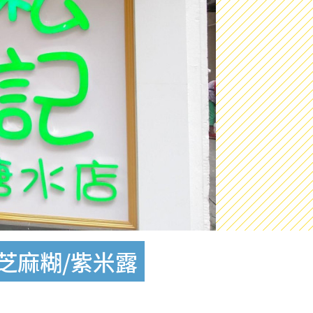
芝麻糊/紫米露