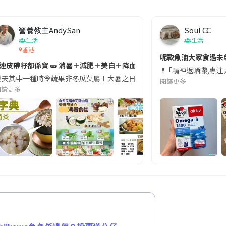
營養教主AndySan
Soul CC
生活
生活
香港
切記檢查「1標示」🚨
呢款魚油大家食過未
#連皮帶籽都係寶 🥒 消暑＋減肥＋美白＋降血脂
近期要特別留意隨身行李中的行動電源。一名旅客日前在機場安檢時，明明攜
💊 ｢精神返晒嚟,專
天其中一種時令蔬果非冬瓜莫屬！大暑之日，點都要飲碗冬瓜湯消暑解渴！除了解暑，冬瓜仲有
閱讀更多
閱讀更多