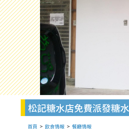
松記糖水店免費派發糖水
首頁
飲食情報
餐廳情報