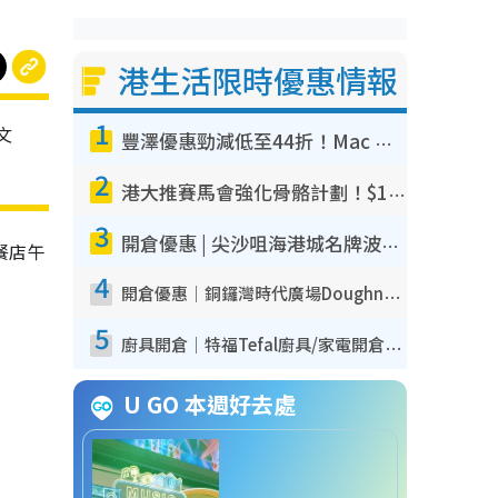
港生活限時優惠情報
1
文
豐澤優惠勁減低至44折！Mac mini/iPhone17Pro大減價！廚房家電$220起
2
港大推賽馬會強化骨骼計劃！$100骨質密度X光檢查 完成免費運動訓練送超市禮券！附參加資格
3
開倉優惠 | 尖沙咀海港城名牌波鞋開倉低至1折！On鞋$899起／Joy&Peace鞋履$98起
餐店午
4
開倉優惠｜銅鑼灣時代廣場Doughnut/Campo Marzio開倉低至1折！背囊、書包、手袋劈價$200起
5
廚具開倉｜特福Tefal廚具/家電開倉低至3折！$220起買平底鍋/炒鑊/湯煲！電飯煲/吸塵機/燙斗$418起
U GO 本週好去處