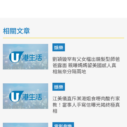
相關文章
娛樂
劉穎鏇罕有父女檔出鏡髮型師爸
爸露面 親曝媽媽留美國感人真
相無奈分隔兩地
娛樂
江美儀直斥某港姐食嘢肉酸冇家
教！當事人手寫信曝光揭終極真
相
電影劇集