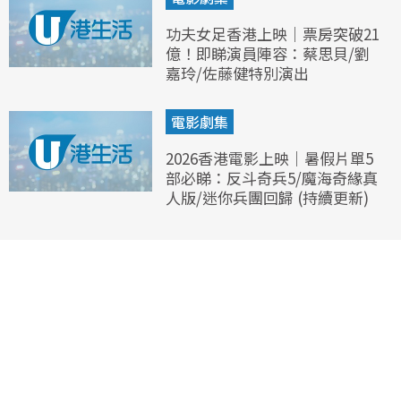
功夫女足香港上映｜票房突破21
億！即睇演員陣容：蔡思貝/劉
嘉玲/佐藤健特別演出
電影劇集
2026香港電影上映｜暑假片單5
部必睇：反斗奇兵5/魔海奇緣真
人版/迷你兵團回歸 (持續更新)