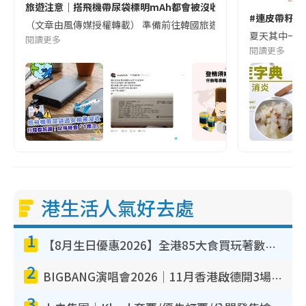
旅遊注意｜搭飛機帶尿袋標明mAh都會被沒收😱出發前切記檢查「1
#連皮帶籽都
（文章由風傳媒授權轉載） 準備前往韓國旅遊的民眾，近期要特別留
夏天其中一種時
閱讀更多
閱讀更多
港生活人氣好去處
1
【8月生日優惠2026】全港85大食買玩著數攻略 自助餐/火鍋放題同行免費＋誠品/DONKI送現金券
2
BIGBANG演唱會2026｜11月香港啟德開3場！實名制VIP申請、優先購票攻略
3