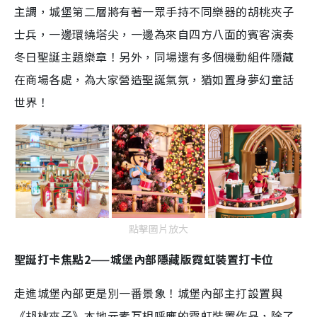
主調，城堡第二層將有著一眾手持不同樂器的胡桃夾子
士兵，一邊環繞塔尖，一邊為來自四方八面的賓客演奏
冬日聖誕主題樂章！另外，同場還有多個機動組件隱藏
在商場各處，為大家營造聖誕氣氛，猶如置身夢幻童話
世界！
點擊圖片放大
聖誕打卡焦點2——城堡內部隱藏版霓虹裝置打卡位
走進城堡內部更是別一番景象！城堡內部主打設置與
《胡桃夾子》本地元素互相呼應的霓虹裝置作品，除了