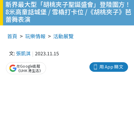
新界最大型「胡桃夾子聖誕盛會」登陸圍方！
8米高童話城堡 / 雪橇打卡位 /《胡桃夾子》芭
蕾舞表演
首頁
玩樂情報
活動展覽
文:
張凱淇
2023.11.15
在Google追蹤
用 App 睇文
《UHK 港生活》