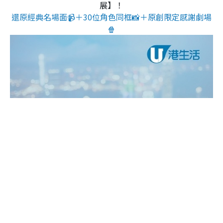
展】！
還原經典名場面📹＋30位角色同框📸＋原創限定感謝劇場
🍿