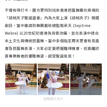
不僅有得打卡，圍方更特別找來香港芭蕾舞團在商場的
「胡桃夾子聖誕盛會」內為大家上演《胡桃夾子》精選
劇目，當中邀請到舞團藝術總監衛承天 (Septime
Webre) 以20世紀初香港為背景改編，並在表演中揉合
本土文化與傳統芭蕾舞。當中多個指定周末更會有見面
會及芭蕾舞表演，大家必定要把握難得機會，近距離欣
賞專業舞者的優雅舞姿，感受聖誕氣氛！
+2
點擊圖片放大