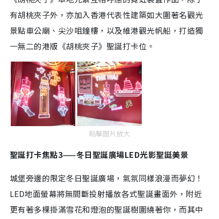
有胡桃夾子外，亦加入香港代表性建築如大圍著名觀光
景點車公廟、尖沙咀鐘樓，以及維港觀光帆船，打造獨
一無二的港版《胡桃夾子》聖誕打卡位。
點擊圖片放大
聖誕打卡焦點3——冬日聖誕廣場LED光影聖誔美景
城堡旁邊的限定冬日聖誕廣場，氣氛同樣浪漫而夢幻！
LED地面螢幕將無間斷投射播放各式聖誕畫面外，附近
更有著多棵掛滿雪花和燈泡的聖誕樹圍繞著你，而其中