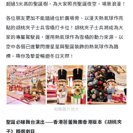
超過5米高的聖誕樹，為大家照亮聖誕夜空，場景浪漫！
各位朋友更加不能錯過位於廣場旁、以漫天熱氣球作亮
點的胡桃夾子士兵雪橇打卡位！胡桃夾子士兵將成為大
家的專屬駕駛員，運用熱氣球作為雪橇的動力來源，以
空中各個已連繫閃爍星星與聖誕裝飾的熱氣球作為路
標，帶你及摯愛暢遊冬日天際！
點擊圖片放大
聖誕必睇舞台演出——香港芭蕾舞團香港版本《胡桃夾
子》精選劇目