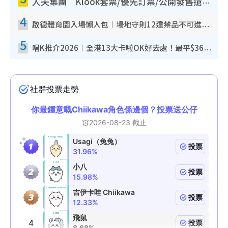
人夫集團｜Klook套票/優先訂票/公開發售搶飛攻略！附票價.購票連結.場地座位表
4
啟德體育園入場懶人包︱場地守則12違禁品不可進場准帶細水樽但全場禁樽蓋！應援牌有限制！
5
唱K推介2026︱全港13大卡啦OK好去處！最平$36起 日文K都有！(附地址+收費詳情)