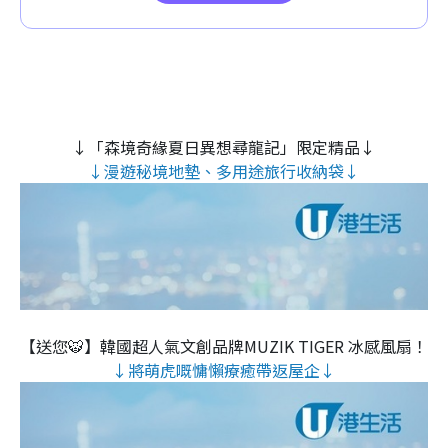
↓「森境奇緣夏日異想尋龍記」限定精品↓
↓漫遊秘境地墊、多用途旅行收納袋↓
【送您🐯】韓國超人氣文創品牌MUZIK TIGER 冰感風扇！
↓將萌虎嘅慵懶療癒帶返屋企↓