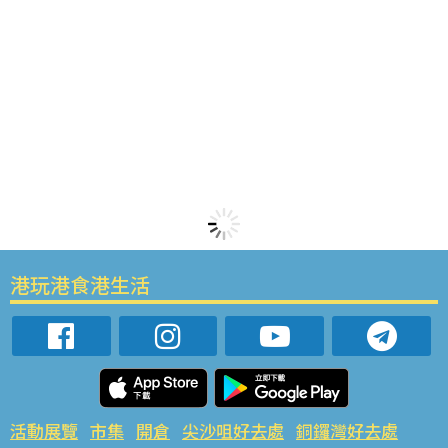
港玩港食港生活
活動展覽
市集
開倉
尖沙咀好去處
銅鑼灣好去處