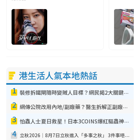
港生活人氣本地熱話
1
裝修拆鐵閘隨時變賊人目標？網民揭2大關鍵用途：裝新式等於白裝？附新舊鐵閘分別
2
網傳公院改用內地/副廠藥？醫生拆解正副廠分別 揭4類人換藥隨時出事
3
怕蟲人士夏日救星！日本3COINS爆紅驅蟲神器$45起 1招「全程免觸碰」輕鬆搞定小強
4
立秋2026｜8月7日立秋進入「多事之秋」 3件事唔做得！專家教6招開運 清枱頭／銀包納氣接好運