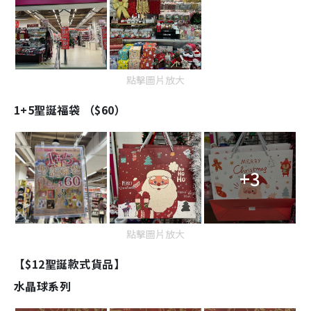
點擊圖片放大
1+5聖誕福袋 （$60）
+3
點擊圖片放大
【$12聖誕款式貨品】
水晶球系列