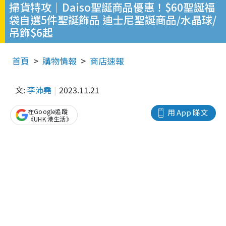
掃貨特攻｜Daiso聖誕商品優惠！$60聖誕福
袋自選5件聖誕飾品 迪士尼聖誕商品/水晶球/
吊飾$6起
首頁
購物情報
商店速報
文:
李沛堯
2023.11.21
在Google追蹤
用 App 睇文
《UHK 港生活》