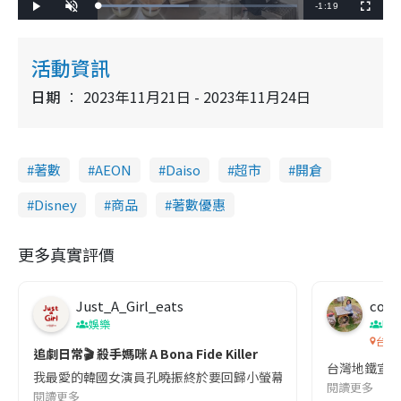
R
-
1:19
L
P
U
F
o
l
n
u
a
a
m
l
e
d
y
u
l
e
t
s
d
e
c
活動資訊
m
:
r
4
e
5
e
a
.
日期
2023年11月21日 - 2023年11月24日
n
6
2
i
%
n
著數
AEON
Daiso
超市
開倉
i
n
Disney
商品
著數優惠
g
更多真實評價
T
i
Just_A_Girl_eats
m
co c
娛樂
吹
e
台灣
追劇日常🎬 殺手媽咪 A Bona Fide Killer
台灣地鐵宣
我最愛的韓國女演員孔曉振終於要回歸小螢幕啦!這次的劇本改編自同名
閱讀更多
閱讀更多