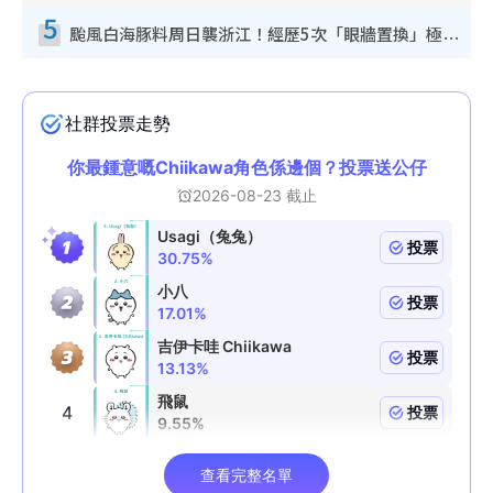
5
颱風白海豚料周日襲浙江！經歷5次「眼牆置換」極罕見 成登陸內地最長途颱風