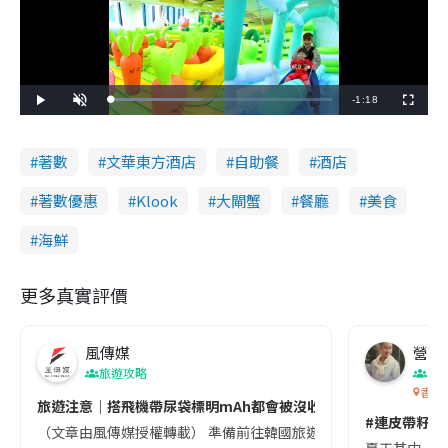
R
-
1:18
L
P
U
F
o
l
n
u
a
a
m
l
e
d
y
u
l
e
t
s
d
e
c
著數
文華東方酒店
自助餐
酒店
m
:
r
4
e
1
e
a
.
n
著數優惠
Klook
大閘蟹
餐廳
美食
5
4
i
%
海鮮
n
i
更多真實評價
n
g
風傳媒
營養教
旅遊攻略
T
生
香港
i
旅遊注意｜搭飛機帶尿袋標明mAh都會被沒收😱出發前切記檢查「1
#連皮帶籽都
（文章由風傳媒授權轉載） 準備前往韓國旅遊的民眾，近期要特別留
m
夏天其中一種時