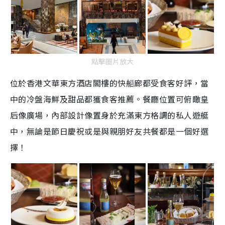
點擊圖片放大
位於香港文華東方酒店閣樓的快船廊都受食客好評，當
中的冷盤海鮮及甜品都獲食客推薦。餐廳位置可俯瞰皇
后像廣場，內部設計像置身於充滿東方格調的私人遊艇
中，無論是節日慶祝或是與親朋好友共餐都是一個好選
擇！