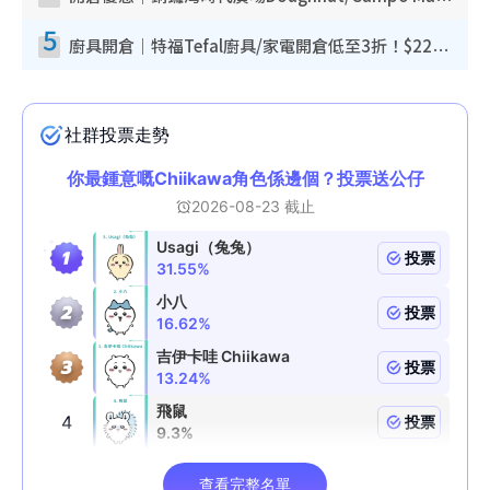
5
廚具開倉｜特福Tefal廚具/家電開倉低至3折！$220起買平底鍋/炒鑊/湯煲！電飯煲/吸塵機/燙斗$418起