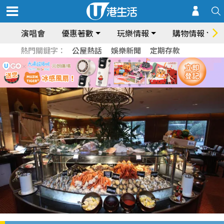
演唱會
優惠著數
玩樂情報
購物情報
熱門關鍵字：
公屋熱話
娛樂新聞
定期存款