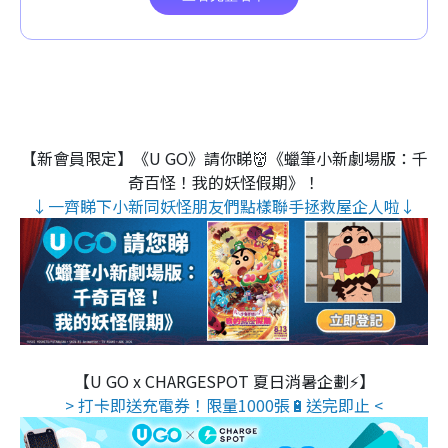
【新會員限定】《U GO》請你睇👹《蠟筆小新劇場版：千
奇百怪！我的妖怪假期》！
↓一齊睇下小新同妖怪朋友們點樣聯手拯救屋企人啦↓
【U GO x CHARGESPOT 夏日消暑企劃⚡】
> 打卡即送充電券！限量1000張🔋送完即止 <