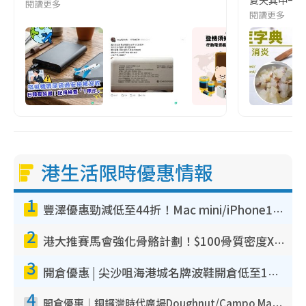
閱讀更多
e
閱讀更多
港生活限時優惠情報
1
豐澤優惠勁減低至44折！Mac mini/iPhone17Pro大減價！廚房家電$220起
2
港大推賽馬會強化骨骼計劃！$100骨質密度X光檢查 完成免費運動訓練送超市禮券！附參加資格
3
開倉優惠 | 尖沙咀海港城名牌波鞋開倉低至1折！On鞋$899起／Joy&Peace鞋履$98起
4
開倉優惠｜銅鑼灣時代廣場Doughnut/Campo Marzio開倉低至1折！背囊、書包、手袋劈價$200起