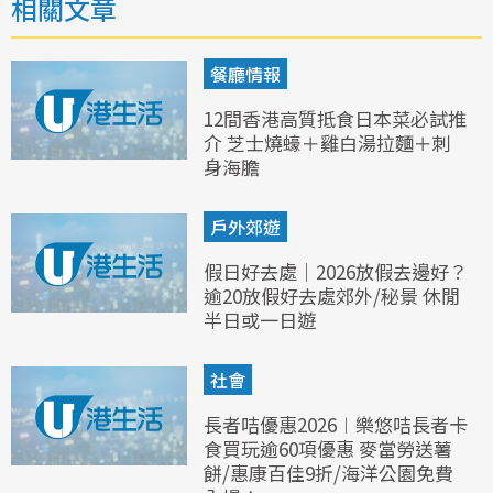
相關文章
餐廳情報
12間香港高質抵食日本菜必試推
介 芝士燒蠔＋雞白湯拉麵＋刺
身海膽
戶外郊遊
假日好去處｜2026放假去邊好？
逾20放假好去處郊外/秘景 休閒
半日或一日遊
社會
長者咭優惠2026︱樂悠咭長者卡
食買玩逾60項優惠 麥當勞送薯
餅/惠康百佳9折/海洋公園免費