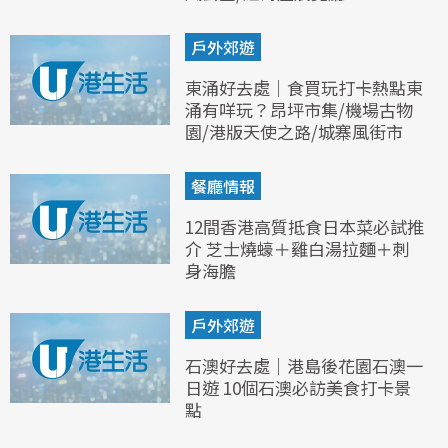
戶外郊遊
東涌好去處｜食買玩打卡熱點東
涌有咩玩？昂坪市集/機場古物
園/港版天使之路/城寨風街市
餐廳情報
12間香港高質抵食日本菜必試推
介 芝士燒蠔＋雞白湯拉麵＋刺
身海膽
戶外郊遊
石澳好去處｜港島後花園石澳一
日遊 10個石澳必訪美食打卡景
點