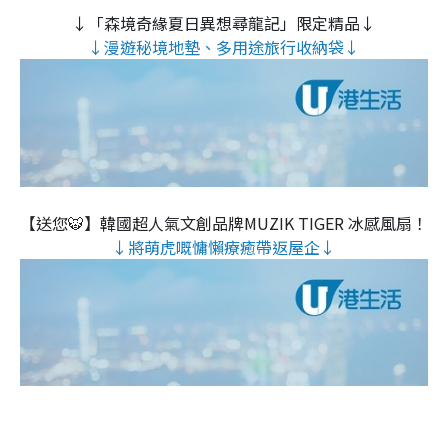
↓「森境奇緣夏日異想尋龍記」限定精品↓
↓漫遊秘境地墊、多用途旅行收納袋↓
【送您🐯】韓國超人氣文創品牌MUZIK TIGER 冰感風扇！
↓將萌虎嘅慵懶療癒帶返屋企↓