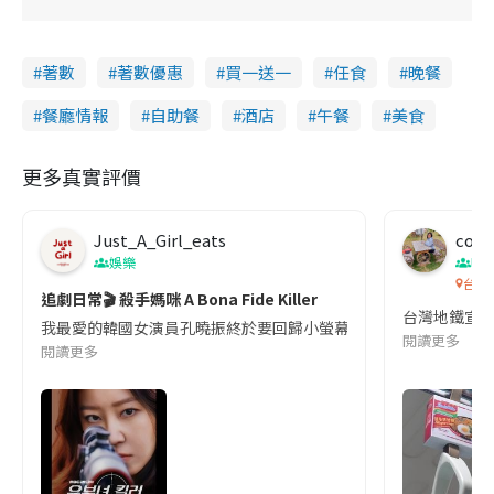
著數
著數優惠
買一送一
任食
晚餐
餐廳情報
自助餐
酒店
午餐
美食
更多真實評價
Just_A_Girl_eats
co c
娛樂
吹
台灣
追劇日常🎬 殺手媽咪 A Bona Fide Killer
台灣地鐵宣
我最愛的韓國女演員孔曉振終於要回歸小螢幕啦!這次的劇本改編自同名
閱讀更多
閱讀更多