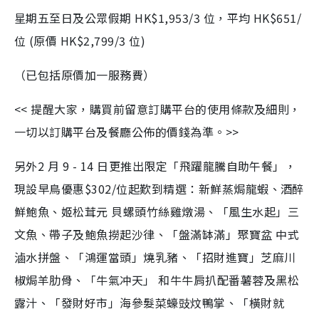
星期五至日及公眾假期 HK$1,953/3 位，平均 HK$651/
位 (原價 HK$2,799/3 位)
（已包括原價加一服務費）
<< 提醒大家，購買前留意訂購平台的使用條款及細則，
一切以訂購平台及餐廳公佈的價錢為準。>>
另外2 月 9 - 14 日更推出限定「飛躍龍騰自助午餐」，
現設早鳥優惠$302/位起歎到精選：新鮮蒸焗龍蝦、酒醉
鮮鮑魚、姬松茸元 貝螺頭竹絲雞燉湯、「風生水起」三
文魚、帶子及鮑魚撈起沙律、「盤滿缽滿」聚寶盆 中式
滷水拼盤、「鴻運當頭」燒乳豬、「招財進寶」芝麻川
椒焗羊肋骨、「牛氣冲天」 和牛牛肩扒配番薯蓉及黑松
露汁、「發財好市」海參髮菜蠔豉炆鴨掌、「橫財就