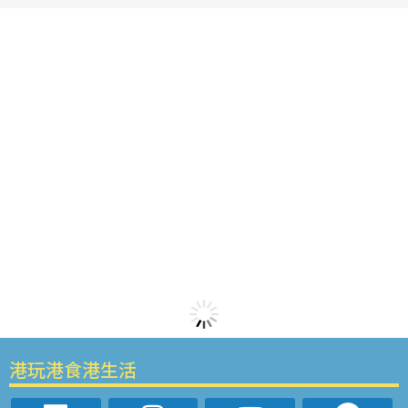
港玩港食港生活