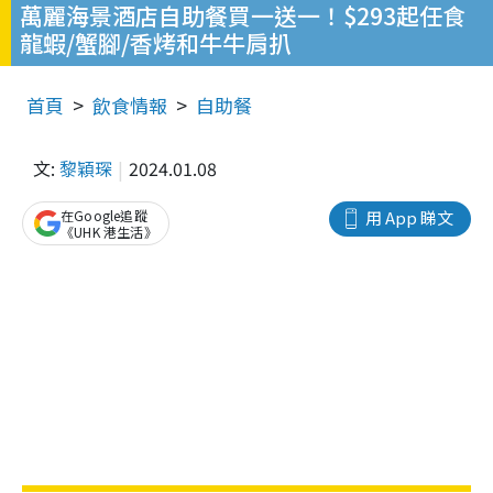
萬麗海景酒店自助餐買一送一！$293起任食
龍蝦/蟹腳/香烤和牛牛肩扒
首頁
飲食情報
自助餐
文:
黎穎琛
2024.01.08
在Google追蹤
用 App 睇文
《UHK 港生活》