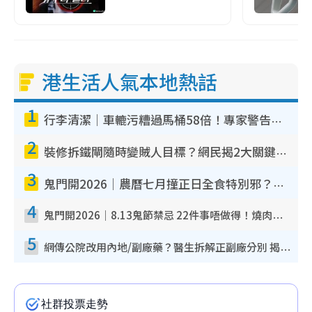
港生活人氣本地熱話
1
行李清潔｜車轆污糟過馬桶58倍！專家警告忌用酒精抹 教1招免污手除菌
2
裝修拆鐵閘隨時變賊人目標？網民揭2大關鍵用途：裝新式等於白裝？附新舊鐵閘分別
3
鬼門開2026｜農曆七月撞正日全食特別邪？專家警告切忌做一事！揭4大禁忌+2招保平安
4
鬼門開2026｜8.13鬼節禁忌 22件事唔做得！燒肉、刺身要少食？半夜勿吹口哨/打呢個電話
5
網傳公院改用內地/副廠藥？醫生拆解正副廠分別 揭4類人換藥隨時出事