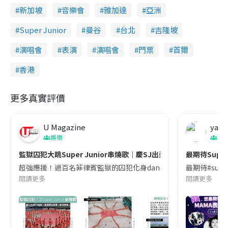
新加坡
音樂會
雅加達
亞洲
Super Junior
曼谷
台北
吉隆坡
演唱會
表演
演唱會
門票
首爾
香港
更多真實評價
U Magazine
yach
娛樂
演
監獄囚犯大跳Super Junior串燒歌｜慶SJ出道20週年！獲讚排
最期待Super
超強應援！過百名菲律賓監獄的囚犯化身dancers慶祝 Super Junior 出道2
最期待#sup
閱讀更多
閱讀更多