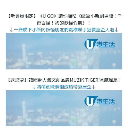
【新會員限定】《U GO》請你睇👹《蠟筆小新劇場版：千
奇百怪！我的妖怪假期》！
↓一齊睇下小新同妖怪朋友們點樣聯手拯救屋企人啦↓
【送您🐯】韓國超人氣文創品牌MUZIK TIGER 冰感風扇！
↓將萌虎嘅慵懶療癒帶返屋企↓