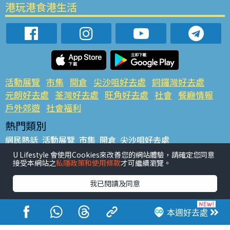
港玩港食港生活
活動展覽
市集
開倉
尖沙咀好去處
銅鑼灣好去處
元朗好去處
荃灣好去處
旺角好去處
社會
餐廳情報
戶外郊遊
社會福利
熱門類別
網民熱話
活動展覽
市集
開倉
尖沙咀好去處
銅鑼灣好去處
元朗好去處
荃灣好去處
旺角好去處
社會
U Lifestyle 會使用Cookies來改善您的網站體驗，請確定您同意
接受本網站之
私隱政策和使用條款
才可繼續瀏覽。
餐廳情報
戶外郊遊
熱門標籤
我已閱讀及同意
#UGO搵好去處
#人氣活動推介
#美食社群熱話
#親子玩樂好去處
#ULifestyle應用程式
#限時搶
本週好去處
#UJetso禮物放送
#ULifestyle商戶中心
#著數
#網絡熱話