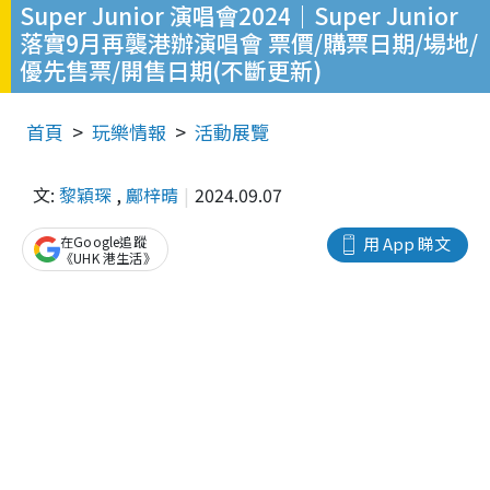
Super Junior 演唱會2024｜Super Junior
落實9月再襲港辦演唱會 票價/購票日期/場地/
優先售票/開售日期(不斷更新)
首頁
玩樂情報
活動展覽
文:
黎穎琛
,
鄺梓晴
2024.09.07
在Google追蹤
用 App 睇文
《UHK 港生活》