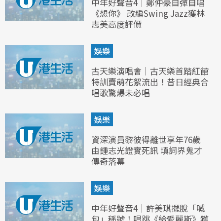
中年好聲音4｜鄭仲豪自彈自唱
《想你》 改編Swing Jazz獲林
志美高度評價
娛樂
古天樂演唱會｜古天樂首踏紅館
特訓賣萌花絮流出！昔日經典合
唱歌驚爆未必唱
娛樂
資深演員黎彼得離世享年76歲
由鍾志光證實死訊 填詞界鬼才
傳奇落幕
娛樂
中年好聲音4｜許美琪擺脫「喊
包」稱號！唱跳《給愛麗斯》獲