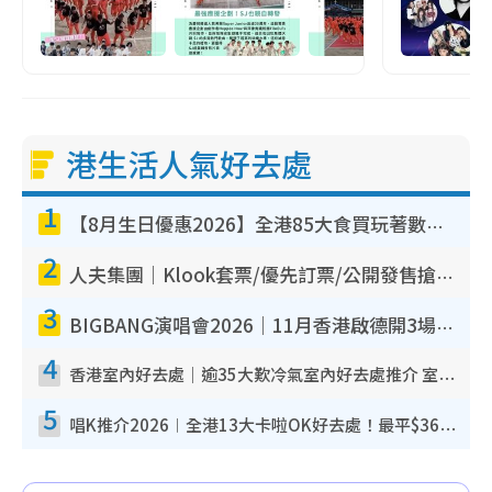
港生活人氣好去處
1
【8月生日優惠2026】全港85大食買玩著數攻略 自助餐/火鍋放題同行免費＋誠品/DONKI送現金券
2
人夫集團｜Klook套票/優先訂票/公開發售搶飛攻略！附票價.購票連結.場地座位表
3
BIGBANG演唱會2026｜11月香港啟德開3場！實名制VIP申請、優先購票攻略
4
香港室內好去處｜逾35大歎冷氣室內好去處推介 室內活動免費避雨無懼落雨
5
唱K推介2026︱全港13大卡啦OK好去處！最平$36起 日文K都有！(附地址+收費詳情)