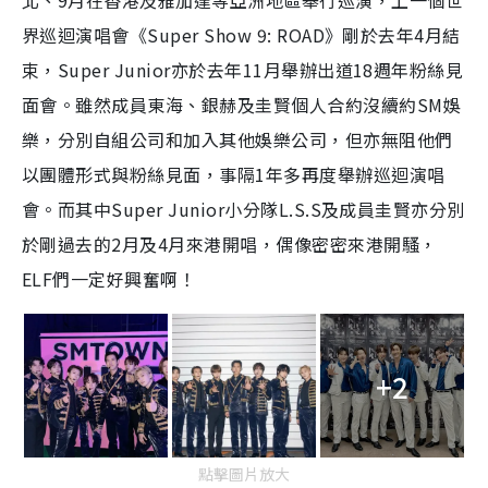
北、9月在香港及雅加達等亞洲地區舉行巡演，上一個世
界巡迴演唱會《Super Show 9: ROAD》剛於去年4月結
束，Super Junior亦於去年11月舉辦出道18週年粉絲見
面會。雖然成員東海、銀赫及圭賢個人合約沒續約SM娛
樂，分別自組公司和加入其他娛樂公司，但亦無阻他們
以團體形式與粉絲見面，事隔1年多再度舉辦巡迴演唱
會。而其中Super Junior小分隊L.S.S及成員圭賢亦分別
於剛過去的2月及4月來港開唱，偶像密密來港開騷，
ELF們一定好興奮啊！
+2
點擊圖片放大