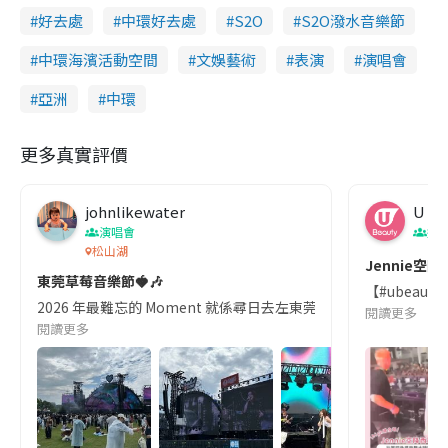
好去處
中環好去處
S2O
S2O潑水音樂節
中環海濱活動空間
文娛藝術
表演
演唱會
亞洲
中環
更多真實評價
johnlikewater
U Be
演唱會
娛
松山湖
Jennie
東莞草莓音樂節🍓🎶
【#ubeaut
2026 年最難忘的 Moment 就係尋日去左東莞草莓音樂節!人生首場
閱讀更多
閱讀更多