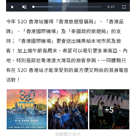
R
-
0:37
L
P
U
F
o
l
n
u
a
a
m
l
e
d
y
u
l
今年 S2O 香港站獲得「香港旅遊發展局」、「香港品
e
t
s
d
e
c
m
:
r
牌」、「香港國際機場」及「泰國政府旅遊局」的支
2
e
9
e
a
.
n
1
持；「香港國際機場」更會送出機票給本地市民及旅
9
i
%
客！ 加上端午節長周末，希望可以吸引更多東南亞、內
n
地、特別是鄰近粵港澳大灣區的旅客參與，一同體驗只
i
有在 S2O 香港站才能享受到的最方便又時尚的濕身電音
n
派對！
g
T
i
+5
m
e
點擊圖片放大