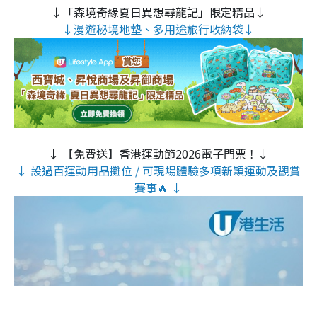
↓「森境奇緣夏日異想尋龍記」限定精品↓
↓漫遊秘境地墊、多用途旅行收納袋↓
↓ 【免費送】香港運動節2026電子門票！↓
↓ 設過百運動用品攤位 / 可現場體驗多項新穎運動及觀賞
賽事🔥 ↓