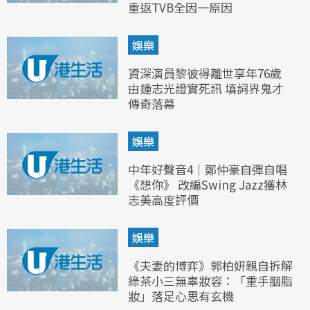
重返TVB全因一原因
娛樂
資深演員黎彼得離世享年76歲
由鍾志光證實死訊 填詞界鬼才
傳奇落幕
娛樂
中年好聲音4｜鄭仲豪自彈自唱
《想你》 改編Swing Jazz獲林
志美高度評價
娛樂
《夫妻的博弈》郭柏妍親自拆解
綠茶小三無辜妝容：「重手胭脂
妝」落足心思有玄機