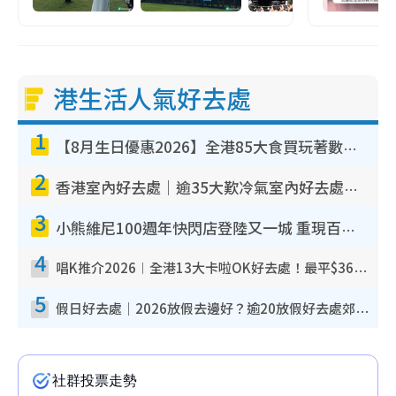
港生活人氣好去處
1
【8月生日優惠2026】全港85大食買玩著數攻略 自助餐/火鍋放題同行免費＋誠品/DONKI送現金券
2
香港室內好去處｜逾35大歎冷氣室內好去處推介 室內活動免費避雨無懼落雨
3
小熊維尼100週年快閃店登陸又一城 重現百畝森林經典場景／獨家限定盲盒登場／專屬DIY香水
4
唱K推介2026︱全港13大卡啦OK好去處！最平$36起 日文K都有！(附地址+收費詳情)
5
假日好去處｜2026放假去邊好？逾20放假好去處郊外/秘景 休閒半日或一日遊