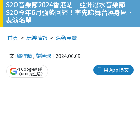
S2O音樂節2024香港站︱亞洲潑水音樂節
S2O今年6月強勢回歸！率先睇舞台濕身區、
表演名單
首頁
玩樂情報
活動展覽
文:
鄺梓晴
,
黎穎琛
2024.06.09
在Google追蹤
用 App 睇文
《UHK 港生活》