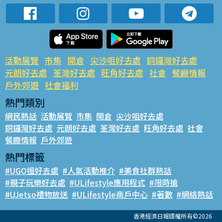
活動展覽
市集
開倉
尖沙咀好去處
銅鑼灣好去處
元朗好去處
荃灣好去處
旺角好去處
社會
餐廳情報
戶外郊遊
社會福利
熱門類別
網民熱話
活動展覽
市集
開倉
尖沙咀好去處
銅鑼灣好去處
元朗好去處
荃灣好去處
旺角好去處
社會
餐廳情報
戶外郊遊
熱門標籤
#UGO搵好去處
#人氣活動推介
#美食社群熱話
#親子玩樂好去處
#ULifestyle應用程式
#限時搶
#UJetso禮物放送
#ULifestyle商戶中心
#著數
#網絡熱話
香港經濟日報版權所有©2026