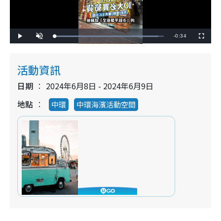
R
-
0:34
L
P
U
F
o
l
n
u
a
a
m
l
e
d
y
u
l
e
t
s
d
e
c
活動資訊
m
:
r
9
e
5
e
a
.
日期
2024年6月8日 - 2024年6月9日
n
2
9
i
%
地點
中環
中環海濱活動空間
n
i
n
g
T
i
m
e