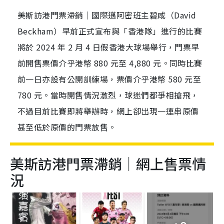
美斯訪港門票滯銷｜國際邁阿密班主碧咸（David
Beckham）早前正式宣布與「香港隊」進行的比賽
將於 2024 年 2 月 4 日假香港大球場舉行，門票早
前開售票價介乎港幣 880 元至 4,880 元。同時比賽
前一日亦設有公開訓練場，票價介乎港幣 580 元至
780 元。當時開售情況激烈，球迷們都爭相搶飛，
不過目前比賽即將舉辦時，網上卻出現一連串原價
甚至低於原價的門票放售。
美斯訪港門票滯銷｜網上售票情
況