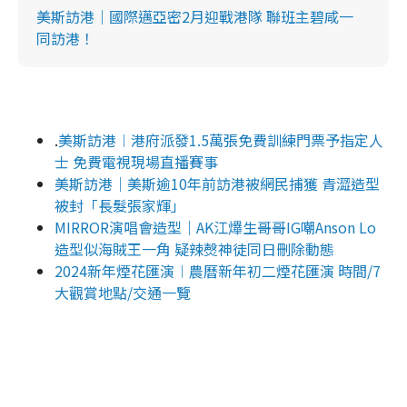
美斯訪港｜國際邁亞密2月迎戰港隊 聯班主碧咸一
同訪港！
.
美斯訪港︱港府派發1.5萬張免費訓練門票予指定人
士 免費電視現場直播賽事
美斯訪港｜美斯逾10年前訪港被網民捕獲 青澀造型
被封「長髮張家輝」
MIRROR演唱會造型｜AK江𤒹生哥哥IG嘲Anson Lo
造型似海賊王一角 疑辣㷫神徒同日刪除動態
2024新年煙花匯演︱農曆新年初二煙花匯演 時間/7
大觀賞地點/交通一覽