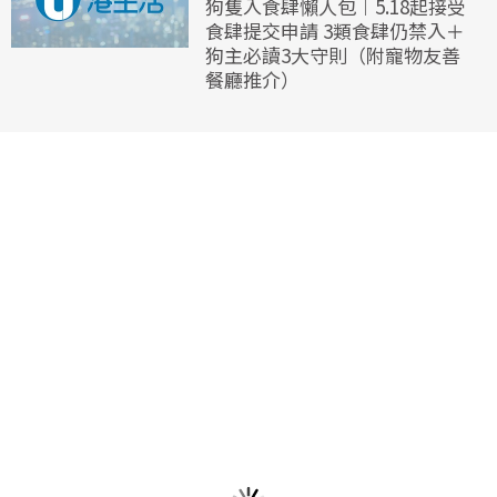
狗隻入食肆懶人包︱5.18起接受
食肆提交申請 3類食肆仍禁入＋
狗主必讀3大守則（附寵物友善
餐廳推介）