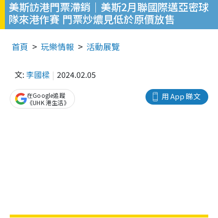
美斯訪港門票滯銷｜美斯2月聯國際邁亞密球
隊來港作賽 門票炒燶見低於原價放售
首頁
玩樂情報
活動展覽
文:
李國樑
2024.02.05
在Google追蹤
用 App 睇文
《UHK 港生活》