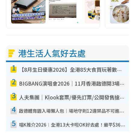
港生活人氣好去處
1
【8月生日優惠2026】全港85大食買玩著數攻略 自助餐/火鍋放題同行免費＋誠品/DONKI送現金券
2
BIGBANG演唱會2026｜11月香港啟德開3場！實名制VIP申請、優先購票攻略
3
人夫集團｜Klook套票/優先訂票/公開發售搶飛攻略！附票價.購票連結.場地座位表
4
啟德體育園入場懶人包︱場地守則12違禁品不可進場准帶細水樽但全場禁樽蓋！應援牌有限制！
5
唱K推介2026︱全港13大卡啦OK好去處！最平$36起 日文K都有！(附地址+收費詳情)