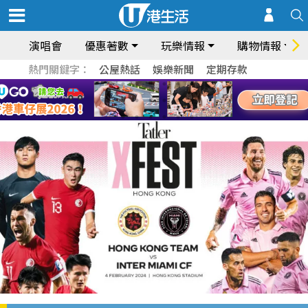
演唱會
優惠著數
玩樂情報
購物情報
熱門關鍵字：
公屋熱話
娛樂新聞
定期存款