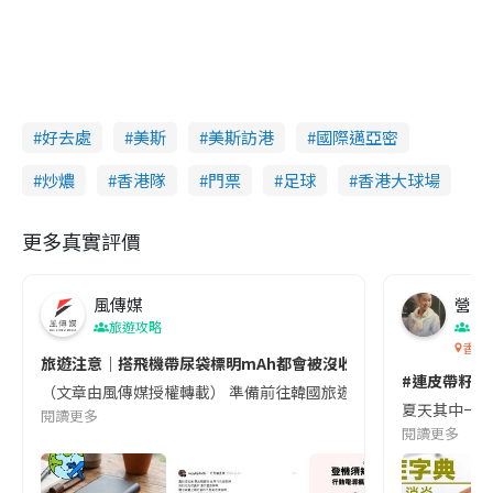
好去處
美斯
美斯訪港
國際邁亞密
炒燶
香港隊
門票
足球
香港大球場
更多真實評價
風傳媒
營養教
旅遊攻略
生
香港
旅遊注意｜搭飛機帶尿袋標明mAh都會被沒收😱出發前切記檢查「1
#連皮帶籽都
（文章由風傳媒授權轉載） 準備前往韓國旅遊的民眾，近期要特別留
夏天其中一種時
閱讀更多
閱讀更多