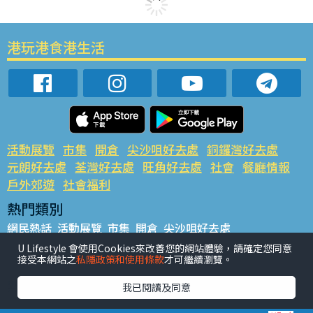
港玩港食港生活
活動展覽
市集
開倉
尖沙咀好去處
銅鑼灣好去處
元朗好去處
荃灣好去處
旺角好去處
社會
餐廳情報
戶外郊遊
社會福利
熱門類別
網民熱話
活動展覽
市集
開倉
尖沙咀好去處
銅鑼灣好去處
元朗好去處
荃灣好去處
旺角好去處
社會
U Lifestyle 會使用Cookies來改善您的網站體驗，請確定您同意
接受本網站之
私隱政策和使用條款
才可繼續瀏覽。
餐廳情報
戶外郊遊
熱門標籤
我已閱讀及同意
#UGO搵好去處
#人氣活動推介
#美食社群熱話