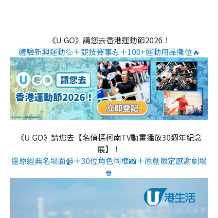
《U GO》請您去香港運動節2026！
體驗新興運動💦＋競技賽事💪＋100+運動用品攤位🔥
《U GO》請您去【名偵探柯南TV動畫播放30週年紀念
展】！
還原經典名場面📹＋30位角色同框📸＋原創限定感謝劇場
🍿