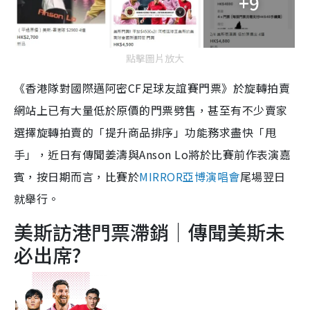
+9
點擊圖片放大
《香港隊對國際邁阿密CF足球友誼賽門票》於旋轉拍賣
網站上已有大量低於原價的門票劈售，甚至有不少賣家
選擇旋轉拍賣的「提升商品排序」功能務求盡快「甩
手」，近日有傳聞姜濤與Anson Lo將於比賽前作表演嘉
賓，按日期而言，比賽於
MIRROR亞博演唱會
尾場翌日
就舉行。
美斯訪港門票滯銷｜傳聞美斯未
必出席?