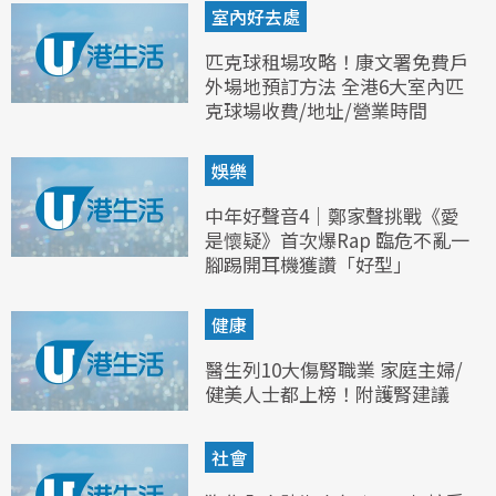
室內好去處
匹克球租場攻略！康文署免費戶
外場地預訂方法 全港6大室內匹
克球場收費/地址/營業時間
娛樂
中年好聲音4｜鄭家聲挑戰《愛
是懷疑》首次爆Rap 臨危不亂一
腳踢開耳機獲讚「好型」
健康
醫生列10大傷腎職業 家庭主婦/
健美人士都上榜！附護腎建議
社會